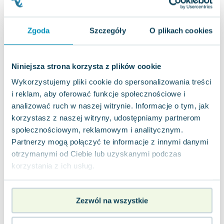
Joseph Murphy
Jan Sztaudynger
Zgoda
Szczegóły
O plikach cookies
Aleksander Puszkin
Oscar Wilde
Małgorzata Ohme
Niniejsza strona korzysta z plików cookie
Maddie Ziegler
Wykorzystujemy pliki cookie do spersonalizowania treści
Leszek Czarnecki
i reklam, aby oferować funkcje społecznościowe i
Joanna Racewicz
analizować ruch w naszej witrynie. Informacje o tym, jak
Maria Seweryn
korzystasz z naszej witryny, udostępniamy partnerom
Janina Zającówna
społecznościowym, reklamowym i analitycznym.
Eric Helms
Partnerzy mogą połączyć te informacje z innymi danymi
Anna Prus (oprac.)
otrzymanymi od Ciebie lub uzyskanymi podczas
Nela Mała Reporterka
korzystania z ich usług.
Agnieszka Maciąg
Barbara Wrzesińska
Zezwól na wszystkie
Terry Pratchett
Virginia Woolf