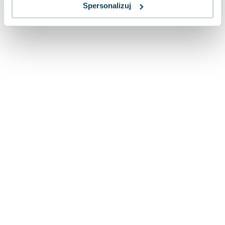
Lorraine Warren
Spersonalizuj
Ajahn Brahm
Lucinda Riley
Jacek Walkiewicz