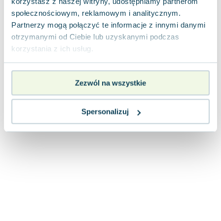
korzystasz z naszej witryny, udostępniamy partnerom
Joseph Murphy
społecznościowym, reklamowym i analitycznym.
Jan Sztaudynger
Partnerzy mogą połączyć te informacje z innymi danymi
Aleksander Puszkin
otrzymanymi od Ciebie lub uzyskanymi podczas
Oscar Wilde
korzystania z ich usług.
Małgorzata Ohme
Maddie Ziegler
Zezwól na wszystkie
Leszek Czarnecki
Joanna Racewicz
Maria Seweryn
Spersonalizuj
Janina Zającówna
Eric Helms
Anna Prus (oprac.)
Nela Mała Reporterka
Agnieszka Maciąg
Barbara Wrzesińska
Terry Pratchett
Virginia Woolf