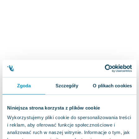
Zygmunt Freud
Agata Passent
Michel Moran
Maciej Orłoś
Jo Nesbo
Katarzyna Miller
Antoine de Saint Exupery
Lew Tołstoj
Mark Twain
Marcin Meller
Zgoda
Szczegóły
O plikach cookies
Paulina Młynarska
ks. Piotr Pawlukiewicz
Jarosław Sokołowski
Niniejsza strona korzysta z plików cookie
Piotr Latocha
Wykorzystujemy pliki cookie do spersonalizowania treści
Michael Scott
i reklam, aby oferować funkcje społecznościowe i
Piotr Semka
analizować ruch w naszej witrynie. Informacje o tym, jak
Jarosław Iwaszkiewicz