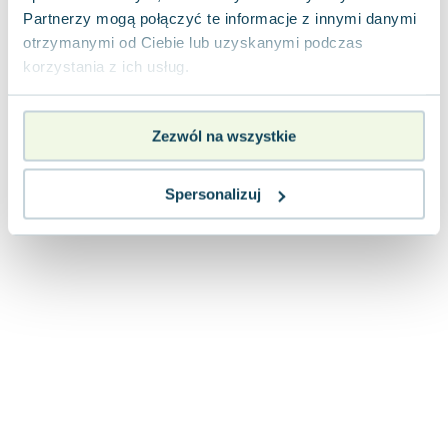
Joseph Murphy
Partnerzy mogą połączyć te informacje z innymi danymi
Jan Sztaudynger
otrzymanymi od Ciebie lub uzyskanymi podczas
korzystania z ich usług.
Aleksander Puszkin
Oscar Wilde
Małgorzata Ohme
Zezwól na wszystkie
Maddie Ziegler
Leszek Czarnecki
Spersonalizuj
Joanna Racewicz
Maria Seweryn
Janina Zającówna
Eric Helms
Anna Prus (oprac.)
Nela Mała Reporterka
Agnieszka Maciąg
Barbara Wrzesińska
Terry Pratchett
Virginia Woolf