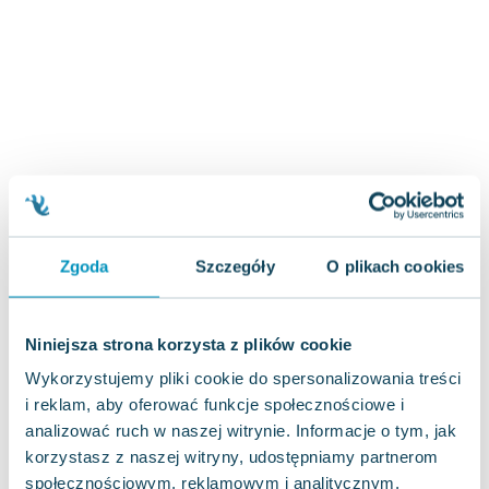
Zygmunt Freud
Agata Passent
Michel Moran
Maciej Orłoś
Jo Nesbo
Katarzyna Miller
Antoine de Saint Exupery
Lew Tołstoj
Mark Twain
Zgoda
Szczegóły
O plikach cookies
Marcin Meller
Paulina Młynarska
ks. Piotr Pawlukiewicz
Niniejsza strona korzysta z plików cookie
Jarosław Sokołowski
Wykorzystujemy pliki cookie do spersonalizowania treści
Piotr Latocha
i reklam, aby oferować funkcje społecznościowe i
Michael Scott
analizować ruch w naszej witrynie. Informacje o tym, jak
Piotr Semka
korzystasz z naszej witryny, udostępniamy partnerom
Jarosław Iwaszkiewicz
społecznościowym, reklamowym i analitycznym.