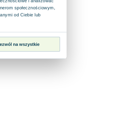
ołecznościowe i analizować
artnerom społecznościowym,
anymi od Ciebie lub
ezwól na wszystkie