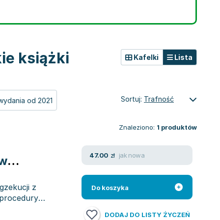
e książki
Kafelki
Lista
Sortuj:
Trafność
wydania od 2021
Znaleziono:
1
produktów
jak nowa
47.00
zł
 w
gzekucji z
Do koszyka
 procedury
DODAJ DO LISTY ŻYCZEŃ