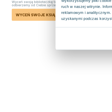
Wykorzystujemy pliki cookie 
Wyceń swoją biblioteczkę teraz. Odkupimy i
odbierzemy od Ciebie sprzedane książki.
ruch w naszej witrynie. Inf
reklamowym i analitycznym. 
WYCEŃ SWOJE KSIĄŻKI
uzyskanymi podczas korzysta