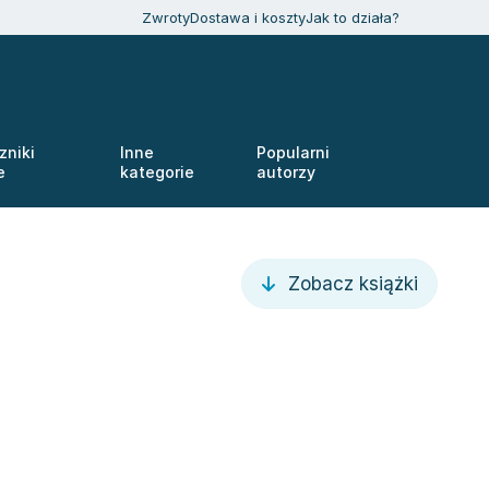
Zwroty
Dostawa i koszty
Jak to działa?
zniki
Inne
Popularni
e
kategorie
autorzy
Zobacz książki