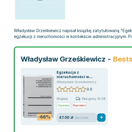
Władysław Grześkiewicz napisał książkę zatytułowaną "Egek
egzekucji z nieruchomości w kontekście administracyjnym. P
Władysław Grześkiewicz -
Bests
Egzekucja z
nieruchomości w
postępowaniu
Władysław Grześkiewicz
egzekucyjnym w
0.0
administracji
Miękka
Pakujemy 10.08
Używana
Wyprzedaż
-66%
47.00 zł
jak nowa