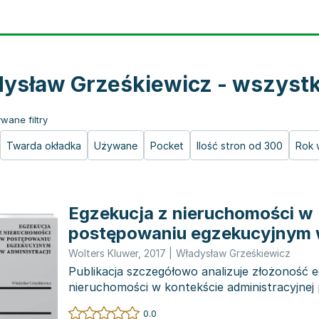
ysław Grześkiewicz - wszystki
wane filtry
Twarda okładka
Używane
Pocket
Ilość stron od 300
Rok 
Egzekucja z nieruchomości w
postępowaniu egzekucyjnym
administracji
Wolters Kluwer
,
2017
|
Władysław Grześkiewicz
Publikacja szczegółowo analizuje złożoność e
nieruchomości w kontekście administracyjnej
egzekucyjnej, zwracaj...
0.0