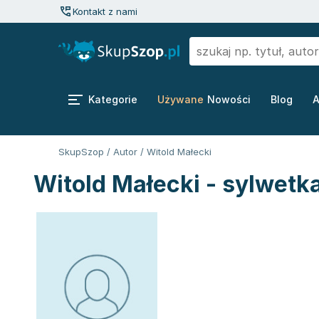
Kontakt z nami
Kategorie
Używane
Nowości
Blog
A
SkupSzop
/
Autor
/
Witold Małecki
Witold Małecki - sylwetk