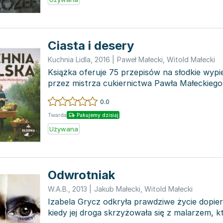
Ciasta i desery
Kuchnia Lidla
,
2016
|
Paweł Małecki
,
Witold Małecki
Książka oferuje 75 przepisów na słodkie wypi
przez mistrza cukiernictwa Pawła Małeckiego 
Są to: K...
0.0
Twarda
Pakujemy dzisiaj
Używana
Odwrotniak
W.A.B.
,
2013
|
Jakub Małecki
,
Witold Małecki
Izabela Grycz odkryła prawdziwe życie dopie
kiedy jej droga skrzyżowała się z malarzem, k