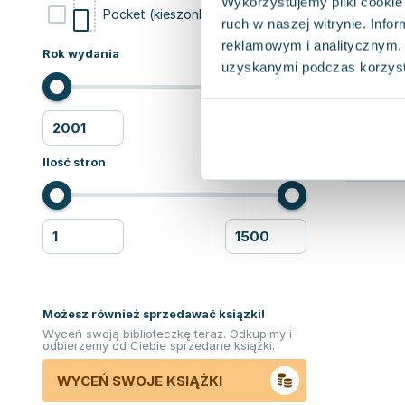
Wykorzystujemy pliki cookie 
2
Pocket (kieszonkowa)
ruch w naszej witrynie. Inf
reklamowym i analitycznym. 
Rok wydania
uzyskanymi podczas korzysta
Ilość stron
Możesz również sprzedawać ksiązki!
Wyceń swoją biblioteczkę teraz. Odkupimy i
odbierzemy od Ciebie sprzedane książki.
WYCEŃ SWOJE KSIĄŻKI