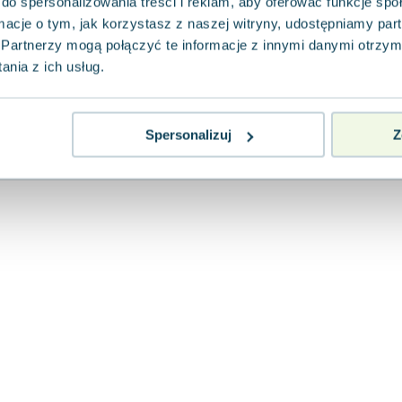
do spersonalizowania treści i reklam, aby oferować funkcje sp
Literackie
,
2007
|
Jan M. Małecki
,
Witold Małecki
ormacje o tym, jak korzystasz z naszej witryny, udostępniamy p
Jedna książka, która obejmuje całą historię 
i bogato ilustrowany przegląd dziejów tego mi
Partnerzy mogą połączyć te informacje z innymi danymi otrzym
uwzględniający...
nia z ich usług.
0.0
Miękka
Pakujemy dzisiaj
Używana
Spersonalizuj
Z