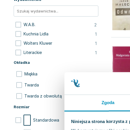
2
W.A.B.
1
Kuchnia Lidla
1
Wolters Kluwer
1
Literackie
Okładka
3
Miękka
1
Twarda
1
Twarda z obwolutą
Zgoda
Rozmiar
3
Standardowa
Niniejsza strona korzysta z