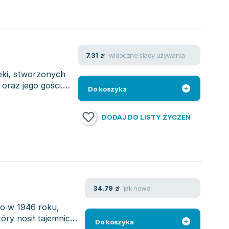
widoczne ślady używania
7.31
zł
eki, stworzonych
oraz jego gości.
Do koszyka
DODAJ DO LISTY ŻYCZEŃ
jak nowa
34.79
zł
ro w 1946 roku,
tóry nosił tajemniczą
Do koszyka