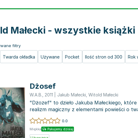
ld Małecki - wszystkie książki
wane filtry
Twarda okładka
Używane
Pocket
Ilość stron od 300
Rok 
Dżosef
W.A.B.
,
2011
|
Jakub Małecki
,
Witold Małecki
"Dżozef" to dzieło Jakuba Małeckiego, które
realizm magiczny z elementami powieści o tw
życiu. Hi...
0.0
Miękka
Pakujemy dzisiaj
Używana