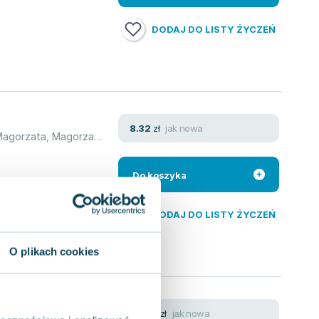
DODAJ DO LISTY ŻYCZEŃ
jak nowa
8.32
zł
Magorzata
,
MagorzataMazurkiewicz
,
Witold Małecki
Do koszyka
DODAJ DO LISTY ŻYCZEŃ
O plikach cookies
jak nowa
30.53
zł