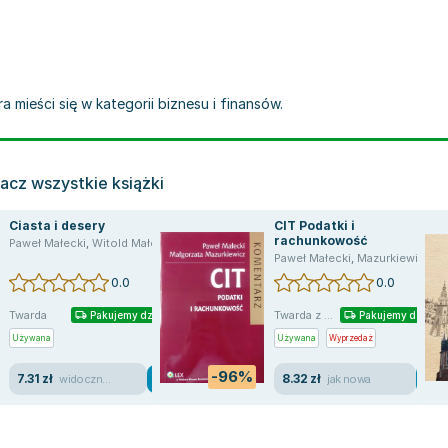
a mieści się w kategorii biznesu i finansów.
acz wszystkie książki
Ciasta i desery
CIT Podatki i
rachunkowość
Paweł Małecki
,
Witold Małecki
Paweł Małecki
,
Mazurkiewicz Magorzata
0.0
0.0
Twarda
Twarda z o...
Pakujemy dzisiaj
Pakujemy dzisiaj
Używana
Używana
Wyprzedaż
-96%
7.31 zł
8.32 zł
widoczne ślady używania
jak nowa