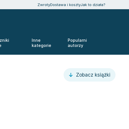
Zwroty
Dostawa i koszty
Jak to działa?
zniki
Inne
Popularni
e
kategorie
autorzy
Zobacz książki