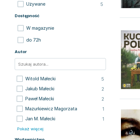
5
Używane
Dostępność
W magazynie
do 72h
Autor
5
Witold Małecki
2
Jakub Małecki
2
Paweł Małecki
1
Mazurkiewicz Magorzata
1
Jan M. Małecki
Pokaż więcej
Wydawnictwo