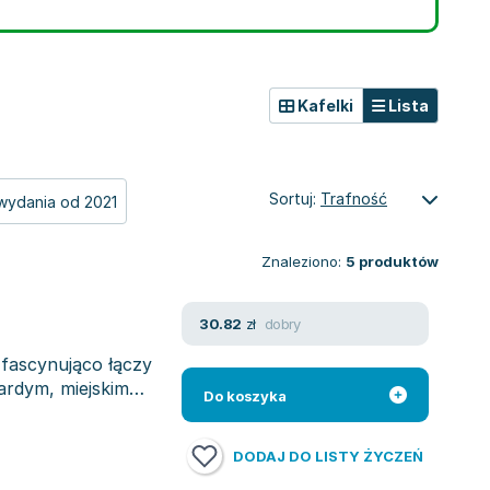
Kafelki
Lista
Sortuj:
Trafność
wydania od 2021
Znaleziono:
5
produktów
dobry
30.82
zł
 fascynująco łączy
ardym, miejskim
Do koszyka
DODAJ DO LISTY ŻYCZEŃ