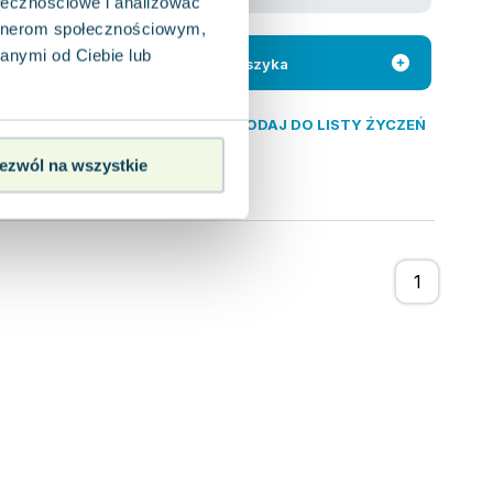
ołecznościowe i analizować
artnerom społecznościowym,
Krakowa. Fascynujący
asta,
anymi od Ciebie lub
Do koszyka
DODAJ DO LISTY ŻYCZEŃ
ezwól na wszystkie