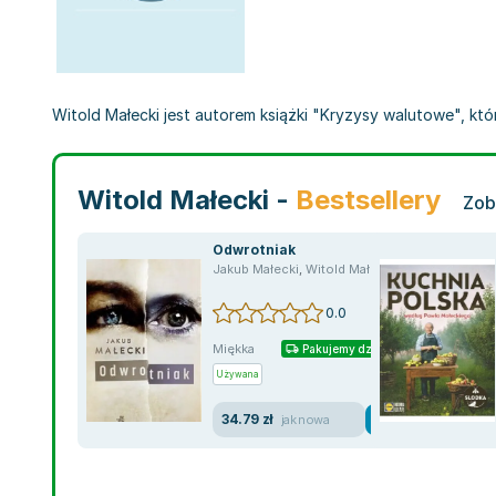
Witold Małecki jest autorem książki "Kryzysy walutowe", któr
Witold Małecki -
Bestsellery
Zob
Odwrotniak
Jakub Małecki
,
Witold Małecki
0.0
Miękka
Pakujemy dzisiaj
Używana
34.79 zł
jak nowa