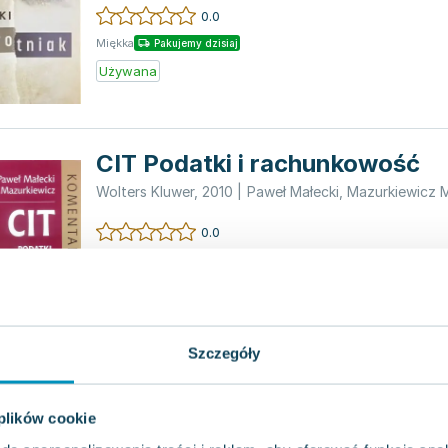
ranę...
0.0
Miękka
Pakujemy dzisiaj
Używana
CIT Podatki i rachunkowość
Wolters Kluwer
,
2010
|
Paweł Małecki
,
Mazurkiewicz 
0.0
Twarda z obwolutą
Pakujemy dzisiaj
Używana
Wyprzedaż
Szczegóły
Historia Krakowa dla każdego
 plików cookie