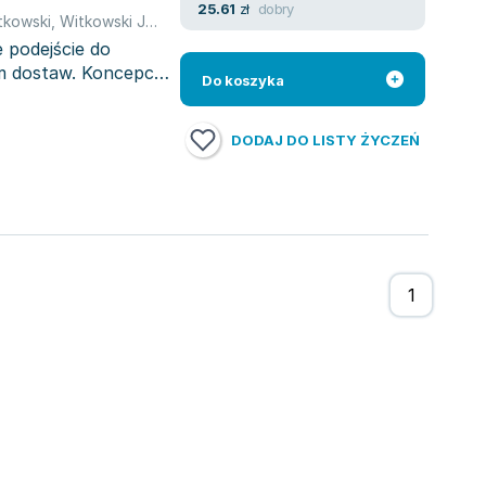
dobry
25.61
zł
tkowski
,
Witkowski Jarosław
 podejście do
em dostaw. Koncepcja
Do koszyka
DODAJ DO LISTY ŻYCZEŃ