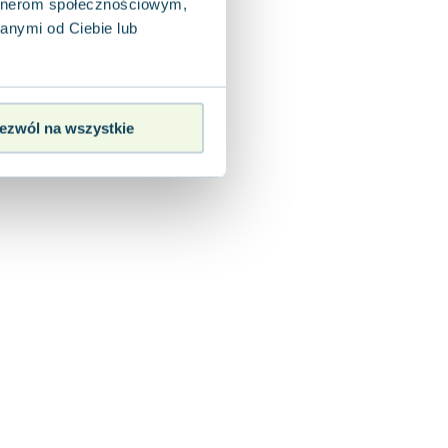
artnerom społecznościowym,
anymi od Ciebie lub
ezwól na wszystkie