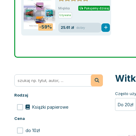
Miękka
Pakujemy dzisiaj
Używana
-59%
25.61 zł
dobry
Witk
Często uży
Rodzaj
Do 20zł
Książki papierowe
Cena
do 10zł