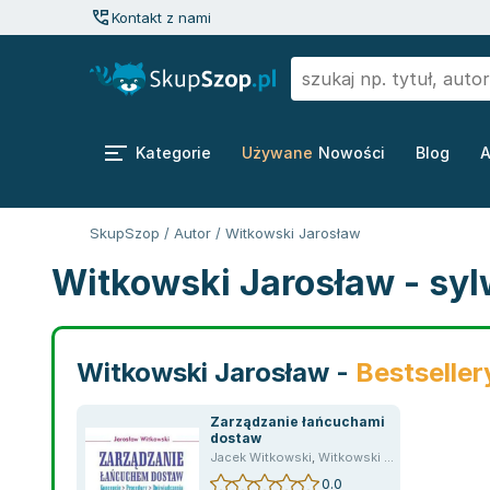
Kontakt z nami
Kategorie
Używane
Nowości
Blog
A
SkupSzop
/
Autor
/
Witkowski Jarosław
Witkowski Jarosław - syl
Witkowski Jarosław -
Bestseller
Zarządzanie łańcuchami
dostaw
Jacek Witkowski
,
Witkowski Jarosław
0.0