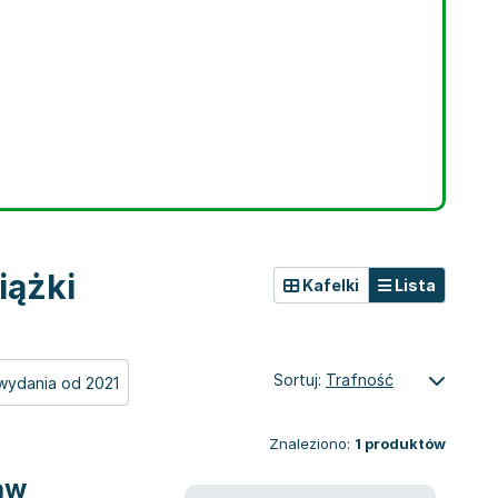
iążki
Kafelki
Lista
Sortuj:
Trafność
wydania od 2021
Znaleziono:
1
produktów
i dostaw