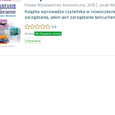
Polskie Wydawnictwo Ekonomiczne
,
2010
|
Jacek Wi
Książka wprowadza czytelnika w nowoczesne
zarządzania, jakim jest zarządzanie łańcuch
ta skupia s...
0.0
Miękka
Pakujemy dzisiaj
Używana