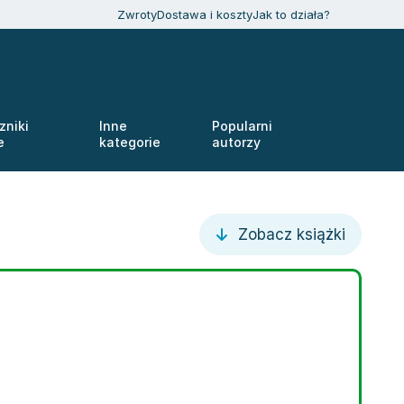
Zwroty
Dostawa i koszty
Jak to działa?
zniki
Inne
Popularni
e
kategorie
autorzy
Zobacz książki