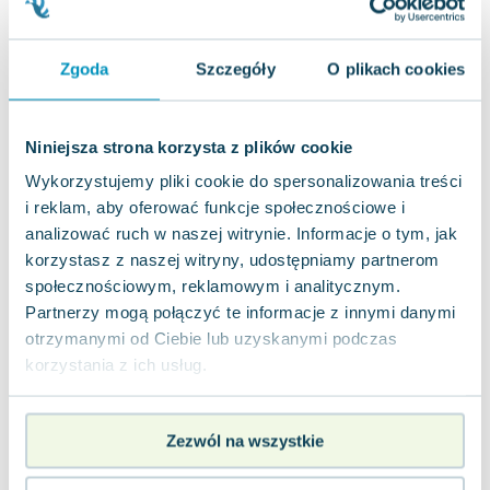
Joseph Murphy
Jan Sztaudynger
Zgoda
Szczegóły
O plikach cookies
Aleksander Puszkin
Oscar Wilde
Małgorzata Ohme
Niniejsza strona korzysta z plików cookie
Maddie Ziegler
Wykorzystujemy pliki cookie do spersonalizowania treści
Leszek Czarnecki
i reklam, aby oferować funkcje społecznościowe i
Joanna Racewicz
analizować ruch w naszej witrynie. Informacje o tym, jak
Maria Seweryn
korzystasz z naszej witryny, udostępniamy partnerom
Janina Zającówna
społecznościowym, reklamowym i analitycznym.
Eric Helms
Partnerzy mogą połączyć te informacje z innymi danymi
Anna Prus (oprac.)
otrzymanymi od Ciebie lub uzyskanymi podczas
Nela Mała Reporterka
korzystania z ich usług.
Agnieszka Maciąg
Barbara Wrzesińska
Zezwól na wszystkie
Terry Pratchett
Virginia Woolf