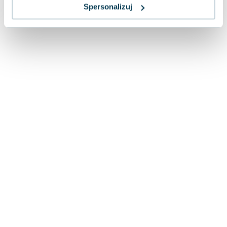
Lorraine Warren
Spersonalizuj
Ajahn Brahm
Lucinda Riley
Jacek Walkiewicz