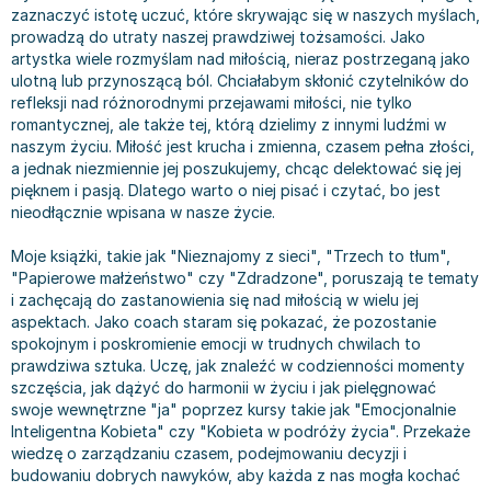
zaznaczyć istotę uczuć, które skrywając się w naszych myślach,
Bajki wiersze
Książki: finanse, księgowość, bankowość
Książki: pamiętniki, dzienniki i listy
Liceum i technikum
Książki o sportowcach
Julian Tuwim
prowadzą do utraty naszej prawdziwej tożsamości. Jako
Do kolorowania i naklejania
Książki o gospodarce
Wywiady, wspomnienia - książki
Podręczniki do 1 klasy liceum i technikum
Książki: Turystyka i podróże
Bracia Grimm
artystka wiele rozmyślam nad miłością, nieraz postrzeganą jako
Kontrastowe obrazki
Inne
Komiksy
Podręczniki do 2 klasy liceum i technikum
Albumy krajoznawcze
Stephen King
ulotną lub przynoszącą ból. Chciałabym skłonić czytelników do
refleksji nad różnorodnymi przejawami miłości, nie tylko
Kreatywne / Aktywizujące
Książki o marketingu
Komiksy dla dorosłych
Podręczniki do 3 klasy liceum i technikum
Albumy krajoznawcze - Polska
Tanya Valko
romantycznej, ale także tej, którą dzielimy z innymi ludźmi w
Poznawanie świata
Książki o zarządzaniu
Komiksy dla dzieci
Podręczniki do klasy 4 liceum i technikum
Albumy krajoznawcze - Świat
Lauren Kate
naszym życiu. Miłość jest krucha i zmienna, czasem pełna złości,
Podręczniki szkolne
Historia - książki
Komiksy dla młodzieży
Podręczniki do szkoły zawodowej
Atlasy
Jan Brzechwa
a jednak niezmiennie jej poszukujemy, chcąc delektować się jej
pięknem i pasją. Dlatego warto o niej pisać i czytać, bo jest
Edukacja przedszkolna
Archeologia - książki
Komiksy obcojęzyczne
Podręczniki do 1 klasy szkoły zawodowej
Atlasy - Polska
E. L. James
nieodłącznie wpisana w nasze życie.
Liceum, Technikum
Historia Polski - książki
Fantastyka, horror - książki
Podręczniki do 2 klasy szkoły zawodowej
Atlasy - świat
Virginia C. Andrews
Szkoła podstawowa
Historia świata - książki
Książki fantasy
Podręczniki do 3 klasy szkoły zawodowej
Globusy
Waldemar Łysiak
Moje książki, takie jak "Nieznajomy z sieci", "Trzech to tłum",
Szkoły wyższe
II Wojna Światowa - książki
Książki horrory
Książki dla dzieci
Mapy
Monika Szwaja
"Papierowe małżeństwo" czy "Zdradzone", poruszają te tematy
i zachęcają do zastanowienia się nad miłością w wielu jej
Szkoła zawodowa
Książki militarne
Science Fiction - książki
Książki dla dzieci do 2 lat
Mapy - Polska
Camilla Läckberg
aspektach. Jako coach staram się pokazać, że pozostanie
Książki: Prawo
Książki kryminały
Książki: bajki dla dzieci do 2 lat
Mapy - Świat
Jan Kochanowski
spokojnym i poskromienie emocji w trudnych chwilach to
Inne
Książki z poezją, aforyzmami i dramaty
Do kąpieli i zabawy
Przewodniki turystyczne
Henning Mankell
prawdziwa sztuka. Uczę, jak znaleźć w codzienności momenty
szczęścia, jak dążyć do harmonii w życiu i jak pielęgnować
Książki: Prawo administracyjne
Książki dramaty
Kolorowanki i książki do naklejania do 2 lat
Przewodniki turystyczne - Polska
Beata Pawlikowska
swoje wewnętrzne "ja" poprzez kursy takie jak "Emocjonalnie
Książki: Prawo cywilne
Książki humorystyczne i aforyzmy
Książki grające, z puzzlami i magnesami do 2 lat
Przewodniki turystyczne - Świat
L.J. Smith
Inteligentna Kobieta" czy "Kobieta w podróży życia". Przekaże
Książki: Prawo finansowe
Tomiki poezji
Obrazki kontrastowe dla niemowląt
Książki: Zdrowie, rodzina, związki
Diana Palmer
wiedzę o zarządzaniu czasem, podejmowaniu decyzji i
budowaniu dobrych nawyków, aby każda z nas mogła kochać
Książki: Prawo karne
Książki o sztuce
Poznawanie świata dla dzieci do 2 lat - książki
Książki: Rodzina, związki
Bear Grylls