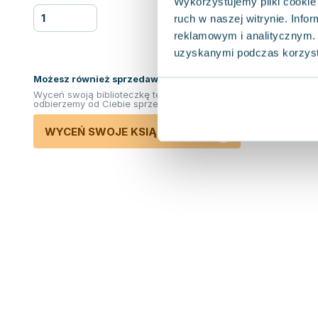
Wykorzystujemy pliki cookie 
ruch w naszej witrynie. Inf
reklamowym i analitycznym. 
uzyskanymi podczas korzysta
Możesz również sprzedawać ksiązki!
Wyceń swoją biblioteczkę teraz. Odkupimy i
odbierzemy od Ciebie sprzedane książki.
WYCEŃ SWOJE KSIĄŻKI