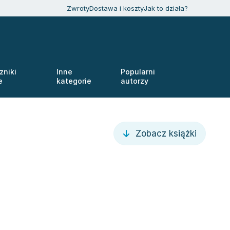
Zwroty
Dostawa i koszty
Jak to działa?
zniki
Inne
Popularni
e
kategorie
autorzy
Zobacz książki