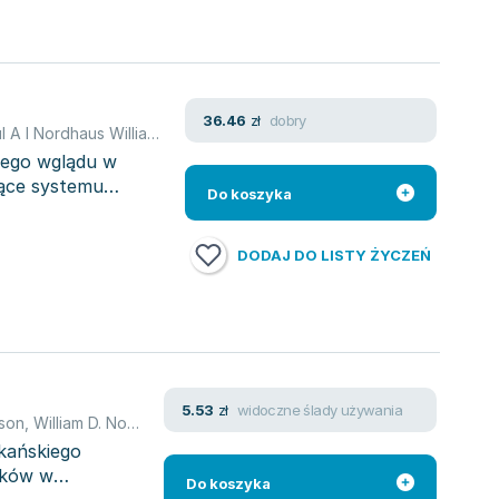
dobry
36.46
zł
Samuelson Paul A I Nordhaus William D
,
William D. Nordhaus
,
Paul A. Samuelson
nego wglądu w
zące systemu
Do koszyka
DODAJ DO LISTY ŻYCZEŃ
widoczne ślady używania
5.53
zł
lson
,
William D. Nordhaus
kańskiego
ików w
Do koszyka