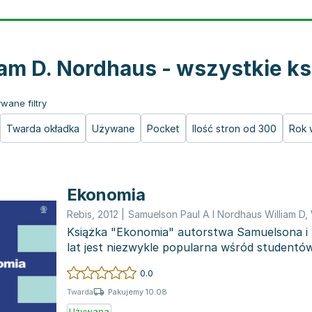
iam D. Nordhaus - wszystkie ks
wane filtry
Twarda okładka
Używane
Pocket
Ilość stron od 300
Rok 
Ekonomia
Rebis
,
2012
|
Samuelson Paul A I Nordhaus William D
,
Książka "Ekonomia" autorstwa Samuelsona i
lat jest niezwykle popularna wśród studentó
wykładowców akademickich....
0.0
Pakujemy 10.08
Twarda
Używana