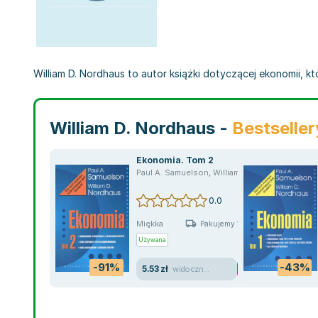
William D. Nordhaus to autor książki dotyczącej ekonomii, kt
William D. Nordhaus -
Bestseller
Ekonomia. Tom 2
Paul A. Samuelson
,
William D. Nordhaus
0.0
Miękka
Pakujemy 10.08
Używana
-91%
-43%
5.53 zł
widoczne ślady używania