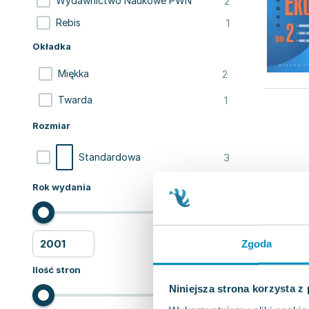
2
Wydawnictwo Naukowe PWN
1
Rebis
Okładka
2
Miękka
1
Twarda
Rozmiar
3
Standardowa
Rok wydania
Zgoda
Ilość stron
Niniejsza strona korzysta z