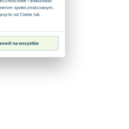
ołecznościowe i analizować
artnerom społecznościowym,
anymi od Ciebie lub
ezwól na wszystkie