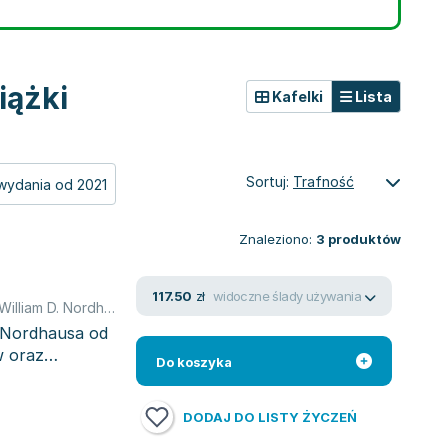
iążki
Kafelki
Lista
Sortuj:
Trafność
wydania od 2021
Znaleziono:
3
produktów
widoczne ślady używania
117.50
zł
William D. Nordhaus
,
Paul A. Samuelson
 Nordhausa od
w oraz
Do koszyka
DODAJ DO LISTY ŻYCZEŃ