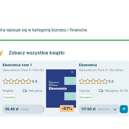
óra wpisuje się w kategorię biznesu i finansów.
y
Zobacz wszystkie książki
Ekonomia tom 1
Ekonomia
Samuelson Paul A I Nordhaus William D
,
William D. Nordhaus
,
Paul A. Samuelson
Samuelson Paul A I Nordhaus William D
0.0
0.0
Miękka
Twarda
Pakujemy 10.08
Pakujemy 10.08
Używana
Używana
-61%
36.46 zł
117.50 zł
dobry
widoczne ślady używania