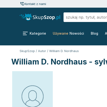
Kontakt z nami
Kategorie
Używane
Nowości
Blog
A
SkupSzop
/
Autor
/
William D. Nordhaus
William D. Nordhaus - sy