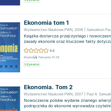
Ekonomia tom 1
Wydawnictwo Naukowe PWN
,
2008
|
Książka dostarcza przejrzystego i nowoczes
zasady ekonomii oraz kluczowe fakty dotyc
gospodarczego Stanów...
0.0
Pakujemy 10.08
Miękka
Używana
Ekonomia. Tom 2
Wydawnictwo Naukowe PWN
,
2007
|
Paul A. Samue
Nowoczesne polskie wydanie znanego amery
podręcznika do ekonomii wprowadza czyteln