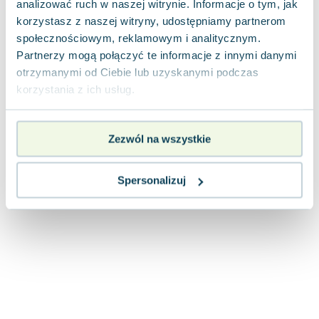
analizować ruch w naszej witrynie. Informacje o tym, jak
Joseph Murphy
korzystasz z naszej witryny, udostępniamy partnerom
Jan Sztaudynger
społecznościowym, reklamowym i analitycznym.
Aleksander Puszkin
Partnerzy mogą połączyć te informacje z innymi danymi
Oscar Wilde
otrzymanymi od Ciebie lub uzyskanymi podczas
Małgorzata Ohme
korzystania z ich usług.
Maddie Ziegler
Leszek Czarnecki
Zezwól na wszystkie
Joanna Racewicz
Maria Seweryn
Janina Zającówna
Spersonalizuj
Eric Helms
Anna Prus (oprac.)
Nela Mała Reporterka
Agnieszka Maciąg
Barbara Wrzesińska
Terry Pratchett
Virginia Woolf