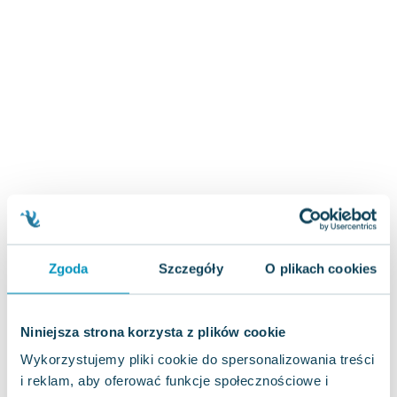
Zygmunt Freud
Agata Passent
Michel Moran
Maciej Orłoś
Jo Nesbo
Katarzyna Miller
Antoine de Saint Exupery
Lew Tołstoj
Mark Twain
Marcin Meller
Paulina Młynarska
Zgoda
Szczegóły
O plikach cookies
ks. Piotr Pawlukiewicz
Jarosław Sokołowski
Piotr Latocha
Niniejsza strona korzysta z plików cookie
Michael Scott
Wykorzystujemy pliki cookie do spersonalizowania treści
Piotr Semka
i reklam, aby oferować funkcje społecznościowe i
Jarosław Iwaszkiewicz