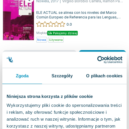
Nowela
,
2017
|
Virgilio Borobio Carrera
,
Ramón Palencia del Burgo
Lorraine Warren
Ajahn Brahm
ELE ACTUAL se alinea con los niveles del Marco
Lucinda Riley
Común Europeo de Referencia para las Lenguas,
centrándose en la enseñanza, aprendiz...
0.0
Jacek Walkiewicz
Miękka
Pakujemy dzisiaj
Nowa
Używana
jak nowa
39.86
zł
Do koszyka
65.79
zł
taniej o
25.93
zł
Zgoda
Szczegóły
O plikach cookies
Niniejsza strona korzysta z plików cookie
Wykorzystujemy pliki cookie do spersonalizowania treści
i reklam, aby oferować funkcje społecznościowe i
analizować ruch w naszej witrynie. Informacje o tym, jak
korzystasz z naszej witryny, udostępniamy partnerom