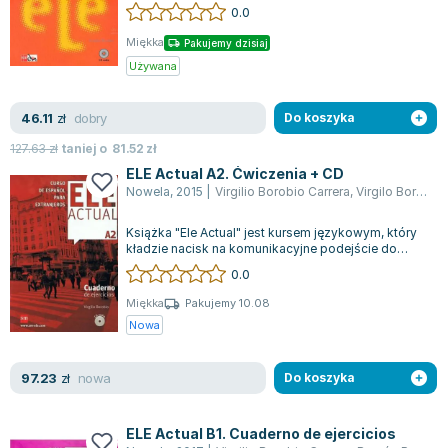
seguido de una sección de repaso. Las u...
0.0
Joseph Murphy
Jan Sztaudynger
Miękka
Pakujemy dzisiaj
Aleksander Puszkin
Używana
Oscar Wilde
dobry
46.11
Małgorzata Ohme
zł
Do koszyka
Maddie Ziegler
127.63
zł
taniej o
81.52
zł
Leszek Czarnecki
ELE Actual A2. Ćwiczenia + CD
Nowela
,
2015
|
Virgilio Borobio Carrera
,
Virgilo Borobio
Joanna Racewicz
Maria Seweryn
Książka "Ele Actual" jest kursem językowym, który
Janina Zającówna
kładzie nacisk na komunikacyjne podejście do
nauki. Dedykowany jest młodzieży or...
0.0
Eric Helms
Anna Prus (oprac.)
Miękka
Pakujemy 10.08
Nowa
Nela Mała Reporterka
Agnieszka Maciąg
nowa
97.23
Barbara Wrzesińska
zł
Do koszyka
Terry Pratchett
Virginia Woolf
ELE Actual B1. Cuaderno de ejercicios