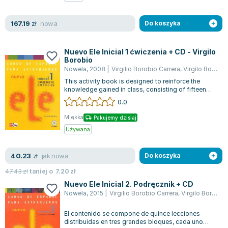
Zygmunt Freud
nowa
167.19
Agata Passent
zł
Do koszyka
Michel Moran
Maciej Orłoś
Nuevo Ele Inicial 1 ćwiczenia + CD - Virgilo
Borobio
Jo Nesbo
Nowela
,
2008
|
Virgilio Borobio Carrera
,
Virgilo Borobio
Katarzyna Miller
This activity book is designed to reinforce the
Antoine de Saint Exupery
knowledge gained in class, consisting of fifteen
units that align with those in th...
0.0
Lew Tołstoj
Mark Twain
Miękka
Pakujemy dzisiaj
Marcin Meller
Używana
Paulina Młynarska
jak nowa
40.23
ks. Piotr Pawlukiewicz
zł
Do koszyka
Jarosław Sokołowski
47.43
zł
taniej o
7.20
zł
Piotr Latocha
Nuevo Ele Inicial 2. Podręcznik + CD
Nowela
,
2015
|
Virgilio Borobio Carrera
,
Virgilo Borobio
Michael Scott
Piotr Semka
El contenido se compone de quince lecciones
Jarosław Iwaszkiewicz
distribuidas en tres grandes bloques, cada uno