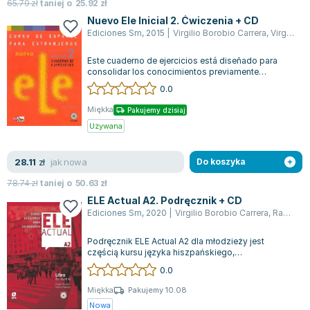
Książki: Psychologia, motywacja
Nauki historyczne - książki
Dan Brown
65.79
zł
taniej o
25.92
zł
Książki o naukach politycznych dla studentów
Bolesław Prus
Nuevo Ele Inicial 2. Ćwiczenia + CD
Ediciones Sm
,
2015
|
Virgilio Borobio Carrera
,
Virgilo Borobio
Książki do nauk przyrodniczych dla studentów
Clive Cussler
Książki do nauk społecznych dla studentów
Wanda Chotomska
Este cuaderno de ejercicios está diseñado para
Książki do nauk ścisłych dla studentów
Józef Ignacy Kraszewski
consolidar los conocimientos previamente
adquiridos. Se compone de quince unidades...
0.0
Prawo - książki dla studentów
Clive Staples Lewis
Technologia żywności - książki
Martyna Wojciechowska
Miękka
Pakujemy dzisiaj
Zarządzanie i marketing - książki
Melissa De la Cruz
Używana
Nauka języków obcych - książki
Blanka Lipińska
jak nowa
28.11
Podręczniki dla nauczycieli - metodyka
Jaś Kapela
zł
Do koszyka
Repetytoria, testy i materiały pomocnicze
Agatha Christie
78.74
zł
taniej o
50.63
zł
Witold Gadowski
ELE Actual A2. Podręcznik + CD
Ediciones Sm
,
2020
|
Virgilio Borobio Carrera
,
Ramón Palencia del Burgo
Jan Pietrzak
Marcin Kowalczyk
Podręcznik ELE Actual A2 dla młodzieży jest
Piotr Zychowicz
częścią kursu języka hiszpańskiego,
zaprojektowanego specjalnie dla obcokrajowców.
0.0
Joanna Jabłczyńska
Kur...
Piotr Kościelny
Miękka
Pakujemy 10.08
Nowa
Jan Piński