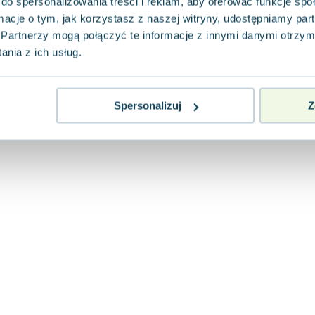
do spersonalizowania treści i reklam, aby oferować funkcje sp
Taurus Media
,
2019
|
Vincent Bourgeau
,
Ronan Toul
ormacje o tym, jak korzystasz z naszej witryny, udostępniamy p
W roku 1040, armia Bizancjum prowadzi kamp
zdobycie Sycylii, aktualnie kontrolowanej pr
Partnerzy mogą połączyć te informacje z innymi danymi otrzym
Taormina sta...
nia z ich usług.
0.0
Pakujemy 11.08
Twarda
Nowa
Spersonalizuj
Z