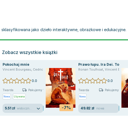
st sklasyfikowana jako dzieło interaktywne, obrazkowe i edukacyjne.
Zobacz wszystkie książki
Pokochaj mnie
Prawo łupu. Ira Dei. Tom 2
Vincent Bourgeau
,
Cedric Ramadier
Ronan Toulhoat
,
Vincent Bourgeau
0.0
0.0
Twarda
Twarda
Pakujemy 10.08
Pakujemy 11.08
Nowa
Używana
Nowa
-7%
5.51 zł
49.82 zł
widoczne ślady używania
nowa