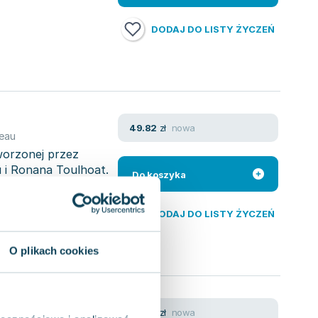
DODAJ DO LISTY ŻYCZEŃ
nowa
49.82
zł
eau
worzonej przez
 i Ronana Toulhoat.
Do koszyka
DODAJ DO LISTY ŻYCZEŃ
O plikach cookies
nowa
49.82
zł