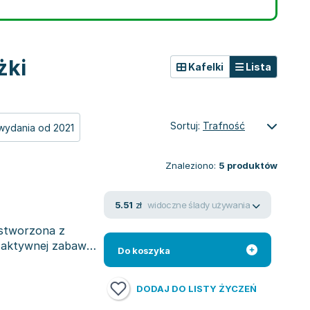
żki
Kafelki
Lista
Sortuj:
Trafność
wydania od 2021
Znaleziono:
5
produktów
widoczne ślady używania
5.51
zł
stworzona z
o aktywnej zabawy,
Do koszyka
DODAJ DO LISTY ŻYCZEŃ