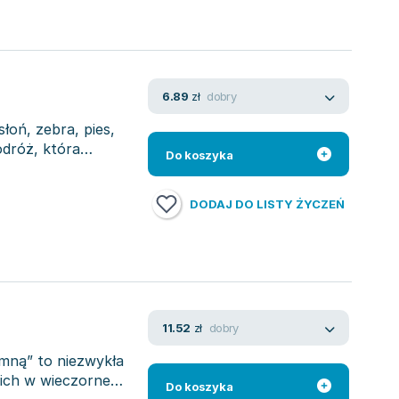
dobry
6.89
zł
łoń, zebra, pies,
dróż, która
Do koszyka
DODAJ DO LISTY ŻYCZEŃ
dobry
11.52
zł
 mną” to niezwykła
 ich w wieczorne
Do koszyka