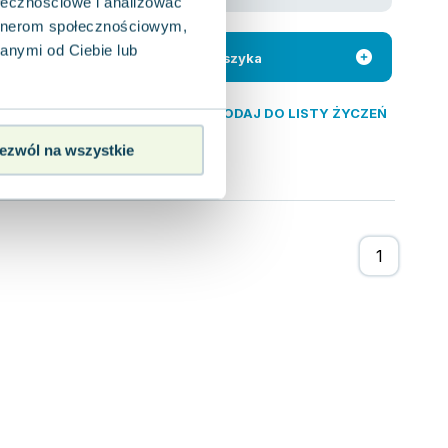
ołecznościowe i analizować
hoat
,
Jakub Syty
artnerom społecznościowym,
anię mającą na celu
zez Arabów.
anymi od Ciebie lub
Do koszyka
DODAJ DO LISTY ŻYCZEŃ
ezwól na wszystkie