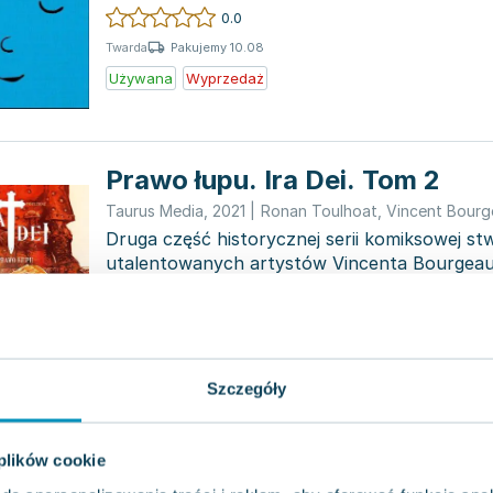
rytuały....
0.0
Pakujemy 10.08
Twarda
Używana
Wyprzedaż
Prawo łupu. Ira Dei. Tom 2
Taurus Media
,
2021
|
Ronan Toulhoat
,
Vincent Bourg
Druga część historycznej serii komiksowej st
utalentowanych artystów Vincenta Bourgeau
0.0
Pakujemy 11.08
Twarda
Nowa
Szczegóły
Złoto Kaidów. Ira dei. Tom 1
 plików cookie