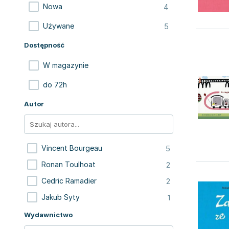
4
Nowa
5
Używane
Dostępność
W magazynie
do 72h
Autor
5
Vincent Bourgeau
2
Ronan Toulhoat
2
Cedric Ramadier
1
Jakub Syty
Wydawnictwo