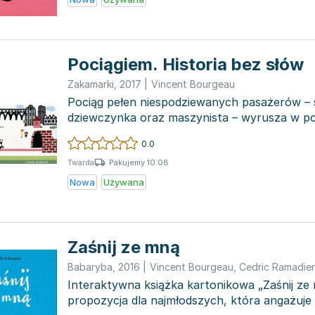
Pociągiem. Historia bez słów
Zakamarki
,
2017
|
Vincent Bourgeau
Pociąg pełen niespodziewanych pasażerów – s
dziewczynka oraz maszynista – wyrusza w po
przynosi zaskak...
0.0
Pakujemy 10.08
Twarda
Nowa
Używana
Zaśnij ze mną
Babaryba
,
2016
|
Vincent Bourgeau
,
Cedric Ramadier
Interaktywna książka kartonikowa „Zaśnij ze
propozycja dla najmłodszych, która angażuje