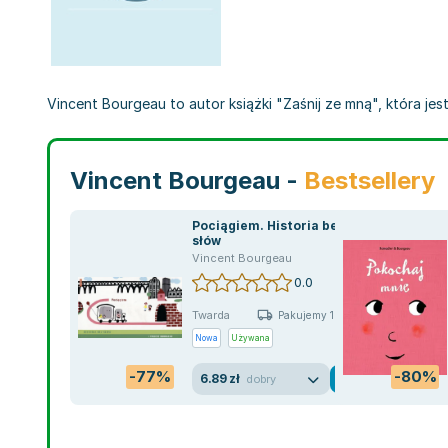
Vincent Bourgeau to autor książki "Zaśnij ze mną", która je
Vincent Bourgeau -
Bestsellery
Pociągiem. Historia bez
słów
Vincent Bourgeau
0.0
Twarda
Pakujemy 10.08
Nowa
Używana
-77%
-80%
6.89 zł
dobry