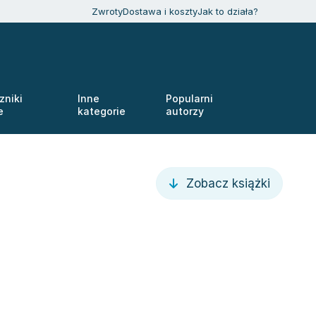
Zwroty
Dostawa i koszty
Jak to działa?
zniki
Inne
Popularni
e
kategorie
autorzy
Zobacz książki