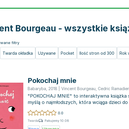
ent Bourgeau - wszystkie ksią
wane filtry
Twarda okładka
Używane
Pocket
Ilość stron od 300
Rok 
Pokochaj mnie
Babaryba
,
2018
|
Vincent Bourgeau
,
Cedric Ramadier
"POKOCHAJ MNIE" to interaktywna książka 
myślą o najmłodszych, która wciąga dzieci d
równocześnie ucz...
0.0
Pakujemy 10.08
Twarda
Nowa
Używana