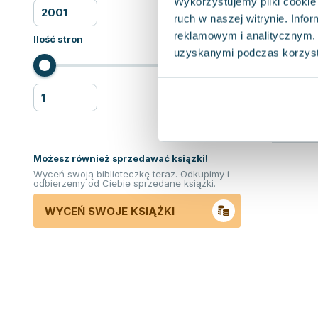
Wykorzystujemy pliki cookie 
ruch w naszej witrynie. Inf
reklamowym i analitycznym. 
Ilość stron
uzyskanymi podczas korzysta
Możesz również sprzedawać ksiązki!
Wyceń swoją biblioteczkę teraz. Odkupimy i
odbierzemy od Ciebie sprzedane książki.
WYCEŃ SWOJE KSIĄŻKI