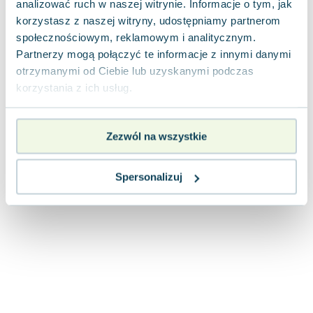
analizować ruch w naszej witrynie. Informacje o tym, jak
Joseph Murphy
korzystasz z naszej witryny, udostępniamy partnerom
Jan Sztaudynger
społecznościowym, reklamowym i analitycznym.
Aleksander Puszkin
Partnerzy mogą połączyć te informacje z innymi danymi
Oscar Wilde
otrzymanymi od Ciebie lub uzyskanymi podczas
Małgorzata Ohme
korzystania z ich usług.
Maddie Ziegler
Leszek Czarnecki
Zezwól na wszystkie
Joanna Racewicz
Maria Seweryn
Janina Zającówna
Spersonalizuj
Eric Helms
Anna Prus (oprac.)
Nela Mała Reporterka
Agnieszka Maciąg
Barbara Wrzesińska
Terry Pratchett
Virginia Woolf