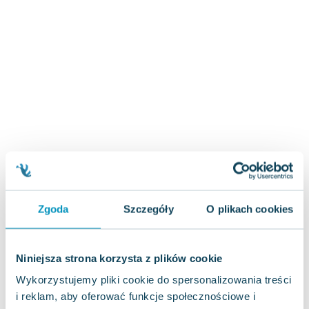
Zygmunt Freud
Agata Passent
Michel Moran
Maciej Orłoś
Jo Nesbo
Katarzyna Miller
Antoine de Saint Exupery
Lew Tołstoj
Mark Twain
Marcin Meller
Paulina Młynarska
Zgoda
Szczegóły
O plikach cookies
ks. Piotr Pawlukiewicz
Jarosław Sokołowski
Piotr Latocha
Niniejsza strona korzysta z plików cookie
Michael Scott
Wykorzystujemy pliki cookie do spersonalizowania treści
Piotr Semka
i reklam, aby oferować funkcje społecznościowe i
Jarosław Iwaszkiewicz