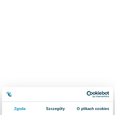
Zygmunt Freud
Agata Passent
Michel Moran
Maciej Orłoś
Jo Nesbo
Katarzyna Miller
Antoine de Saint Exupery
Lew Tołstoj
Mark Twain
Marcin Meller
Paulina Młynarska
ks. Piotr Pawlukiewicz
Jarosław Sokołowski
Piotr Latocha
Michael Scott
Piotr Semka
Zgoda
Szczegóły
O plikach cookies
Jarosław Iwaszkiewicz