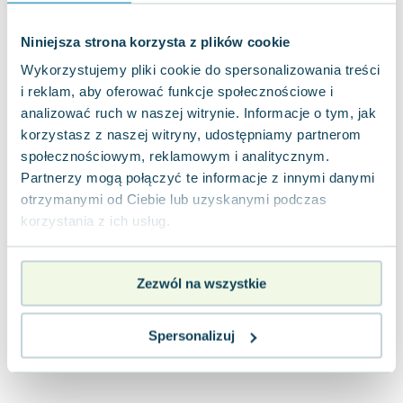
Joseph Murphy
Jan Sztaudynger
Niniejsza strona korzysta z plików cookie
Aleksander Puszkin
Wykorzystujemy pliki cookie do spersonalizowania treści
Oscar Wilde
i reklam, aby oferować funkcje społecznościowe i
Małgorzata Ohme
analizować ruch w naszej witrynie. Informacje o tym, jak
Maddie Ziegler
korzystasz z naszej witryny, udostępniamy partnerom
Leszek Czarnecki
społecznościowym, reklamowym i analitycznym.
Joanna Racewicz
Partnerzy mogą połączyć te informacje z innymi danymi
otrzymanymi od Ciebie lub uzyskanymi podczas
Maria Seweryn
korzystania z ich usług.
Janina Zającówna
Eric Helms
Anna Prus (oprac.)
Zezwól na wszystkie
Nela Mała Reporterka
Agnieszka Maciąg
Spersonalizuj
Barbara Wrzesińska
Terry Pratchett
Virginia Woolf