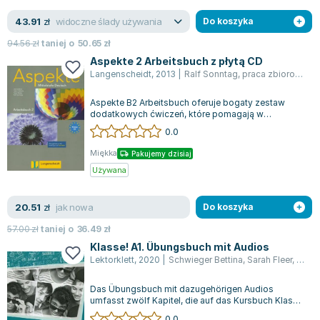
widoczne ślady używania
43.91
zł
Do koszyka
94.56
zł
taniej o
50.65
zł
Aspekte 2 Arbeitsbuch z płytą CD
Langenscheidt
,
2013
|
Ralf Sonntag
,
praca zbiorowa
,
H
Aspekte B2 Arbeitsbuch oferuje bogaty zestaw
dodatkowych ćwiczeń, które pomagają w
utrwaleniu materiału przedstawionego w
0.0
podręczn...
Miękka
Pakujemy dzisiaj
Używana
jak nowa
20.51
zł
Do koszyka
57.00
zł
taniej o
36.49
zł
Klasse! A1. Übungsbuch mit Audios
Lektorklett
,
2020
|
Schwieger Bettina
,
Sarah Fleer
,
praca
Das Übungsbuch mit dazugehörigen Audios
umfasst zwölf Kapitel, die auf das Kursbuch Klasse!
A1 abgestimmt sind. Neben den Übungen...
0.0