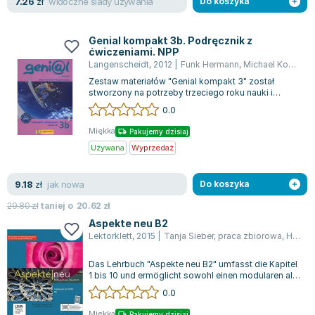
widoczne ślady używania
7.26
zł
Do koszyka
Genial kompakt 3b. Podręcznik z
ćwiczeniami. NPP
Langenscheidt
,
2012
|
Funk Hermann
,
Michael Koenig
,
T
Zestaw materiałów "Genial kompakt 3" został
stworzony na potrzeby trzeciego roku nauki i
obejmuje dwa podręczniki z ćwiczeniami, o...
0.0
Miękka
Pakujemy dzisiaj
Używana
Wyprzedaż
jak nowa
9.18
zł
Do koszyka
29.80
zł
taniej o
20.62
zł
Aspekte neu B2
Lektorklett
,
2015
|
Tanja Sieber
,
praca zbiorowa
,
Helen Schmitz
Das Lehrbuch "Aspekte neu B2" umfasst die Kapitel
1 bis 10 und ermöglicht sowohl einen modularen als
auch einen linearen Unterrich...
0.0
Miękka
Pakujemy dzisiaj