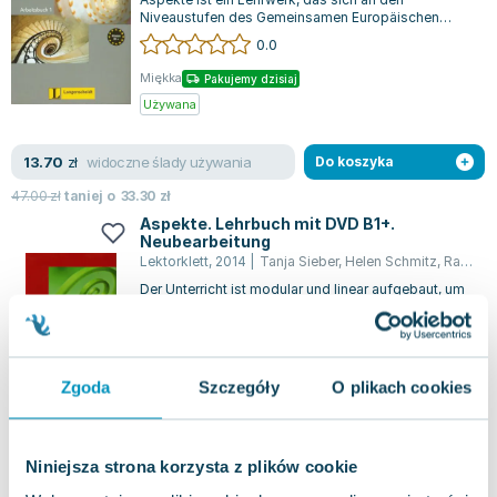
Niveaustufen des Gemeinsamen Europäischen
Referenzrahmens orientiert. Es bereitet mit de...
0.0
Miękka
Pakujemy dzisiaj
Używana
widoczne ślady używania
13.70
zł
Do koszyka
47.00
zł
taniej o
33.30
zł
Aspekte. Lehrbuch mit DVD B1+.
Neubearbeitung
Lektorklett
,
2014
|
Tanja Sieber
,
Helen Schmitz
,
Ralf Sonntag
Der Unterricht ist modular und linear aufgebaut, um
den Lernenden eine hohe Motivation durch den
Einsatz authentischer Filme zu bi...
0.0
Miękka
Pakujemy jutro
Zgoda
Szczegóły
O plikach cookies
Nowa
nowa
146.63
zł
Do koszyka
Niniejsza strona korzysta z plików cookie