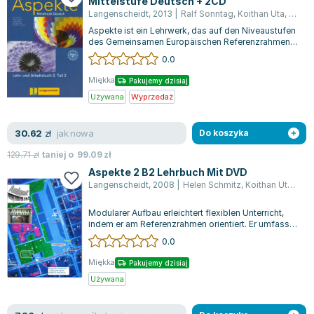
Mittelstufe Deutsch + 2CD
Lorraine Warren
Langenscheidt
,
2013
|
Ralf Sonntag
,
Koithan Uta
,
Losch
Ajahn Brahm
Aspekte ist ein Lehrwerk, das auf den Niveaustufen
Lucinda Riley
des Gemeinsamen Europäischen Referenzrahmens
basiert und mit den Bänden 2 und 3...
0.0
Jacek Walkiewicz
Miękka
Pakujemy dzisiaj
Używana
Wyprzedaż
jak nowa
30.62
zł
Do koszyka
129.71
zł
taniej o
99.09
zł
Aspekte 2 B2 Lehrbuch Mit DVD
Langenscheidt
,
2008
|
Helen Schmitz
,
Koithan Uta
,
Ute 
Modularer Aufbau erleichtert flexiblen Unterricht,
indem er am Referenzrahmen orientiert. Er umfasst
Hör-Seh-Verstehen mit authent...
0.0
Miękka
Pakujemy dzisiaj
Używana