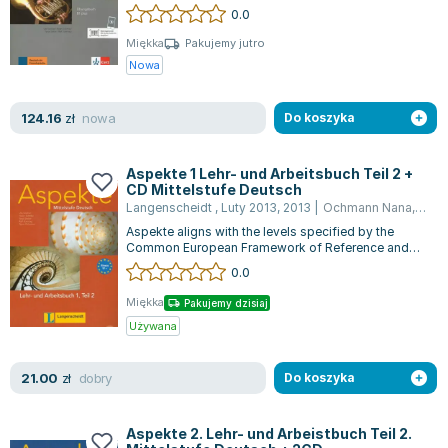
Übungen und Aufgaben. Es unt...
0.0
Joseph Murphy
Jan Sztaudynger
Miękka
Pakujemy jutro
Nowa
Aleksander Puszkin
Oscar Wilde
nowa
124.16
Małgorzata Ohme
zł
Do koszyka
Maddie Ziegler
Leszek Czarnecki
Aspekte 1 Lehr- und Arbeitsbuch Teil 2 +
CD Mittelstufe Deutsch
Joanna Racewicz
Langenscheidt , Luty 2013
,
2013
|
Ochmann Nana
,
Koit
Maria Seweryn
Aspekte aligns with the levels specified by the
Janina Zającówna
Common European Framework of Reference and
prepares learners, in volumes 2 and 3,...
0.0
Eric Helms
Anna Prus (oprac.)
Miękka
Pakujemy dzisiaj
Nela Mała Reporterka
Używana
Agnieszka Maciąg
dobry
21.00
Barbara Wrzesińska
zł
Do koszyka
Terry Pratchett
Virginia Woolf
Aspekte 2. Lehr- und Arbeistbuch Teil 2.