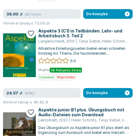
Zygmunt Freud
jak nowa
36.00
Agata Passent
zł
Do koszyka
Michel Moran
109.00
zł
taniej o
73.00
zł
Maciej Orłoś
Aspekte 3 (C1) in Teilbänden. Lehr- und
Arbeitsbuch 3. Teil 2
Jo Nesbo
Langenscheidt
,
2010
|
Tanja Sieber
,
Helen Schmitz
,
Los
Katarzyna Miller
Attraktive Einleitungsseiten bieten einen schnellen
Antoine de Saint Exupery
Einstieg ins Thema. Die faszinierenden
landeskundlichen Porträts wecken Intere...
0.0
Lew Tołstoj
Mark Twain
Miękka
Pakujemy dzisiaj
Marcin Meller
Używana
Wyprzedaż
Paulina Młynarska
dobry
24.57
ks. Piotr Pawlukiewicz
zł
Do koszyka
Jarosław Sokołowski
69.99
zł
taniej o
45.42
zł
Piotr Latocha
Aspekte junior B1 plus. Übungsbuch mit
Audio-Dateien zum Download
Michael Scott
Lektorklett
,
2022
|
Helen Schmitz
,
Tanja Sieber
,
opracowanie zbiorowe
Piotr Semka
Das Übungsbuch zu Aspekte junior B1 plus dient als
Jarosław Iwaszkiewicz
Ergänzung zum Kursbuch und bietet eine Vielzahl an