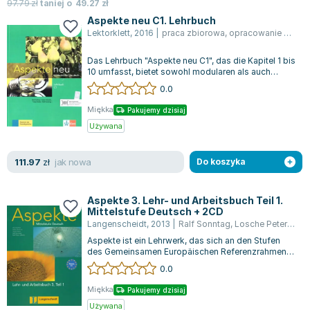
Książki: Psychologia, motywacja
Nauki historyczne - książki
Dan Brown
97.79
zł
taniej o
49.27
zł
Książki o naukach politycznych dla studentów
Bolesław Prus
Aspekte neu C1. Lehrbuch
Lektorklett
,
2016
|
praca zbiorowa
,
opracowanie zbiorowe
Książki do nauk przyrodniczych dla studentów
Clive Cussler
Książki do nauk społecznych dla studentów
Wanda Chotomska
Das Lehrbuch "Aspekte neu C1", das die Kapitel 1 bis
Książki do nauk ścisłych dla studentów
Józef Ignacy Kraszewski
10 umfasst, bietet sowohl modularen als auch
linearen Unterricht an. Es dient...
0.0
Prawo - książki dla studentów
Clive Staples Lewis
Technologia żywności - książki
Martyna Wojciechowska
Miękka
Pakujemy dzisiaj
Zarządzanie i marketing - książki
Melissa De la Cruz
Używana
Nauka języków obcych - książki
Blanka Lipińska
jak nowa
111.97
Podręczniki dla nauczycieli - metodyka
Jaś Kapela
zł
Do koszyka
Repetytoria, testy i materiały pomocnicze
Agatha Christie
Witold Gadowski
Aspekte 3. Lehr- und Arbeitsbuch Teil 1.
Mittelstufe Deutsch + 2CD
Jan Pietrzak
Langenscheidt
,
2013
|
Ralf Sonntag
,
Losche Peter-Ralf
Marcin Kowalczyk
Aspekte ist ein Lehrwerk, das sich an den Stufen
Piotr Zychowicz
des Gemeinsamen Europäischen Referenzrahmens
orientiert und bereitet in den Bände...
0.0
Joanna Jabłczyńska
Piotr Kościelny
Miękka
Pakujemy dzisiaj
Jan Piński
Używana