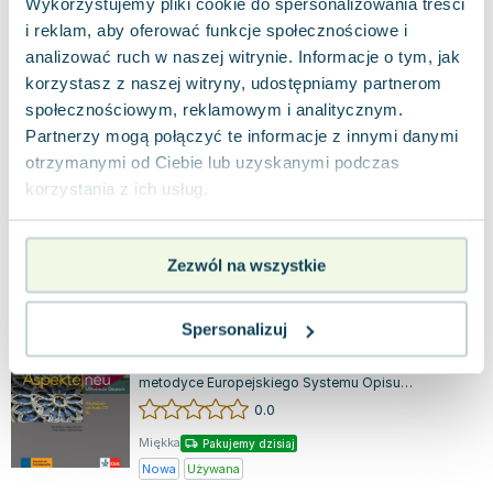
Wykorzystujemy pliki cookie do spersonalizowania treści
Aspekte Neu. Mittelstufe Deutsch
i reklam, aby oferować funkcje społecznościowe i
Lehrbuch B1 plus
Lektorklett
,
2015
|
Ralf Sonntag
,
Tanja Sieber
,
Helen Schmitz
analizować ruch w naszej witrynie. Informacje o tym, jak
Das Lehrwerk bietet einen sowohl modularen als
korzystasz z naszej witryny, udostępniamy partnerom
auch linearen Unterrichtsansatz, der durch den
społecznościowym, reklamowym i analitycznym.
Einsatz authentischer Filme eine hoh...
0.0
Partnerzy mogą połączyć te informacje z innymi danymi
Miękka
Pakujemy jutro
otrzymanymi od Ciebie lub uzyskanymi podczas
Nowa
korzystania z ich usług.
nowa
139.53
zł
Do koszyka
Zezwól na wszystkie
Aspekte Neu. Mittelstufe Deutsch. Język
niemiecki. Zeszyt ćwiczeń. Część 2. B2 +
Spersonalizuj
CD
Lektorklett
,
2015
|
Tanja Sieber
,
praca zbiorowa
,
Helen Schmitz
"Aspekte" to seria podręczników, które bazują na
metodyce Europejskiego Systemu Opisu
Kształcenia Językowego, oferując przygotowan...
0.0
Miękka
Pakujemy dzisiaj
Nowa
Używana