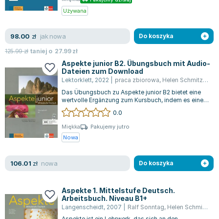
Używana
jak nowa
98.00
zł
Do koszyka
125.99
zł
taniej o
27.99
zł
Aspekte junior B2. Übungsbuch mit Audio-
Dateien zum Download
Lektorklett
,
2022
|
praca zbiorowa
,
Helen Schmitz
,
Tanj
Das Übungsbuch zu Aspekte junior B2 bietet eine
wertvolle Ergänzung zum Kursbuch, indem es eine
breite Vielfalt an Übungen und Auf...
0.0
Miękka
Pakujemy jutro
Nowa
nowa
106.01
zł
Do koszyka
Aspekte 1. Mittelstufe Deutsch.
Arbeitsbuch. Niveau B1+
Langenscheidt
,
2007
|
Ralf Sonntag
,
Helen Schmitz
,
Ta
Aspekte ist ein Lehrwerk, das sich an den