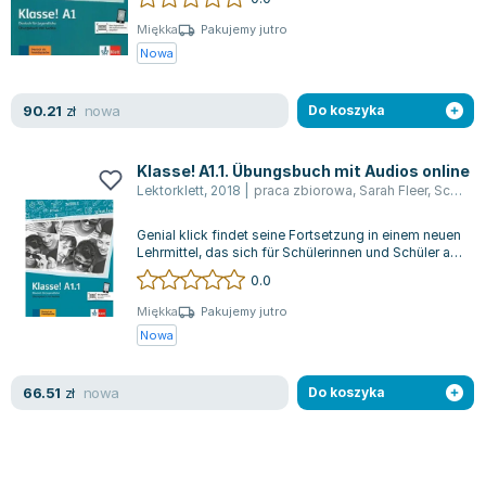
Miękka
Pakujemy jutro
Nowa
nowa
90.21
zł
Do koszyka
Klasse! A1.1. Übungsbuch mit Audios online
Lektorklett
,
2018
|
praca zbiorowa
,
Sarah Fleer
,
Schwieger Bettina
Genial klick findet seine Fortsetzung in einem neuen
Lehrmittel, das sich für Schülerinnen und Schüler ab
12 Jahren eignet. Es bie...
0.0
Miękka
Pakujemy jutro
Nowa
nowa
66.51
zł
Do koszyka