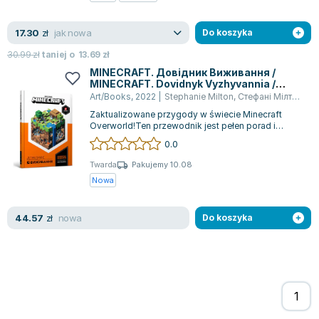
Zygmunt Freud
jak nowa
17.30
Agata Passent
zł
Do koszyka
Michel Moran
30.99
zł
taniej o
13.69
zł
Maciej Orłoś
MINECRAFT. Довідник Виживання /
MINECRAFT. Dovidnyk Vyzhyvannia /
Jo Nesbo
MINECRAFT. Przewodnik surwiwalowy
Art/Books
,
2022
|
Stephanie Milton
,
Стефані Мілтон
,
Ст
Katarzyna Miller
Zaktualizowane przygody w świecie Minecraft
Antoine de Saint Exupery
Overworld!Ten przewodnik jest pełen porad i
trików, które zgromadzono przez lata istni...
0.0
Lew Tołstoj
Mark Twain
Twarda
Pakujemy 10.08
Nowa
Marcin Meller
Paulina Młynarska
nowa
44.57
ks. Piotr Pawlukiewicz
zł
Do koszyka
Jarosław Sokołowski
Piotr Latocha
Michael Scott
Piotr Semka
Jarosław Iwaszkiewicz