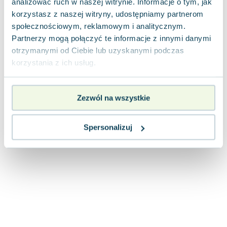
analizować ruch w naszej witrynie. Informacje o tym, jak
Joseph Murphy
korzystasz z naszej witryny, udostępniamy partnerom
Jan Sztaudynger
społecznościowym, reklamowym i analitycznym.
Aleksander Puszkin
Partnerzy mogą połączyć te informacje z innymi danymi
Oscar Wilde
otrzymanymi od Ciebie lub uzyskanymi podczas
Małgorzata Ohme
korzystania z ich usług.
Maddie Ziegler
Leszek Czarnecki
Zezwól na wszystkie
Joanna Racewicz
Maria Seweryn
Janina Zającówna
Spersonalizuj
Eric Helms
Anna Prus (oprac.)
Nela Mała Reporterka
Agnieszka Maciąg
Barbara Wrzesińska
Terry Pratchett
Virginia Woolf