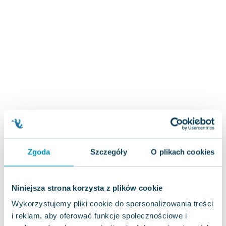
Zygmunt Freud
Agata Passent
Michel Moran
Maciej Orłoś
Jo Nesbo
Katarzyna Miller
Antoine de Saint Exupery
Lew Tołstoj
Mark Twain
Marcin Meller
Paulina Młynarska
Zgoda
Szczegóły
O plikach cookies
ks. Piotr Pawlukiewicz
Jarosław Sokołowski
Piotr Latocha
Niniejsza strona korzysta z plików cookie
Michael Scott
Wykorzystujemy pliki cookie do spersonalizowania treści
Piotr Semka
i reklam, aby oferować funkcje społecznościowe i
Jarosław Iwaszkiewicz