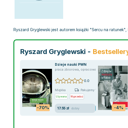
Ryszard Gryglewski jest autorem książki "Sercu na ratunek",
Ryszard Gryglewski -
Bestseller
Dzieje nauki PWN
praca zbiorowa
,
opracowanie zbiorowe
,
Rysza
0.0
Miękka
Pakujemy 10.08
Używana
Wyprzedaż
-70%
-4%
17.55 zł
dobry