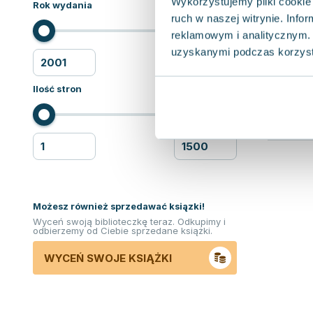
Wykorzystujemy pliki cookie 
Rok wydania
ruch w naszej witrynie. Inf
reklamowym i analitycznym. 
uzyskanymi podczas korzysta
Ilość stron
Możesz również sprzedawać ksiązki!
Wyceń swoją biblioteczkę teraz. Odkupimy i
odbierzemy od Ciebie sprzedane książki.
WYCEŃ SWOJE KSIĄŻKI