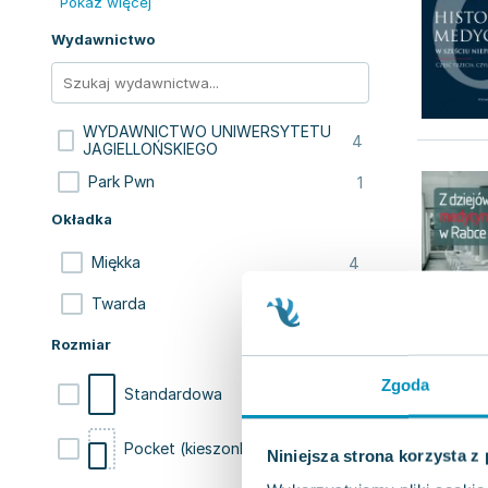
Pokaż więcej
Wydawnictwo
WYDAWNICTWO UNIWERSYTETU
4
JAGIELLOŃSKIEGO
1
Park Pwn
Okładka
4
Miękka
1
Twarda
Rozmiar
Zgoda
4
Standardowa
1
Pocket (kieszonkowa)
Niniejsza strona korzysta z