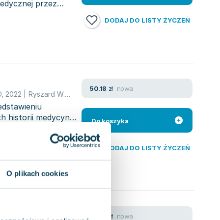
medycznej przez
DODAJ DO LISTY ŻYCZEŃ
nowa
50.18
zł
O
,
2022
|
Ryszard W. Grygle
,
Jan Ceklarz
,
Katarzyna Ceklarz
,
opraco
edstawieniu
 historii medycyny
Do koszyka
DODAJ DO LISTY ŻYCZEŃ
O plikach cookies
niepełnych
nowa
42.15
zł