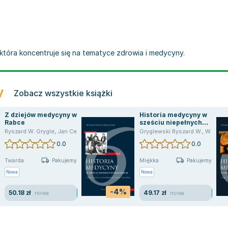
 która koncentruje się na tematyce zdrowia i medycyny.
y
Zobacz wszystkie książki
Z dziejów medycyny w
Historia medycyny w
Rabce
sześciu niepełnych
rd Gryglewski
odsłonach. Część trzecia,
Ryszard W. Grygle
,
Jan Ceklarz
,
Katarzyna Ceklarz
Gryglewski Ryszard W.
,
opracowanie zbiorowe
,
W Gryglewski Ryszard
,
Rysza
czyli odsłona szósta i
0.0
0.0
ostatnia
Twarda
Miękka
Pakujemy 11.08
Pakujemy 11.08
Nowa
Nowa
-4%
50.18 zł
49.17 zł
nowa
nowa