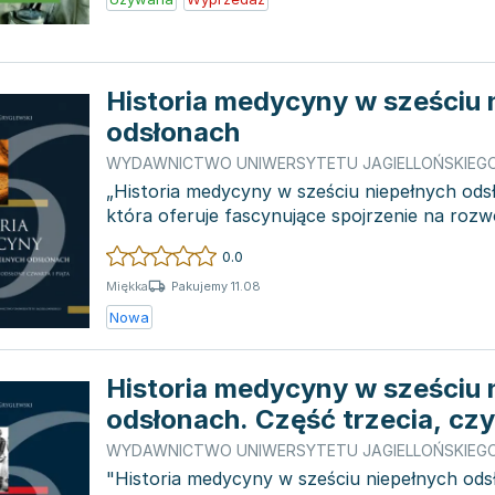
Historia medycyny w sześciu 
odsłonach
WYDAWNICTWO UNIWERSYTETU JAGIELLOŃSKIEG
„Historia medycyny w sześciu niepełnych odsł
która oferuje fascynujące spojrzenie na rozwó
lekar...
0.0
Pakujemy 11.08
Miękka
Nowa
Historia medycyny w sześciu 
odsłonach. Część trzecia, czy
szósta i ostatnia
WYDAWNICTWO UNIWERSYTETU JAGIELLOŃSKIEG
"Historia medycyny w sześciu niepełnych ods