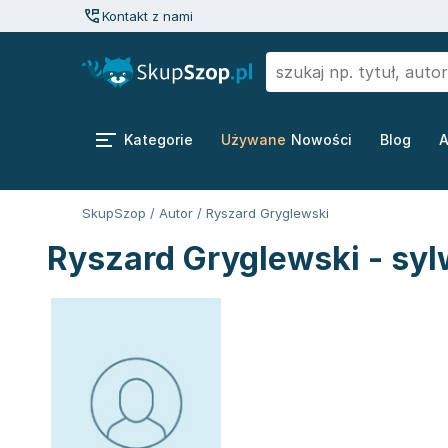
Kontakt z nami
Kategorie
Używane
Nowości
Blog
A
SkupSzop
/
Autor
/
Ryszard Gryglewski
Ryszard Gryglewski - syl