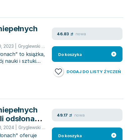
niepełnych
nowa
46.83
zł
O
,
2023
|
Gryglewski Ryszard Witold
,
Ryszard Gryglewski
onach” to książka,
Do koszyka
j nauki i sztuki
DODAJ DO LISTY ŻYCZEŃ
niepełnych
nowa
49.17
zł
li odsłona
O
,
2024
|
Gryglewski Ryszard W.
,
W Gryglewski Ryszard
,
Ryszard Gr
łonach" oferuje
Do koszyka