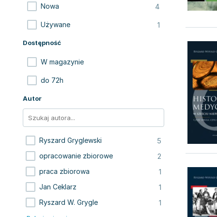
4
Nowa
1
Używane
Dostępność
W magazynie
do 72h
Autor
5
Ryszard Gryglewski
2
opracowanie zbiorowe
1
praca zbiorowa
1
Jan Ceklarz
1
Ryszard W. Grygle