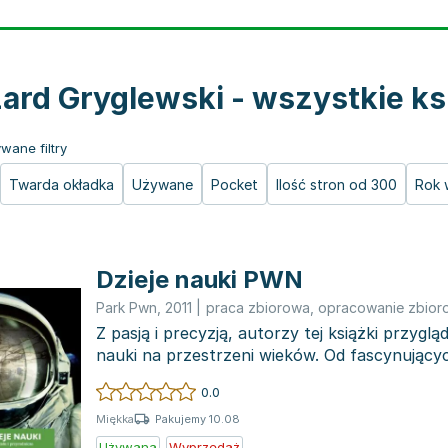
ard Gryglewski - wszystkie ks
wane filtry
Twarda okładka
Używane
Pocket
Ilość stron od 300
Rok 
Dzieje nauki PWN
Park Pwn
,
2011
|
praca zbiorowa
,
opracowanie zbior
Z pasją i precyzją, autorzy tej książki przygląd
nauki na przestrzeni wieków. Od fascynując
technolog...
0.0
Pakujemy 10.08
Miękka
Używana
Wyprzedaż