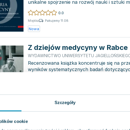
unikalne spojrzenie na rozwój nauki i sztuki 
pryzmat sz...
0.0
Pakujemy 11.08
Miękka
Nowa
Z dziejów medycyny w Rabce
WYDAWNICTWO UNIWERSYTETU JAGIELLOŃSKIEG
Recenzowana książka koncentruje się na prz
wyników systematycznych badań dotyczących
w Rabce, obejmuj...
0.0
Pakujemy 11.08
Twarda
Nowa
Szczegóły
Historia medycyny w sześciu 
 plików cookie