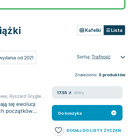
iążki
Kafelki
Lista
Sortuj:
Trafność
wydania od 2021
Znaleziono:
5
produktów
dobry
17.55
zł
owe
,
Ryszard Gryglewski
ają się ewolucji
ych początków
Do koszyka
DODAJ DO LISTY ŻYCZEŃ