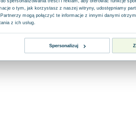
odsłonach
do spersonalizowania treści i reklam, aby oferować funkcje sp
ormacje o tym, jak korzystasz z naszej witryny, udostępniamy p
WYDAWNICTWO UNIWERSYTETU JAGIELLOŃSKIEG
Partnerzy mogą połączyć te informacje z innymi danymi otrzym
"Historia medycyny w sześciu niepełnych ods
nia z ich usług.
która zabiera Czytelnika w podróż przez dzi
prezentują...
0.0
Pakujemy 11.08
Miękka
Spersonalizuj
Z
Nowa