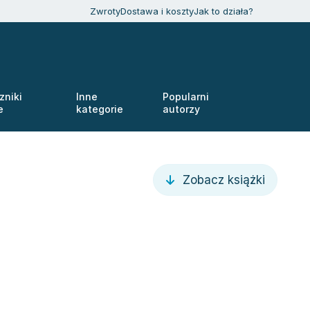
Zwroty
Dostawa i koszty
Jak to działa?
zniki
Inne
Popularni
e
kategorie
autorzy
Zobacz książki