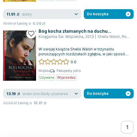
Joseph Murphy
Jan Sztaudynger
dobry
11.91
zł
Do koszyka
Aleksander Puszkin
15.99
zł
taniej o
4.08
zł
Oscar Wilde
Bóg kocha złamanych na duchu...
Małgorzata Ohme
Księgarnia Św. Wojciecha
,
2013
|
Sheila Walsh
,
Rosie Walsh
Maddie Ziegler
W swojej książce Sheila Walsh w trzynastu
Leszek Czarnecki
poruszających rozdziałach zgłębia, w jaki sposób
doświadczenie osobistego złamania może...
Joanna Racewicz
0.0
Maria Seweryn
Miękka
Pakujemy jutro
Janina Zającówna
Używana
Wyprzedaż
Eric Helms
Anna Prus (oprac.)
widoczne ślady używania
13.19
zł
Do koszyka
Nela Mała Reporterka
32.00
zł
taniej o
18.81
zł
Agnieszka Maciąg
Barbara Wrzesińska
Terry Pratchett
Virginia Woolf