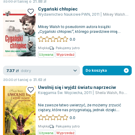
32.00
zł
taniej o
21.88
zł
Zygmunt Freud
Cygański chłopiec
Agata Passent
Wydawnictwo Naukowe PWN
,
2011
|
Mikey Walsh
,
Mike
Michel Moran
Mikey Walsh to pseudonim autora książki
Maciej Orłoś
„Cygański chłopiec”, którego prawdziwe imię
pozostaje owiane tajemnicą. Mikey przyszedł na...
Jo Nesbo
0.0
Katarzyna Miller
Miękka
Pakujemy jutro
Antoine de Saint Exupery
Używana
Wyprzedaż
Lew Tołstoj
Mark Twain
dobry
7.37
zł
Do koszyka
Marcin Meller
39.00
zł
taniej o
31.63
zł
Paulina Młynarska
Uwolnij się i wyjdź światu naprzeciw
ks. Piotr Pawlukiewicz
Księgarnia Św. Wojciecha
,
2011
|
Sheila Walsh
,
Rosie Walsh
Jarosław Sokołowski
Nie zawsze łatwo uwierzyć, że możemy zrzucić
Piotr Latocha
ciężary, które nas przygniatają, jednak dzięki
Chrystusowi jest to możliwe. Ta książk...
Michael Scott
0.0
Piotr Semka
Miękka
Pakujemy jutro
Jarosław Iwaszkiewicz
Używana
Wyprzedaż