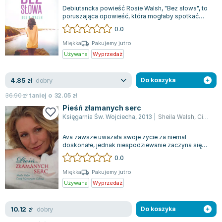
Książki: Psychologia, motywacja
Nauki historyczne - książki
Dan Brown
Debiutancka powieść Rosie Walsh, "Bez słowa", to
Książki o naukach politycznych dla studentów
Bolesław Prus
poruszająca opowieść, która mogłaby spotkać
każdego z nas, choć nie każde serce b...
Książki do nauk przyrodniczych dla studentów
Clive Cussler
0.0
Książki do nauk społecznych dla studentów
Wanda Chotomska
Miękka
Pakujemy jutro
Książki do nauk ścisłych dla studentów
Józef Ignacy Kraszewski
Używana
Wyprzedaż
Prawo - książki dla studentów
Clive Staples Lewis
Technologia żywności - książki
Martyna Wojciechowska
dobry
4.85
zł
Do koszyka
Zarządzanie i marketing - książki
Melissa De la Cruz
36.90
zł
taniej o
32.05
zł
Nauka języków obcych - książki
Blanka Lipińska
Pieśń złamanych serc
Podręczniki dla nauczycieli - metodyka
Jaś Kapela
Księgarnia Św. Wojciecha
,
2013
|
Sheila Walsh
,
Cindy Martinusen Coloma
Repetytoria, testy i materiały pomocnicze
Agatha Christie
Ava zawsze uważała swoje życie za niemal
Witold Gadowski
doskonałe, jednak niespodziewanie zaczyna się
ono rozsypywać. W miarę jak zagłębia się w...
Jan Pietrzak
0.0
Marcin Kowalczyk
Miękka
Pakujemy jutro
Piotr Zychowicz
Używana
Wyprzedaż
Joanna Jabłczyńska
Piotr Kościelny
dobry
10.12
zł
Do koszyka
Jan Piński