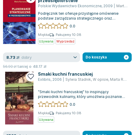
przedsiębiorstwie
Lorraine Warren
Polskie Wydawnictwo Ekonomiczne
,
2009
|
Marta Romanowska
Ajahn Brahm
Podręcznik ten oferuje przystępne omówienie
Lucinda Riley
podstaw zarządzania strategicznego oraz
sugerowane metody tworzenia planu strategiczne...
0.0
Jacek Walkiewicz
Miękka
Pakujemy 10.08
Używana
Wyprzedaż
dobry
8.73
zł
Do koszyka
56.90
zł
taniej o
48.17
zł
Smaki kuchni francuskiej
Exlibris
,
2006
|
Sylwia Stadnik
,
W opisie
,
Marta Romanowska
"Smaki kuchni francuskiej" to inspirujący
przewodnik kulinarny, który umożliwia poznanie
autentycznych dań prosto znad Loary. Publ...
0.0
Miękka
Pakujemy 10.08
Używana