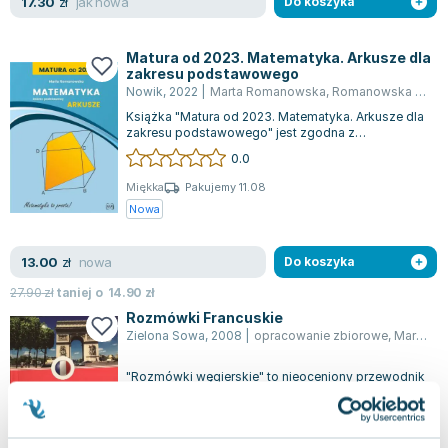
jak nowa
17.30
zł
Do koszyka
Matura od 2023. Matematyka. Arkusze dla
zakresu podstawowego
Nowik
,
2022
|
Marta Romanowska
,
Romanowska Maria
Książka "Matura od 2023. Matematyka. Arkusze dla
zakresu podstawowego" jest zgodna z
najnowszymi wytycznymi Centralnej Komisji Egz...
0.0
Miękka
Pakujemy 11.08
Nowa
nowa
13.00
zł
Do koszyka
27.90
zł
taniej o
14.90
zł
Rozmówki Francuskie
Zielona Sowa
,
2008
|
opracowanie zbiorowe
,
Marta Romanowska
"Rozmówki węgierskie" to nieoceniony przewodnik
dla turystów, uczniów oraz osób wyjeżdżających
do pracy za granicą. Dzięki kompakt...
0.0
Miękka
Pakujemy 10.08