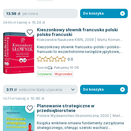
Zygmunt Freud
jak nowa
13.56
Agata Passent
zł
Do koszyka
Michel Moran
28.80
zł
taniej o
15.24
zł
Maciej Orłoś
Kieszonkowy słownik francusko polski
polsko francuski
Jo Nesbo
Krakowskie Naukowe KWN
,
2008
|
Marta Romanowska
Katarzyna Miller
Kieszonkowy słownik francusko-polski i polsko-
Antoine de Saint Exupery
francuski to wszechstronne narzędzie językowe,
które łączy aktualne słownictwo z pra...
0.0
Lew Tołstoj
Mark Twain
Twarda
Pakujemy 10.08
Używana
Wyprzedaż
Marcin Meller
Paulina Młynarska
widoczne ślady używania
3.11
ks. Piotr Pawlukiewicz
zł
Do koszyka
Jarosław Sokołowski
13.71
zł
taniej o
10.60
zł
Piotr Latocha
Planowanie strategiczne w
przedsiębiorstwie
Michael Scott
Polskie Wydawnictwo Ekonomiczne
,
2020
|
Marta Romanowska
Piotr Semka
Książka wnikliwie omawia fundamenty zarządzania
Jarosław Iwaszkiewicz
strategicznego, oferując szeroki wachlarz