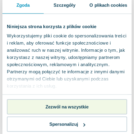
Zgoda
Szczegóły
O plikach cookies
Używana
Wyprzedaż
jak nowa
12.26
zł
Do koszyka
Niniejsza strona korzysta z plików cookie
Wykorzystujemy pliki cookie do spersonalizowania treści
Matura od 2025 Matematyka Zbiór zadań
i reklam, aby oferować funkcje społecznościowe i
Poziom podstawowy
Nowik
,
2025
|
Marta Romanowska
,
Romanowska Maria
analizować ruch w naszej witrynie. Informacje o tym, jak
„Matura od 2025. Matematyka. Zbiór zadań
korzystasz z naszej witryny, udostępniamy partnerom
maturalnych. Poziom podstawowy” to książka,
społecznościowym, reklamowym i analitycznym.
która oferuje 594 oryginalne zadania, starann...
0.0
Partnerzy mogą połączyć te informacje z innymi danymi
Miękka
Pakujemy 11.08
otrzymanymi od Ciebie lub uzyskanymi podczas
Nowa
korzystania z ich usług.
nowa
32.49
zł
Do koszyka
Zezwól na wszystkie
37.91
zł
taniej o
5.42
zł
Matura 2018. Matematyka. Zakres
rozszerzony
Spersonalizuj
Nowik
,
2017
|
Marta Romanowska
,
Romanowska Maria