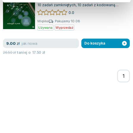
Każda sekcja książki zawiera zestaw zadań, w tym
10 zadań zamkniętych, 10 zadań z kodowaną
odpowiedzią oraz ćwiczenia na krótką i...
0.0
Miękka
Pakujemy 10.08
Używana
Wyprzedaż
jak nowa
9.00
zł
Do koszyka
26.50
zł
taniej o
17.50
zł