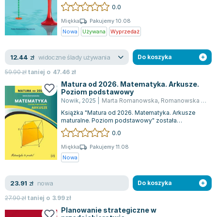
metodologii używanych przy tworzeniu pla...
0.0
Joseph Murphy
Jan Sztaudynger
Miękka
Pakujemy 10.08
Nowa
Używana
Wyprzedaż
Aleksander Puszkin
Oscar Wilde
widoczne ślady używania
12.44
Małgorzata Ohme
zł
Do koszyka
Maddie Ziegler
59.90
zł
taniej o
47.46
zł
Leszek Czarnecki
Matura od 2026. Matematyka. Arkusze.
Poziom podstawowy
Joanna Racewicz
Nowik
,
2025
|
Marta Romanowska
,
Romanowska Maria
Maria Seweryn
Książka "Matura od 2026. Matematyka. Arkusze
Janina Zającówna
maturalne. Poziom podstawowy" została
stworzona przez Autorkę z myślą o dostosowaniu...
0.0
Eric Helms
Anna Prus (oprac.)
Miękka
Pakujemy 11.08
Nowa
Nela Mała Reporterka
Agnieszka Maciąg
nowa
23.91
Barbara Wrzesińska
zł
Do koszyka
Terry Pratchett
27.90
zł
taniej o
3.99
zł
Virginia Woolf
Planowanie strategiczne w