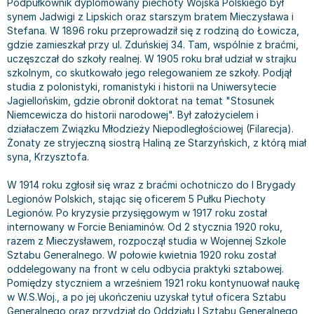
Podpułkownik dyplomowany piechoty Wojska Polskiego był
Bajki wiersze
Książki: finanse, księgowość, bankowość
Książki: pamiętniki, dzienniki i listy
Liceum i technikum
Książki o sportowcach
Julian Tuwim
synem Jadwigi z Lipskich oraz starszym bratem Mieczysława i
Stefana. W 1896 roku przeprowadził się z rodziną do Łowicza,
Do kolorowania i naklejania
Książki o gospodarce
Wywiady, wspomnienia - książki
Podręczniki do 1 klasy liceum i technikum
Książki: Turystyka i podróże
Bracia Grimm
gdzie zamieszkał przy ul. Zduńskiej 34. Tam, wspólnie z braćmi,
Kontrastowe obrazki
Inne
Komiksy
Podręczniki do 2 klasy liceum i technikum
Albumy krajoznawcze
Stephen King
uczęszczał do szkoły realnej. W 1905 roku brał udział w strajku
Kreatywne / Aktywizujące
Książki o marketingu
Komiksy dla dorosłych
Podręczniki do 3 klasy liceum i technikum
Albumy krajoznawcze - Polska
Tanya Valko
szkolnym, co skutkowało jego relegowaniem ze szkoły. Podjął
Poznawanie świata
Książki o zarządzaniu
Komiksy dla dzieci
Podręczniki do klasy 4 liceum i technikum
Albumy krajoznawcze - Świat
Lauren Kate
studia z polonistyki, romanistyki i historii na Uniwersytecie
Jagiellońskim, gdzie obronił doktorat na temat "Stosunek
Podręczniki szkolne
Historia - książki
Komiksy dla młodzieży
Podręczniki do szkoły zawodowej
Atlasy
Jan Brzechwa
Niemcewicza do historii narodowej". Był założycielem i
Edukacja przedszkolna
Archeologia - książki
Komiksy obcojęzyczne
Podręczniki do 1 klasy szkoły zawodowej
Atlasy - Polska
E. L. James
działaczem Związku Młodzieży Niepodległościowej (Filarecja).
Liceum, Technikum
Historia Polski - książki
Fantastyka, horror - książki
Podręczniki do 2 klasy szkoły zawodowej
Atlasy - świat
Virginia C. Andrews
Żonaty ze stryjeczną siostrą Haliną ze Starzyńskich, z którą miał
syna, Krzysztofa.
Szkoła podstawowa
Historia świata - książki
Książki fantasy
Podręczniki do 3 klasy szkoły zawodowej
Globusy
Waldemar Łysiak
Szkoły wyższe
II Wojna Światowa - książki
Książki horrory
Książki dla dzieci
Mapy
Monika Szwaja
W 1914 roku zgłosił się wraz z braćmi ochotniczo do I Brygady
Szkoła zawodowa
Książki militarne
Science Fiction - książki
Książki dla dzieci do 2 lat
Mapy - Polska
Camilla Läckberg
Legionów Polskich, stając się oficerem 5 Pułku Piechoty
Legionów. Po kryzysie przysięgowym w 1917 roku został
Książki: Prawo
Książki kryminały
Książki: bajki dla dzieci do 2 lat
Mapy - Świat
Jan Kochanowski
internowany w Forcie Beniaminów. Od 2 stycznia 1920 roku,
Inne
Książki z poezją, aforyzmami i dramaty
Do kąpieli i zabawy
Przewodniki turystyczne
Henning Mankell
razem z Mieczysławem, rozpoczął studia w Wojennej Szkole
Książki: Prawo administracyjne
Książki dramaty
Kolorowanki i książki do naklejania do 2 lat
Przewodniki turystyczne - Polska
Beata Pawlikowska
Sztabu Generalnego. W połowie kwietnia 1920 roku został
Książki: Prawo cywilne
Książki humorystyczne i aforyzmy
Książki grające, z puzzlami i magnesami do 2 lat
Przewodniki turystyczne - Świat
L.J. Smith
oddelegowany na front w celu odbycia praktyki sztabowej.
Pomiędzy styczniem a wrześniem 1921 roku kontynuował naukę
Książki: Prawo finansowe
Tomiki poezji
Obrazki kontrastowe dla niemowląt
Książki: Zdrowie, rodzina, związki
Diana Palmer
w W.S.Woj., a po jej ukończeniu uzyskał tytuł oficera Sztabu
Książki: Prawo karne
Książki o sztuce
Poznawanie świata dla dzieci do 2 lat - książki
Książki: Rodzina, związki
Bear Grylls
Generalnego oraz przydział do Oddziału I Sztabu Generalnego