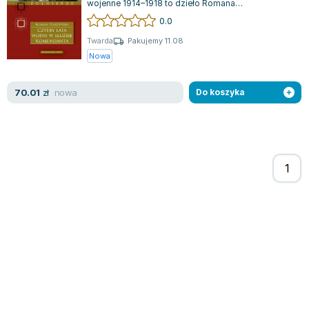
wojenne 1914–1918 to dzieło Romana
Zygmunt Freud
Starzyńskiego, opublikowane w 2019 roku i obe...
0.0
Agata Passent
Twarda
Pakujemy 11.08
Michel Moran
Nowa
Maciej Orłoś
Jo Nesbo
nowa
70.01
zł
Do koszyka
Katarzyna Miller
Antoine de Saint Exupery
Lew Tołstoj
Mark Twain
Marcin Meller
Paulina Młynarska
ks. Piotr Pawlukiewicz
Jarosław Sokołowski
Piotr Latocha
Michael Scott
Piotr Semka
Jarosław Iwaszkiewicz