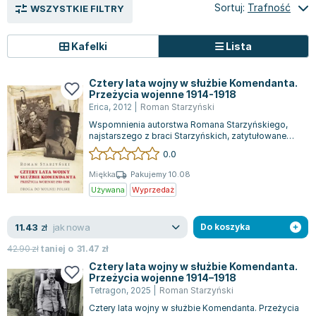
Książki: Psychologia, motywacja
Nauki historyczne - książki
Dan Brown
Sortuj:
Trafność
WSZYSTKIE FILTRY
Książki o naukach politycznych dla studentów
Bolesław Prus
Książki do nauk przyrodniczych dla studentów
Clive Cussler
Kafelki
Lista
Książki do nauk społecznych dla studentów
Wanda Chotomska
Książki do nauk ścisłych dla studentów
Józef Ignacy Kraszewski
Cztery lata wojny w służbie Komendanta.
Prawo - książki dla studentów
Clive Staples Lewis
Przeżycia wojenne 1914-1918
Erica
,
2012
|
Roman Starzyński
Technologia żywności - książki
Martyna Wojciechowska
Wspomnienia autorstwa Romana Starzyńskiego,
Zarządzanie i marketing - książki
Melissa De la Cruz
najstarszego z braci Starzyńskich, zatytułowane
Nauka języków obcych - książki
Blanka Lipińska
"Cztery lata wojny w służbie Komendant...
0.0
Podręczniki dla nauczycieli - metodyka
Jaś Kapela
Miękka
Pakujemy 10.08
Repetytoria, testy i materiały pomocnicze
Agatha Christie
Używana
Wyprzedaż
Witold Gadowski
Jan Pietrzak
jak nowa
11.43
zł
Do koszyka
Marcin Kowalczyk
42.90
zł
taniej o
31.47
zł
Piotr Zychowicz
Cztery lata wojny w służbie Komendanta.
Joanna Jabłczyńska
Przeżycia wojenne 1914–1918
Tetragon
,
2025
|
Roman Starzyński
Piotr Kościelny
Cztery lata wojny w służbie Komendanta. Przeżycia
Jan Piński