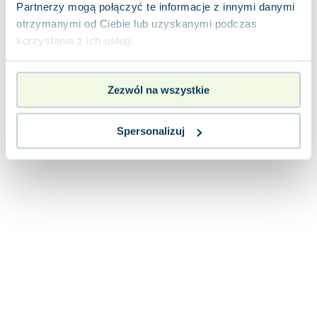
Lorraine Warren
Partnerzy mogą połączyć te informacje z innymi danymi
otrzymanymi od Ciebie lub uzyskanymi podczas
Ajahn Brahm
korzystania z ich usług.
Lucinda Riley
Jacek Walkiewicz
Zezwól na wszystkie
Spersonalizuj