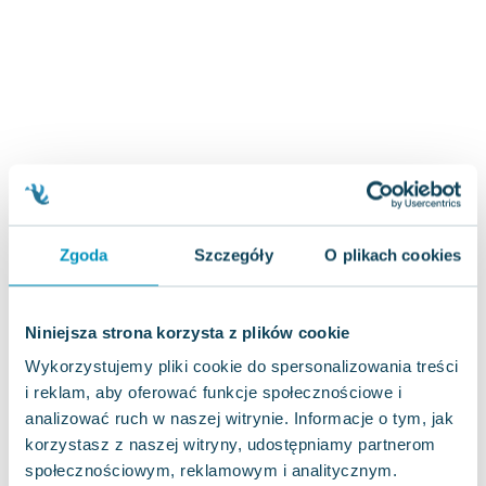
Joseph Murphy
Jan Sztaudynger
Aleksander Puszkin
Oscar Wilde
Małgorzata Ohme
Maddie Ziegler
Leszek Czarnecki
Joanna Racewicz
Maria Seweryn
Zgoda
Szczegóły
O plikach cookies
Janina Zającówna
Eric Helms
Anna Prus (oprac.)
Niniejsza strona korzysta z plików cookie
Nela Mała Reporterka
Wykorzystujemy pliki cookie do spersonalizowania treści
Agnieszka Maciąg
i reklam, aby oferować funkcje społecznościowe i
Barbara Wrzesińska
analizować ruch w naszej witrynie. Informacje o tym, jak
Terry Pratchett
korzystasz z naszej witryny, udostępniamy partnerom
Virginia Woolf
społecznościowym, reklamowym i analitycznym.