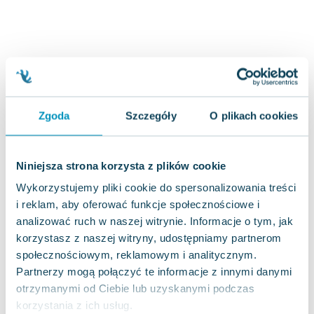
Joseph Murphy
Jan Sztaudynger
Aleksander Puszkin
Oscar Wilde
Małgorzata Ohme
Maddie Ziegler
Zgoda
Szczegóły
O plikach cookies
Leszek Czarnecki
Joanna Racewicz
Maria Seweryn
Niniejsza strona korzysta z plików cookie
Janina Zającówna
Wykorzystujemy pliki cookie do spersonalizowania treści
Eric Helms
i reklam, aby oferować funkcje społecznościowe i
Anna Prus (oprac.)
analizować ruch w naszej witrynie. Informacje o tym, jak
Nela Mała Reporterka
korzystasz z naszej witryny, udostępniamy partnerom
Agnieszka Maciąg
społecznościowym, reklamowym i analitycznym.
Barbara Wrzesińska
Partnerzy mogą połączyć te informacje z innymi danymi
Terry Pratchett
otrzymanymi od Ciebie lub uzyskanymi podczas
Virginia Woolf
korzystania z ich usług.