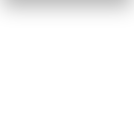
Lorraine Warren
Ajahn Brahm
Lucinda Riley
Jacek Walkiewicz