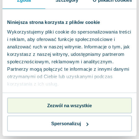
Joseph Murphy
Jan Sztaudynger
Aleksander Puszkin
Niniejsza strona korzysta z plików cookie
Oscar Wilde
Wykorzystujemy pliki cookie do spersonalizowania treści
Małgorzata Ohme
i reklam, aby oferować funkcje społecznościowe i
Maddie Ziegler
analizować ruch w naszej witrynie. Informacje o tym, jak
Leszek Czarnecki
korzystasz z naszej witryny, udostępniamy partnerom
Joanna Racewicz
społecznościowym, reklamowym i analitycznym.
Partnerzy mogą połączyć te informacje z innymi danymi
Maria Seweryn
otrzymanymi od Ciebie lub uzyskanymi podczas
Janina Zającówna
korzystania z ich usług.
Eric Helms
Anna Prus (oprac.)
Nela Mała Reporterka
Zezwól na wszystkie
Agnieszka Maciąg
Barbara Wrzesińska
Spersonalizuj
Terry Pratchett
Virginia Woolf