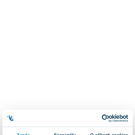
Zygmunt Freud
Agata Passent
Michel Moran
Maciej Orłoś
Jo Nesbo
Katarzyna Miller
Antoine de Saint Exupery
Lew Tołstoj
Mark Twain
Marcin Meller
Paulina Młynarska
ks. Piotr Pawlukiewicz
Jarosław Sokołowski
Piotr Latocha
Michael Scott
Piotr Semka
Jarosław Iwaszkiewicz
Zgoda
Szczegóły
O plikach cookies