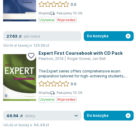
celu solidne przygotowanie uczestni...
0.0
Joseph Murphy
Jan Sztaudynger
Miękka
Pakujemy 10.08
Używana
Wyprzedaż
Aleksander Puszkin
Oscar Wilde
jak nowa
27.63
Małgorzata Ohme
zł
Do koszyka
Maddie Ziegler
153.19
zł
taniej o
125.56
zł
Leszek Czarnecki
Expert First Coursebook with CD Pack
Pearson
,
2014
|
Roger Gower
,
Jan Bell
Joanna Racewicz
Maria Seweryn
The Expert series offers comprehensive exam
Janina Zającówna
preparation tailored for high-achieving students,
focusing on enhancing both language...
0.0
Eric Helms
Anna Prus (oprac.)
Miękka
Pakujemy 10.08
Używana
Wyprzedaż
Nela Mała Reporterka
Agnieszka Maciąg
dobry
46.94
Barbara Wrzesińska
zł
Do koszyka
Terry Pratchett
141.42
zł
taniej o
94.48
zł
Virginia Woolf