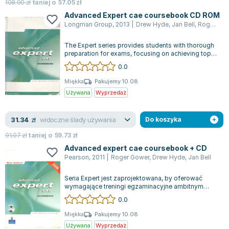
Książki: Psychologia, motywacja
Nauki historyczne - książki
Dan Brown
108.90
zł
taniej o
57.05
zł
Książki o naukach politycznych dla studentów
Bolesław Prus
Advanced Expert cae coursebook CD ROM
Longman Group
,
2013
|
Drew Hyde
,
Jan Bell
,
Roger Gower
Książki do nauk przyrodniczych dla studentów
Clive Cussler
Książki do nauk społecznych dla studentów
Wanda Chotomska
The Expert series provides students with thorough
Książki do nauk ścisłych dla studentów
Józef Ignacy Kraszewski
preparation for exams, focusing on achieving top
results while also boosting the...
0.0
Prawo - książki dla studentów
Clive Staples Lewis
Technologia żywności - książki
Martyna Wojciechowska
Miękka
Pakujemy 10.08
Używana
Wyprzedaż
Zarządzanie i marketing - książki
Melissa De la Cruz
Nauka języków obcych - książki
Blanka Lipińska
widoczne ślady używania
31.34
Podręczniki dla nauczycieli - metodyka
Jaś Kapela
zł
Do koszyka
Repetytoria, testy i materiały pomocnicze
Agatha Christie
91.07
zł
taniej o
59.73
zł
Witold Gadowski
Advanced expert cae coursebook + CD
Pearson
,
2011
|
Roger Gower
,
Drew Hyde
,
Jan Bell
Jan Pietrzak
Marcin Kowalczyk
Seria Expert jest zaprojektowana, by oferować
Piotr Zychowicz
wymagające treningi egzaminacyjne ambitnym
uczniom, rozwijając jednocześnie umiejętn...
0.0
Joanna Jabłczyńska
Piotr Kościelny
Miękka
Pakujemy 10.08
Używana
Wyprzedaż
Jan Piński