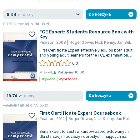
Zygmunt Freud
dobry
5.44
Agata Passent
zł
Do koszyka
Michel Moran
89.80
zł
taniej o
84.36
zł
Maciej Orłoś
FCE Expert: Students Resource Book with
Key
Jo Nesbo
Pearson
,
2008
|
Roger Gower
,
Nick Kenny
,
Jan Bell
,
Ric
Katarzyna Miller
First Certificate Expert effectively equips both adult
Antoine de Saint Exupery
and young adult learners for the FCE examination. It
aids in enhancing thei...
0.0
Lew Tołstoj
Mark Twain
Miękka
Pakujemy 10.08
Używana
Wyprzedaż
Marcin Meller
Paulina Młynarska
dobry
19.74
ks. Piotr Pawlukiewicz
zł
Do koszyka
Jarosław Sokołowski
79.29
zł
taniej o
59.55
zł
Piotr Latocha
First Certificate Expert Coursebook
Pearson
,
2012
|
Roger Gower
,
Nick Kenny
,
Jan Bell
Michael Scott
Piotr Semka
Seria Expert to zestaw kursów zaprojektowanych
Jarosław Iwaszkiewicz
dla starszej młodzieży i dorosłych, mających na