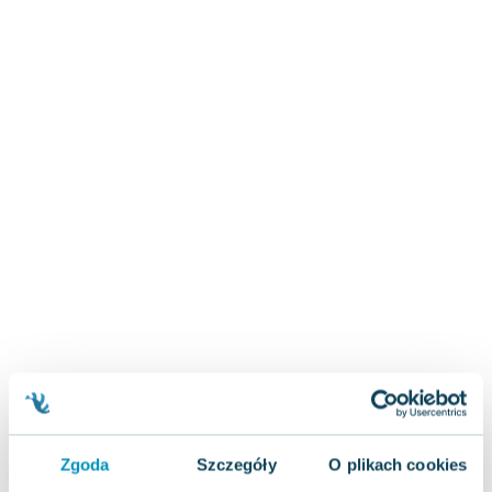
Zygmunt Freud
Agata Passent
Michel Moran
Maciej Orłoś
Jo Nesbo
Katarzyna Miller
Antoine de Saint Exupery
Lew Tołstoj
Mark Twain
Marcin Meller
Paulina Młynarska
ks. Piotr Pawlukiewicz
Jarosław Sokołowski
Piotr Latocha
Michael Scott
Piotr Semka
Zgoda
Szczegóły
O plikach cookies
Jarosław Iwaszkiewicz