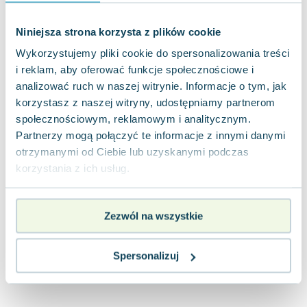
Joseph Murphy
Jan Sztaudynger
Niniejsza strona korzysta z plików cookie
Aleksander Puszkin
Wykorzystujemy pliki cookie do spersonalizowania treści
Oscar Wilde
i reklam, aby oferować funkcje społecznościowe i
Małgorzata Ohme
analizować ruch w naszej witrynie. Informacje o tym, jak
Maddie Ziegler
korzystasz z naszej witryny, udostępniamy partnerom
Leszek Czarnecki
społecznościowym, reklamowym i analitycznym.
Joanna Racewicz
Partnerzy mogą połączyć te informacje z innymi danymi
otrzymanymi od Ciebie lub uzyskanymi podczas
Maria Seweryn
korzystania z ich usług.
Janina Zającówna
Eric Helms
Anna Prus (oprac.)
Zezwól na wszystkie
Nela Mała Reporterka
Agnieszka Maciąg
Spersonalizuj
Barbara Wrzesińska
Terry Pratchett
Virginia Woolf