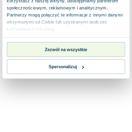
korzystasz z naszej witryny, udostępniamy partnerom
Joseph Murphy
społecznościowym, reklamowym i analitycznym.
Jan Sztaudynger
Partnerzy mogą połączyć te informacje z innymi danymi
Aleksander Puszkin
otrzymanymi od Ciebie lub uzyskanymi podczas
Oscar Wilde
korzystania z ich usług.
Małgorzata Ohme
Maddie Ziegler
Zezwól na wszystkie
Leszek Czarnecki
Joanna Racewicz
Maria Seweryn
Spersonalizuj
Janina Zającówna
Eric Helms
Anna Prus (oprac.)
Nela Mała Reporterka
Agnieszka Maciąg
Barbara Wrzesińska
Terry Pratchett
Virginia Woolf