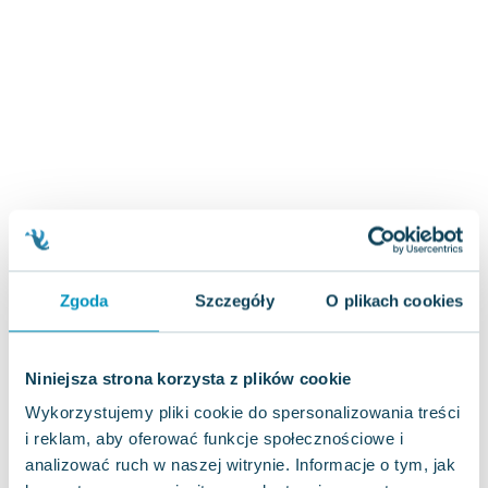
Zygmunt Freud
Agata Passent
Michel Moran
Maciej Orłoś
Jo Nesbo
Katarzyna Miller
Antoine de Saint Exupery
Lew Tołstoj
Mark Twain
Marcin Meller
Zgoda
Szczegóły
O plikach cookies
Paulina Młynarska
ks. Piotr Pawlukiewicz
Jarosław Sokołowski
Niniejsza strona korzysta z plików cookie
Piotr Latocha
Wykorzystujemy pliki cookie do spersonalizowania treści
Michael Scott
i reklam, aby oferować funkcje społecznościowe i
Piotr Semka
analizować ruch w naszej witrynie. Informacje o tym, jak
Jarosław Iwaszkiewicz