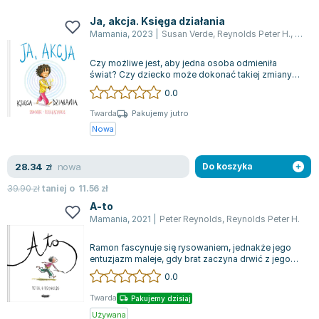
Książki: Psychologia, motywacja
Nauki historyczne - książki
Dan Brown
Książki o naukach politycznych dla studentów
Bolesław Prus
Ja, akcja. Księga działania
Mamania
,
2023
|
Susan Verde
,
Reynolds Peter H.
,
Peter
Książki do nauk przyrodniczych dla studentów
Clive Cussler
Książki do nauk społecznych dla studentów
Wanda Chotomska
Czy możliwe jest, aby jedna osoba odmieniła
Książki do nauk ścisłych dla studentów
Józef Ignacy Kraszewski
świat? Czy dziecko może dokonać takiej zmiany?
Każda podróż zaczyna się od pierwszego k...
0.0
Prawo - książki dla studentów
Clive Staples Lewis
Technologia żywności - książki
Martyna Wojciechowska
Twarda
Pakujemy jutro
Nowa
Zarządzanie i marketing - książki
Melissa De la Cruz
Nauka języków obcych - książki
Blanka Lipińska
nowa
28.34
Podręczniki dla nauczycieli - metodyka
Jaś Kapela
zł
Do koszyka
Repetytoria, testy i materiały pomocnicze
Agatha Christie
39.90
zł
taniej o
11.56
zł
Witold Gadowski
A-to
Mamania
,
2021
|
Peter Reynolds
,
Reynolds Peter H.
Jan Pietrzak
Marcin Kowalczyk
Ramon fascynuje się rysowaniem, jednakże jego
Piotr Zychowicz
entuzjazm maleje, gdy brat zaczyna drwić z jego
prac. Może rzeczywiście wazon nie pr...
0.0
Joanna Jabłczyńska
Piotr Kościelny
Twarda
Pakujemy dzisiaj
Jan Piński
Używana