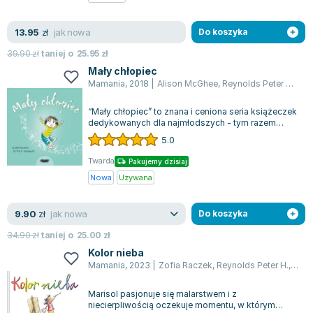
Zygmunt Freud
jak nowa
13.95
Agata Passent
zł
Do koszyka
Michel Moran
39.90
zł
taniej o
25.95
zł
Maciej Orłoś
Mały chłopiec
Mamania
,
2018
|
Alison McGhee
,
Reynolds Peter H.
,
Pet
Jo Nesbo
Katarzyna Miller
“Mały chłopiec” to znana i ceniona seria książeczek
Antoine de Saint Exupery
dedykowanych dla najmłodszych - tym razem
autorzy przedstawili opowieść ukazuj...
5.0
Lew Tołstoj
Mark Twain
Twarda
Pakujemy dzisiaj
Marcin Meller
Nowa
Używana
Paulina Młynarska
jak nowa
9.90
ks. Piotr Pawlukiewicz
zł
Do koszyka
Jarosław Sokołowski
34.90
zł
taniej o
25.00
zł
Piotr Latocha
Kolor nieba
Mamania
,
2023
|
Zofia Raczek
,
Reynolds Peter H.
,
Pete
Michael Scott
Piotr Semka
Marisol pasjonuje się malarstwem i z
Jarosław Iwaszkiewicz
niecierpliwością oczekuje momentu, w którym