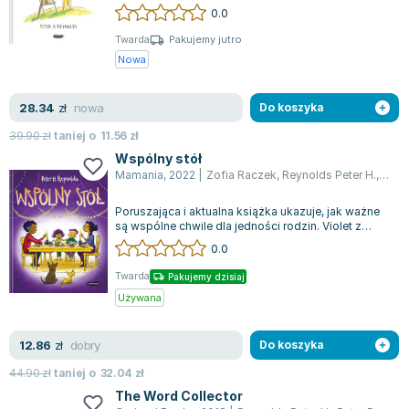
zacznie tworzyć mural w bibliotece. Planuje namal...
0.0
Joseph Murphy
Jan Sztaudynger
Twarda
Pakujemy jutro
Nowa
Aleksander Puszkin
Oscar Wilde
nowa
28.34
Małgorzata Ohme
zł
Do koszyka
Maddie Ziegler
39.90
zł
taniej o
11.56
zł
Leszek Czarnecki
Wspólny stół
Mamania
,
2022
|
Zofia Raczek
,
Reynolds Peter H.
,
Pete
Joanna Racewicz
Maria Seweryn
Poruszająca i aktualna książka ukazuje, jak ważne
Janina Zającówna
są wspólne chwile dla jedności rodzin. Violet z
nostalgią wspomina czasy, gdy ro...
0.0
Eric Helms
Anna Prus (oprac.)
Twarda
Pakujemy dzisiaj
Nela Mała Reporterka
Używana
Agnieszka Maciąg
dobry
12.86
Barbara Wrzesińska
zł
Do koszyka
Terry Pratchett
44.90
zł
taniej o
32.04
zł
Virginia Woolf
The Word Collector