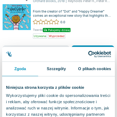
Orchard Books
,
2018
|
Reynolds Peter H.
,
Peter Reynolds
Lorraine Warren
Ajahn Brahm
From the creator of "Dot" and "Happy Dreamer"
Lucinda Riley
comes an exceptional new story that highlights the
importance of discovering one's o...
0.0
Jacek Walkiewicz
Twarda
Pakujemy dzisiaj
Używana
Wyprzedaż
dobry
29.68
zł
Do koszyka
71.90
zł
taniej o
42.22
zł
Zgoda
Szczegóły
O plikach cookies
Niniejsza strona korzysta z plików cookie
Wykorzystujemy pliki cookie do spersonalizowania treści
i reklam, aby oferować funkcje społecznościowe i
analizować ruch w naszej witrynie. Informacje o tym, jak
korzystasz z naszej witryny, udostępniamy partnerom