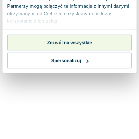
Lorraine Warren
Partnerzy mogą połączyć te informacje z innymi danymi
Ajahn Brahm
otrzymanymi od Ciebie lub uzyskanymi podczas
Lucinda Riley
korzystania z ich usług.
Jacek Walkiewicz
Zezwól na wszystkie
Spersonalizuj