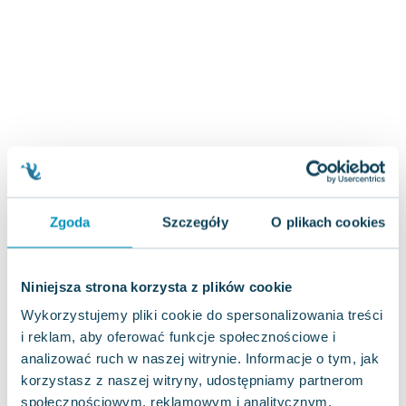
Joseph Murphy
Jan Sztaudynger
Aleksander Puszkin
Oscar Wilde
Małgorzata Ohme
Maddie Ziegler
Leszek Czarnecki
Joanna Racewicz
Maria Seweryn
Zgoda
Szczegóły
O plikach cookies
Janina Zającówna
Eric Helms
Anna Prus (oprac.)
Niniejsza strona korzysta z plików cookie
Nela Mała Reporterka
Wykorzystujemy pliki cookie do spersonalizowania treści
Agnieszka Maciąg
i reklam, aby oferować funkcje społecznościowe i
Barbara Wrzesińska
analizować ruch w naszej witrynie. Informacje o tym, jak
Terry Pratchett
korzystasz z naszej witryny, udostępniamy partnerom
Virginia Woolf
społecznościowym, reklamowym i analitycznym.