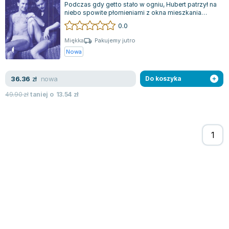
Podczas gdy getto stało w ogniu, Hubert patrzył na
Zygmunt Freud
niebo spowite płomieniami z okna mieszkania
rodziców na warszawskiej Ochocie. M...
Agata Passent
0.0
Michel Moran
Miękka
Pakujemy jutro
Maciej Orłoś
Nowa
Jo Nesbo
Katarzyna Miller
nowa
36.36
zł
Do koszyka
Antoine de Saint Exupery
49.90
zł
taniej o
13.54
zł
Lew Tołstoj
Mark Twain
Marcin Meller
Paulina Młynarska
ks. Piotr Pawlukiewicz
Jarosław Sokołowski
Piotr Latocha
Michael Scott
Piotr Semka
Jarosław Iwaszkiewicz