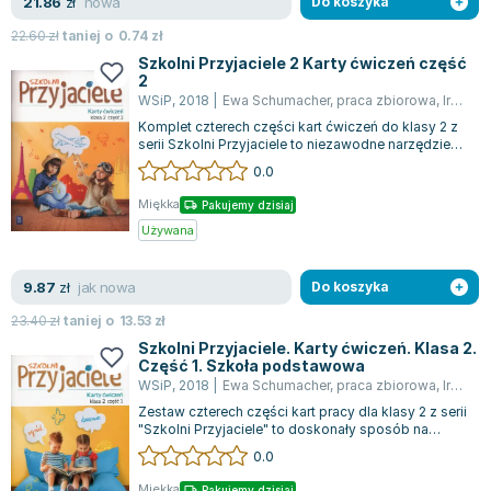
nowa
21.86
zł
Do koszyka
22.60
zł
taniej o
0.74
zł
Szkolni Przyjaciele 2 Karty ćwiczeń część
2
WSiP
,
2018
|
Ewa Schumacher
,
praca zbiorowa
,
Irena Zarzycka
Komplet czterech części kart ćwiczeń do klasy 2 z
serii Szkolni Przyjaciele to niezawodne narzędzie
wspierające realizację program...
0.0
Miękka
Pakujemy dzisiaj
Używana
jak nowa
9.87
zł
Do koszyka
23.40
zł
taniej o
13.53
zł
Szkolni Przyjaciele. Karty ćwiczeń. Klasa 2.
Część 1. Szkoła podstawowa
WSiP
,
2018
|
Ewa Schumacher
,
praca zbiorowa
,
Irena Zarzycka
Zestaw czterech części kart pracy dla klasy 2 z serii
"Szkolni Przyjaciele" to doskonały sposób na
realizację materiałów z zakresu...
0.0
Miękka
Pakujemy dzisiaj