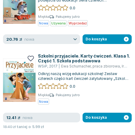
podejścia do edukacji! Seria czterech
podręczników ćwiczeniowych "Szkolni
0.0
Przyjaciele...
Miękka
Pakujemy jutro
Nowa
Używana
Wyprzedaż
nowa
20.76
zł
Do koszyka
Szkolni przyjaciele. Karty ćwiczeń. Klasa 1.
Część 1. Szkoła podstawowa
WSiP
,
2017
|
Ewa Schumacher
,
praca zbiorowa
,
Irena Zarzycka
Odkryj naszą wizję edukacji szkolnej! Zestaw
czterech części kart ćwiczeń zatytułowany „Szkolni
Przyjaciele” dla klasy 1 to komple...
0.0
Miękka
Pakujemy jutro
Nowa
nowa
12.41
zł
Do koszyka
18.40
zł
taniej o
5.99
zł