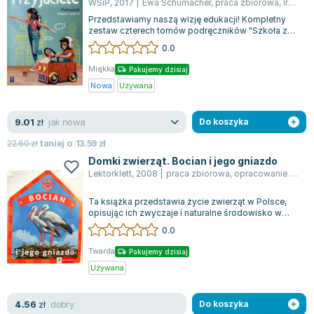
WSiP
,
2017
|
Ewa Schumacher
,
praca zbiorowa
,
Irena Zarzycka
Przedstawiamy naszą wizję edukacji! Kompletny
zestaw czterech tomów podręczników "Szkoła z
pomysłem" dla klasy pierwszej to pewnoś...
0.0
Miękka
Pakujemy dzisiaj
Nowa
Używana
jak nowa
9.01
zł
Do koszyka
22.60
zł
taniej o
13.59
zł
Domki zwierząt. Bocian i jego gniazdo
Lektorklett
,
2008
|
praca zbiorowa
,
opracowanie zbiorowe
Ta książka przedstawia życie zwierząt w Polsce,
opisując ich zwyczaje i naturalne środowisko w
przystępny sposób. Autor wprowadza...
0.0
Twarda
Pakujemy dzisiaj
Używana
dobry
4.56
zł
Do koszyka