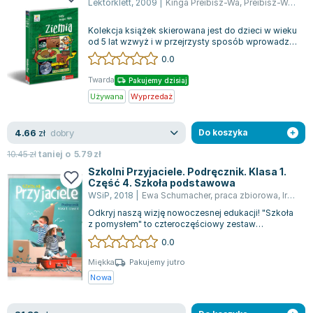
Lektorklett
,
2009
|
Kinga Preibisz-Wa
,
Preibisz-Wala Kinga
Lorraine Warren
Ajahn Brahm
Kolekcja książek skierowana jest do dzieci w wieku
Lucinda Riley
od 5 lat wzwyż i w przejrzysty sposób wprowadza
je w tajniki wiedzy o wodzie, a...
0.0
Jacek Walkiewicz
Twarda
Pakujemy dzisiaj
Używana
Wyprzedaż
dobry
4.66
zł
Do koszyka
10.45
zł
taniej o
5.79
zł
Szkolni Przyjaciele. Podręcznik. Klasa 1.
Część 4. Szkoła podstawowa
WSiP
,
2018
|
Ewa Schumacher
,
praca zbiorowa
,
Irena Zarzycka
Odkryj naszą wizję nowoczesnej edukacji! "Szkoła
z pomysłem" to czteroczęściowy zestaw
podręczników dla uczniów klasy 1, który kom...
0.0
Miękka
Pakujemy jutro
Nowa