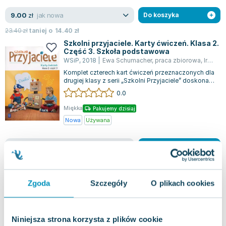
jak nowa
9.00
zł
Do koszyka
23.40
zł
taniej o
14.40
zł
Szkolni przyjaciele. Karty ćwiczeń. Klasa 2.
Część 3. Szkoła podstawowa
WSiP
,
2018
|
Ewa Schumacher
,
praca zbiorowa
,
Irena Zarzycka
Komplet czterech kart ćwiczeń przeznaczonych dla
drugiej klasy z serii „Szkolni Przyjaciele” doskonale
wspiera naukę w obszarach j...
0.0
Miękka
Pakujemy dzisiaj
Nowa
Używana
jak nowa
9.74
zł
Do koszyka
23.40
zł
taniej o
13.66
zł
Szkolni przyjaciele. Podręcznik. Klasa 3.
Część 2. Szkoła podstawowa
Zgoda
Szczegóły
O plikach cookies
WSiP
,
2019
|
Ewa Schumacher
,
Kinga Preibisz-Wa
,
Iren
Seria podręczników „Szkolni Przyjaciele” do klasy
3 stanowi kompleksowy przewodnik po
Niniejsza strona korzysta z plików cookie
zagadnieniach z edukacji polonistycznej, spo...
0.0