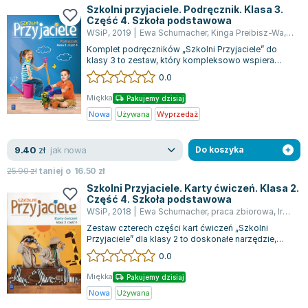
Szkolni przyjaciele. Podręcznik. Klasa 3.
Część 4. Szkoła podstawowa
WSiP
,
2019
|
Ewa Schumacher
,
Kinga Preibisz-Wa
,
Iren
Komplet podręczników „Szkolni Przyjaciele” do
klasy 3 to zestaw, który kompleksowo wspiera
edukację w zakresie języka polskiego, s...
0.0
Miękka
Pakujemy dzisiaj
Nowa
Używana
Wyprzedaż
jak nowa
9.40
zł
Do koszyka
25.90
zł
taniej o
16.50
zł
Szkolni Przyjaciele. Karty ćwiczeń. Klasa 2.
Część 4. Szkoła podstawowa
WSiP
,
2018
|
Ewa Schumacher
,
praca zbiorowa
,
Irena Zarzycka
Zestaw czterech części kart ćwiczeń „Szkolni
Przyjaciele” dla klasy 2 to doskonałe narzędzie,
które wspiera edukację polonistyczną...
0.0
Miękka
Pakujemy dzisiaj
Nowa
Używana