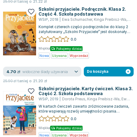
Książki: Psychologia, motywacja
Nauki historyczne - książki
Dan Brown
25.90
zł
taniej o
21.22
zł
Książki o naukach politycznych dla studentów
Bolesław Prus
Szkolni przyjaciele. Podręcznik. Klasa 2.
Część 4. Szkoła podstawowa
Książki do nauk przyrodniczych dla studentów
Clive Cussler
WSiP
,
2018
|
Ewa Schumacher
,
Kinga Preibisz-Wa
,
Iren
Książki do nauk społecznych dla studentów
Wanda Chotomska
Komplet czterech części podręczników do klasy 2
Książki do nauk ścisłych dla studentów
Józef Ignacy Kraszewski
zatytułowany „Szkolni Przyjaciele” jest doskonałym
narzędziem, które łączy edukacj...
0.0
Prawo - książki dla studentów
Clive Staples Lewis
Technologia żywności - książki
Martyna Wojciechowska
Miękka
Pakujemy dzisiaj
Zarządzanie i marketing - książki
Melissa De la Cruz
Nowa
Używana
Wyprzedaż
Nauka języków obcych - książki
Blanka Lipińska
widoczne ślady używania
4.70
Podręczniki dla nauczycieli - metodyka
Jaś Kapela
zł
Do koszyka
Repetytoria, testy i materiały pomocnicze
Agatha Christie
25.90
zł
taniej o
21.20
zł
Witold Gadowski
Szkolni przyjaciele. Karty ćwiczeń. Klasa 3.
Część 2. Szkoła podstawowa
Jan Pietrzak
WSiP
,
2019
|
Dorota Preus
,
Kinga Preibisz-Wa
,
Ewa Schumacher
Marcin Kowalczyk
W kartach ćwiczeń zawarto zróżnicowane zadania,
Piotr Zychowicz
które wspierają rozwój umiejętności pisania
poprzez krótkie teksty, przy jednoczes...
0.0
Joanna Jabłczyńska
Piotr Kościelny
Miękka
Pakujemy dzisiaj
Jan Piński
Nowa
Używana
Wyprzedaż