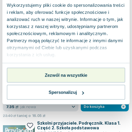
Wykorzystujemy pliki cookie do spersonalizowania treści
Miękka
Pakujemy dzisiaj
i reklam, aby oferować funkcje społecznościowe i
Nowa
Używana
Wyprzedaż
analizować ruch w naszej witrynie. Informacje o tym, jak
korzystasz z naszej witryny, udostępniamy partnerom
jak nowa
8.00
zł
Do koszyka
społecznościowym, reklamowym i analitycznym.
25.90
zł
taniej o
17.90
zł
Partnerzy mogą połączyć te informacje z innymi danymi
Szkolni przyjaciele. Karty ćwiczeń. Klasa 3.
otrzymanymi od Ciebie lub uzyskanymi podczas
Część 3. Szkoła podstawowa
korzystania z ich usług.
WSiP
,
2019
|
Dorota Preus
,
Kinga Preibisz-Wa
,
Ewa Schumacher
W kartach ćwiczeń zgromadzono szeroki wachlarz
zadań, które pomagają rozwijać umiejętności
językowe i poznawcze uczniów. Znajdziem...
Zezwól na wszystkie
0.0
Miękka
Pakujemy dzisiaj
Nowa
Używana
Wyprzedaż
Spersonalizuj
jak nowa
7.35
zł
Do koszyka
23.40
zł
taniej o
16.05
zł
Szkolni przyjaciele. Podręcznik. Klasa 1.
Część 2. Szkoła podstawowa