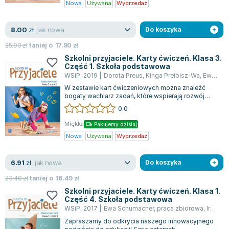
Nowa
Używana
Wyprzedaż
jak nowa
8.00
zł
Do koszyka
25.90
zł
taniej o
17.90
zł
Szkolni przyjaciele. Karty ćwiczeń. Klasa 3.
Część 1. Szkoła podstawowa
WSiP
,
2019
|
Dorota Preus
,
Kinga Preibisz-Wa
,
Ewa Schumacher
W zestawie kart ćwiczeniowych można znaleźć
bogaty wachlarz zadań, które wspierają rozwój
umiejętności uczniów na różnych polach....
0.0
Miękka
Pakujemy dzisiaj
Nowa
Używana
Wyprzedaż
jak nowa
6.91
zł
Do koszyka
23.40
zł
taniej o
16.49
zł
Szkolni przyjaciele. Karty ćwiczeń. Klasa 1.
Część 4. Szkoła podstawowa
WSiP
,
2017
|
Ewa Schumacher
,
praca zbiorowa
,
Irena Zarzycka
Zapraszamy do odkrycia naszego innowacyjnego