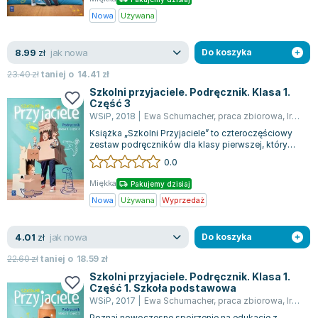
Nowa
Używana
jak nowa
8.99
zł
Do koszyka
23.40
zł
taniej o
14.41
zł
Szkolni przyjaciele. Podręcznik. Klasa 1.
Część 3
WSiP
,
2018
|
Ewa Schumacher
,
praca zbiorowa
,
Irena Zarzycka
Książka „Szkolni Przyjaciele” to czteroczęściowy
zestaw podręczników dla klasy pierwszej, który
kompleksowo wspiera edukację polon...
0.0
Miękka
Pakujemy dzisiaj
Nowa
Używana
Wyprzedaż
jak nowa
4.01
zł
Do koszyka
22.60
zł
taniej o
18.59
zł
Szkolni przyjaciele. Podręcznik. Klasa 1.
Część 1. Szkoła podstawowa
WSiP
,
2017
|
Ewa Schumacher
,
praca zbiorowa
,
Irena Zarzycka
Poznaj nowoczesne spojrzenie na edukację z