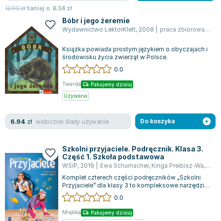
12.90
zł
taniej o
8.34
zł
Bóbr i jego żeremie
Wydawnictwo LektorKlett
,
2008
|
praca zbiorowa
,
King
Książka powiada prostym językiem o obyczajach i
środowisku życia zwierząt w Polsce.
0.0
Twarda
Pakujemy dzisiaj
Używana
widoczne ślady używania
6.94
zł
Do koszyka
Szkolni przyjaciele. Podręcznik. Klasa 3.
Część 1. Szkoła podstawowa
WSiP
,
2019
|
Ewa Schumacher
,
Kinga Preibisz-Wa
,
Iren
Komplet czterech części podręczników „Szkolni
Przyjaciele” dla klasy 3 to kompleksowe narzędzie
do nauki, obejmujące edukację polo...
0.0
Miękka
Pakujemy dzisiaj