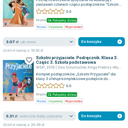
zestawem czterech części podręczników "Szkolni
Przyjaciele" przeznaczonym dla klasy 1....
0.0
Miękka
Pakujemy dzisiaj
Nowa
Używana
Wyprzedaż
jak nowa
3.07
zł
Do koszyka
22.60
zł
taniej o
19.53
zł
Szkolni przyjaciele. Podręcznik. Klasa 3.
Część 3. Szkoła podstawowa
WSiP
,
2019
|
Ewa Schumacher
,
Kinga Preibisz-Wa
,
Iren
Komplet podręczników „Szkolni Przyjaciele” dla
klasy 3 oferuje kompleksowe podejście do
edukacji polonistycznej, społecznej, przyr...
0.0
Miękka
Pakujemy dzisiaj
Nowa
Używana
Wyprzedaż
widoczne ślady używania
5.31
zł
Do koszyka
25.90
zł
taniej o
20.59
zł