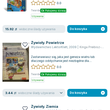
różnorodność naszego globu. Każdy tom o...
0.0
Joseph Murphy
Jan Sztaudynger
Twarda
Pakujemy dzisiaj
Aleksander Puszkin
Używana
Oscar Wilde
widoczne ślady używania
15.92
Małgorzata Ohme
zł
Do koszyka
Maddie Ziegler
Leszek Czarnecki
Żywioły. Powietrze
Wydawnictwo LektorKlett
,
2009
|
Kinga Preibisz-Wa
,
P
Joanna Racewicz
Maria Seweryn
Zastanawiasz się, jaka jest geneza wiatru lub
Janina Zającówna
dlaczego oddychanie jest niezbędne dla
człowieka? Odpowiedzi na te pytania znajdzies...
0.0
Eric Helms
Anna Prus (oprac.)
Twarda
Pakujemy dzisiaj
Nela Mała Reporterka
Używana
Agnieszka Maciąg
widoczne ślady używania
3.44
Barbara Wrzesińska
zł
Do koszyka
Terry Pratchett
Virginia Woolf
Żywioły. Ziemia