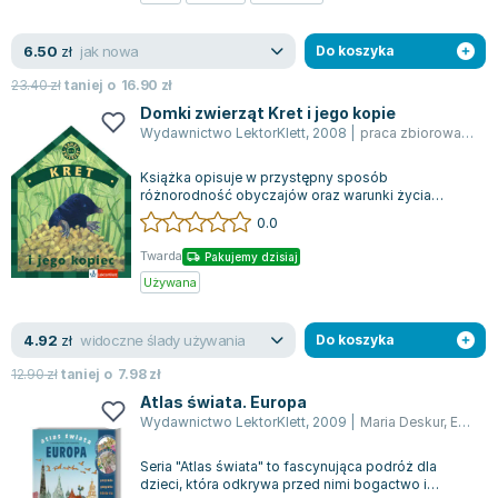
Zygmunt Freud
jak nowa
6.50
Agata Passent
zł
Do koszyka
Michel Moran
23.40
zł
taniej o
16.90
zł
Maciej Orłoś
Domki zwierząt Kret i jego kopie
Wydawnictwo LektorKlett
,
2008
|
praca zbiorowa
,
opra
Jo Nesbo
Katarzyna Miller
Książka opisuje w przystępny sposób
Antoine de Saint Exupery
różnorodność obyczajów oraz warunki życia
zwierząt zamieszkujących Polskę.
0.0
Lew Tołstoj
Mark Twain
Twarda
Pakujemy dzisiaj
Marcin Meller
Używana
Paulina Młynarska
widoczne ślady używania
4.92
ks. Piotr Pawlukiewicz
zł
Do koszyka
Jarosław Sokołowski
12.90
zł
taniej o
7.98
zł
Piotr Latocha
Atlas świata. Europa
Wydawnictwo LektorKlett
,
2009
|
Maria Deskur
,
Ewa Beniak-Haremska
Michael Scott
Piotr Semka
Seria "Atlas świata" to fascynująca podróż dla
Jarosław Iwaszkiewicz
dzieci, która odkrywa przed nimi bogactwo i