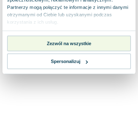
Joseph Murphy
Partnerzy mogą połączyć te informacje z innymi danymi
Jan Sztaudynger
otrzymanymi od Ciebie lub uzyskanymi podczas
Aleksander Puszkin
korzystania z ich usług.
Oscar Wilde
Małgorzata Ohme
Zezwól na wszystkie
Maddie Ziegler
Leszek Czarnecki
Joanna Racewicz
Spersonalizuj
Maria Seweryn
Janina Zającówna
Eric Helms
Anna Prus (oprac.)
Nela Mała Reporterka
Agnieszka Maciąg
Barbara Wrzesińska
Terry Pratchett
Virginia Woolf