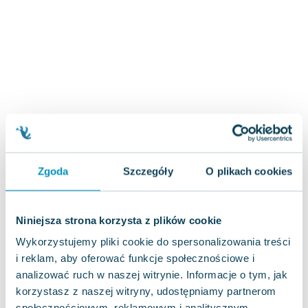
Zygmunt Freud
Agata Passent
Michel Moran
Maciej Orłoś
Jo Nesbo
Katarzyna Miller
Antoine de Saint Exupery
Lew Tołstoj
Mark Twain
Zgoda
Szczegóły
O plikach cookies
Marcin Meller
Paulina Młynarska
ks. Piotr Pawlukiewicz
Niniejsza strona korzysta z plików cookie
Jarosław Sokołowski
Wykorzystujemy pliki cookie do spersonalizowania treści
Piotr Latocha
i reklam, aby oferować funkcje społecznościowe i
Michael Scott
analizować ruch w naszej witrynie. Informacje o tym, jak
Piotr Semka
korzystasz z naszej witryny, udostępniamy partnerom
Jarosław Iwaszkiewicz
społecznościowym, reklamowym i analitycznym.