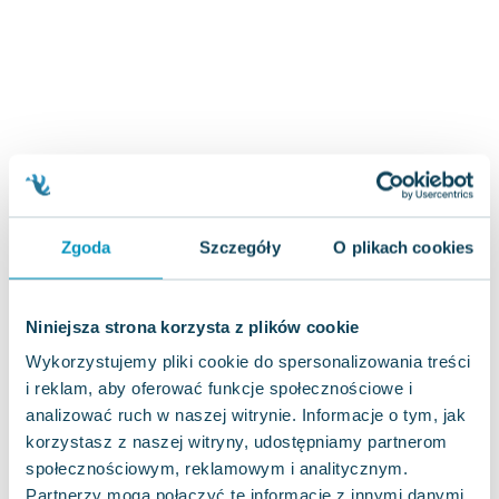
Zygmunt Freud
Agata Passent
Michel Moran
Maciej Orłoś
Jo Nesbo
Katarzyna Miller
Antoine de Saint Exupery
Lew Tołstoj
Zgoda
Szczegóły
O plikach cookies
Mark Twain
Marcin Meller
Paulina Młynarska
Niniejsza strona korzysta z plików cookie
ks. Piotr Pawlukiewicz
Wykorzystujemy pliki cookie do spersonalizowania treści
Jarosław Sokołowski
i reklam, aby oferować funkcje społecznościowe i
Piotr Latocha
analizować ruch w naszej witrynie. Informacje o tym, jak
Michael Scott
korzystasz z naszej witryny, udostępniamy partnerom
Piotr Semka
społecznościowym, reklamowym i analitycznym.
Jarosław Iwaszkiewicz
Partnerzy mogą połączyć te informacje z innymi danymi