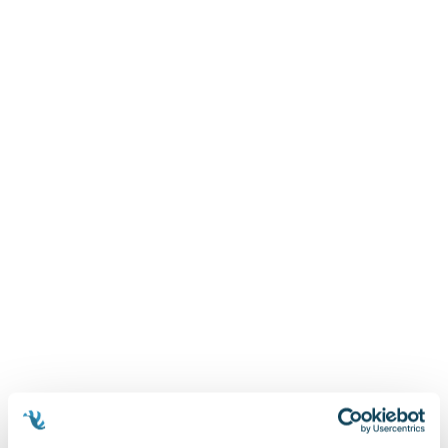
Zygmunt Freud
Agata Passent
Michel Moran
Maciej Orłoś
Jo Nesbo
Katarzyna Miller
Antoine de Saint Exupery
Lew Tołstoj
Mark Twain
Marcin Meller
Paulina Młynarska
ks. Piotr Pawlukiewicz
Jarosław Sokołowski
Piotr Latocha
Michael Scott
Piotr Semka
Jarosław Iwaszkiewicz