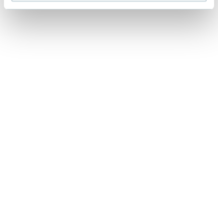
Lorraine Warren
Ajahn Brahm
Lucinda Riley
Jacek Walkiewicz