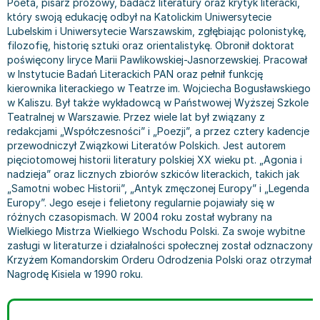
Poeta, pisarz prozowy, badacz literatury oraz krytyk literacki,
Bajki wiersze
Książki: finanse, księgowość, bankowość
Książki: pamiętniki, dzienniki i listy
Liceum i technikum
Książki o sportowcach
Julian Tuwim
który swoją edukację odbył na Katolickim Uniwersytecie
Lubelskim i Uniwersytecie Warszawskim, zgłębiając polonistykę,
Do kolorowania i naklejania
Książki o gospodarce
Wywiady, wspomnienia - książki
Podręczniki do 1 klasy liceum i technikum
Książki: Turystyka i podróże
Bracia Grimm
filozofię, historię sztuki oraz orientalistykę. Obronił doktorat
Kontrastowe obrazki
Inne
Komiksy
Podręczniki do 2 klasy liceum i technikum
Albumy krajoznawcze
Stephen King
poświęcony liryce Marii Pawlikowskiej-Jasnorzewskiej. Pracował
Kreatywne / Aktywizujące
Książki o marketingu
Komiksy dla dorosłych
Podręczniki do 3 klasy liceum i technikum
Albumy krajoznawcze - Polska
Tanya Valko
w Instytucie Badań Literackich PAN oraz pełnił funkcję
Poznawanie świata
Książki o zarządzaniu
Komiksy dla dzieci
Podręczniki do klasy 4 liceum i technikum
Albumy krajoznawcze - Świat
Lauren Kate
kierownika literackiego w Teatrze im. Wojciecha Bogusławskiego
w Kaliszu. Był także wykładowcą w Państwowej Wyższej Szkole
Podręczniki szkolne
Historia - książki
Komiksy dla młodzieży
Podręczniki do szkoły zawodowej
Atlasy
Jan Brzechwa
Teatralnej w Warszawie. Przez wiele lat był związany z
Edukacja przedszkolna
Archeologia - książki
Komiksy obcojęzyczne
Podręczniki do 1 klasy szkoły zawodowej
Atlasy - Polska
E. L. James
redakcjami „Współczesności” i „Poezji”, a przez cztery kadencje
Liceum, Technikum
Historia Polski - książki
Fantastyka, horror - książki
Podręczniki do 2 klasy szkoły zawodowej
Atlasy - świat
Virginia C. Andrews
przewodniczył Związkowi Literatów Polskich. Jest autorem
pięciotomowej historii literatury polskiej XX wieku pt. „Agonia i
Szkoła podstawowa
Historia świata - książki
Książki fantasy
Podręczniki do 3 klasy szkoły zawodowej
Globusy
Waldemar Łysiak
nadzieja” oraz licznych zbiorów szkiców literackich, takich jak
Szkoły wyższe
II Wojna Światowa - książki
Książki horrory
Książki dla dzieci
Mapy
Monika Szwaja
„Samotni wobec Historii”, „Antyk zmęczonej Europy” i „Legenda
Szkoła zawodowa
Książki militarne
Science Fiction - książki
Książki dla dzieci do 2 lat
Mapy - Polska
Camilla Läckberg
Europy”. Jego eseje i felietony regularnie pojawiały się w
różnych czasopismach. W 2004 roku został wybrany na
Książki: Prawo
Książki kryminały
Książki: bajki dla dzieci do 2 lat
Mapy - Świat
Jan Kochanowski
Wielkiego Mistrza Wielkiego Wschodu Polski. Za swoje wybitne
Inne
Książki z poezją, aforyzmami i dramaty
Do kąpieli i zabawy
Przewodniki turystyczne
Henning Mankell
zasługi w literaturze i działalności społecznej został odznaczony
Książki: Prawo administracyjne
Książki dramaty
Kolorowanki i książki do naklejania do 2 lat
Przewodniki turystyczne - Polska
Beata Pawlikowska
Krzyżem Komandorskim Orderu Odrodzenia Polski oraz otrzymał
Książki: Prawo cywilne
Książki humorystyczne i aforyzmy
Książki grające, z puzzlami i magnesami do 2 lat
Przewodniki turystyczne - Świat
L.J. Smith
Nagrodę Kisiela w 1990 roku.
Książki: Prawo finansowe
Tomiki poezji
Obrazki kontrastowe dla niemowląt
Książki: Zdrowie, rodzina, związki
Diana Palmer
Książki: Prawo karne
Książki o sztuce
Poznawanie świata dla dzieci do 2 lat - książki
Książki: Rodzina, związki
Bear Grylls