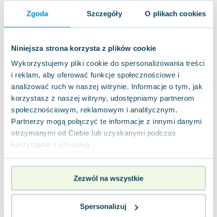
Joseph Murphy
Zgoda
Szczegóły
O plikach cookies
Jan Sztaudynger
Aleksander Puszkin
Oscar Wilde
Niniejsza strona korzysta z plików cookie
Małgorzata Ohme
Wykorzystujemy pliki cookie do spersonalizowania treści
Maddie Ziegler
i reklam, aby oferować funkcje społecznościowe i
Leszek Czarnecki
analizować ruch w naszej witrynie. Informacje o tym, jak
Joanna Racewicz
korzystasz z naszej witryny, udostępniamy partnerom
Maria Seweryn
społecznościowym, reklamowym i analitycznym.
Janina Zającówna
Partnerzy mogą połączyć te informacje z innymi danymi
otrzymanymi od Ciebie lub uzyskanymi podczas
Eric Helms
korzystania z ich usług.
Anna Prus (oprac.)
Nela Mała Reporterka
Agnieszka Maciąg
Zezwól na wszystkie
Barbara Wrzesińska
Terry Pratchett
Spersonalizuj
Virginia Woolf