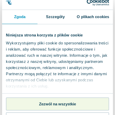
Joseph Murphy
Jan Sztaudynger
Zgoda
Szczegóły
O plikach cookies
Aleksander Puszkin
Oscar Wilde
Małgorzata Ohme
Niniejsza strona korzysta z plików cookie
Maddie Ziegler
Wykorzystujemy pliki cookie do spersonalizowania treści
Leszek Czarnecki
i reklam, aby oferować funkcje społecznościowe i
Joanna Racewicz
analizować ruch w naszej witrynie. Informacje o tym, jak
Maria Seweryn
korzystasz z naszej witryny, udostępniamy partnerom
Janina Zającówna
społecznościowym, reklamowym i analitycznym.
Eric Helms
Partnerzy mogą połączyć te informacje z innymi danymi
Anna Prus (oprac.)
otrzymanymi od Ciebie lub uzyskanymi podczas
Nela Mała Reporterka
korzystania z ich usług.
Agnieszka Maciąg
Barbara Wrzesińska
Terry Pratchett
Zezwól na wszystkie
Virginia Woolf