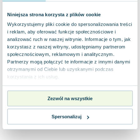
Joseph Murphy
Jan Sztaudynger
Niniejsza strona korzysta z plików cookie
Aleksander Puszkin
Wykorzystujemy pliki cookie do spersonalizowania treści
Oscar Wilde
i reklam, aby oferować funkcje społecznościowe i
Małgorzata Ohme
analizować ruch w naszej witrynie. Informacje o tym, jak
Maddie Ziegler
korzystasz z naszej witryny, udostępniamy partnerom
Leszek Czarnecki
społecznościowym, reklamowym i analitycznym.
Joanna Racewicz
Partnerzy mogą połączyć te informacje z innymi danymi
otrzymanymi od Ciebie lub uzyskanymi podczas
Maria Seweryn
korzystania z ich usług.
Janina Zającówna
Eric Helms
Anna Prus (oprac.)
Zezwól na wszystkie
Nela Mała Reporterka
Agnieszka Maciąg
Spersonalizuj
Barbara Wrzesińska
Terry Pratchett
Virginia Woolf