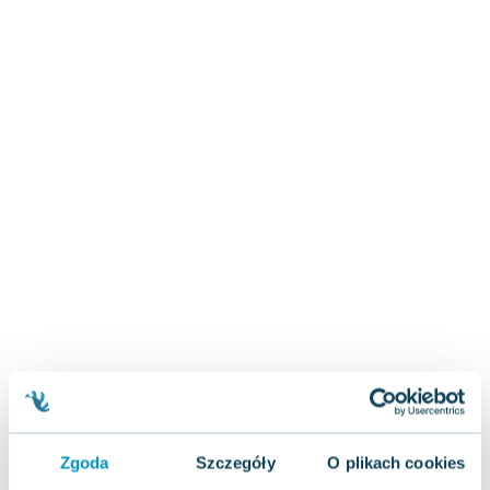
Zygmunt Freud
Agata Passent
Michel Moran
Maciej Orłoś
Jo Nesbo
Katarzyna Miller
Antoine de Saint Exupery
Lew Tołstoj
Mark Twain
Marcin Meller
Paulina Młynarska
ks. Piotr Pawlukiewicz
Jarosław Sokołowski
Piotr Latocha
Michael Scott
Piotr Semka
Zgoda
Szczegóły
O plikach cookies
Jarosław Iwaszkiewicz