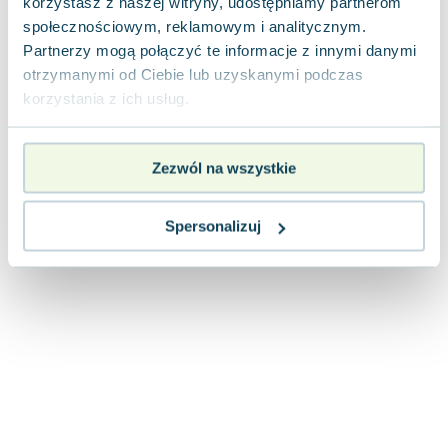
korzystasz z naszej witryny, udostępniamy partnerom
Joseph Murphy
społecznościowym, reklamowym i analitycznym.
Jan Sztaudynger
Partnerzy mogą połączyć te informacje z innymi danymi
Aleksander Puszkin
otrzymanymi od Ciebie lub uzyskanymi podczas
Oscar Wilde
korzystania z ich usług.
Małgorzata Ohme
Maddie Ziegler
Zezwól na wszystkie
Leszek Czarnecki
Joanna Racewicz
Maria Seweryn
Spersonalizuj
Janina Zającówna
Eric Helms
Anna Prus (oprac.)
Nela Mała Reporterka
Agnieszka Maciąg
Barbara Wrzesińska
Terry Pratchett
Virginia Woolf