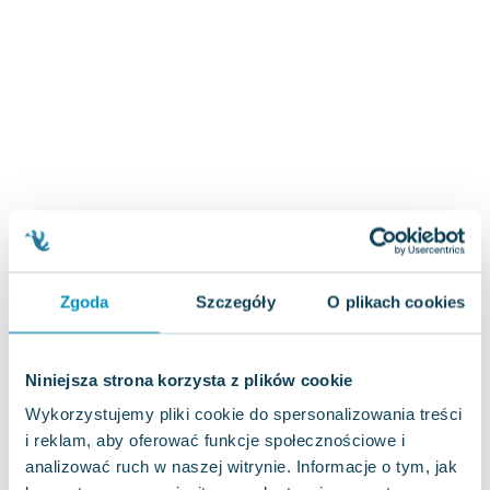
Zygmunt Freud
Agata Passent
Michel Moran
Maciej Orłoś
Jo Nesbo
Katarzyna Miller
Antoine de Saint Exupery
Lew Tołstoj
Mark Twain
Marcin Meller
Zgoda
Szczegóły
O plikach cookies
Paulina Młynarska
ks. Piotr Pawlukiewicz
Jarosław Sokołowski
Niniejsza strona korzysta z plików cookie
Piotr Latocha
Wykorzystujemy pliki cookie do spersonalizowania treści
Michael Scott
i reklam, aby oferować funkcje społecznościowe i
Piotr Semka
analizować ruch w naszej witrynie. Informacje o tym, jak
Jarosław Iwaszkiewicz