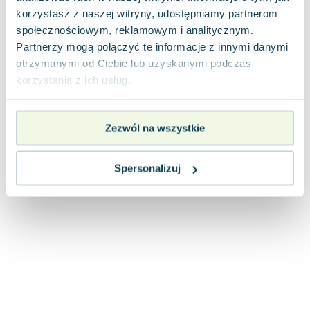
Joseph Murphy
korzystasz z naszej witryny, udostępniamy partnerom
Jan Sztaudynger
społecznościowym, reklamowym i analitycznym.
Aleksander Puszkin
Partnerzy mogą połączyć te informacje z innymi danymi
otrzymanymi od Ciebie lub uzyskanymi podczas
Oscar Wilde
korzystania z ich usług.
Małgorzata Ohme
Maddie Ziegler
Leszek Czarnecki
Zezwól na wszystkie
Joanna Racewicz
Maria Seweryn
Spersonalizuj
Janina Zającówna
Eric Helms
Anna Prus (oprac.)
Nela Mała Reporterka
Agnieszka Maciąg
Barbara Wrzesińska
Terry Pratchett
Virginia Woolf