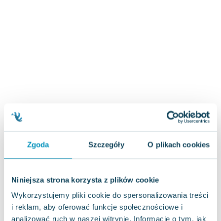
Zygmunt Freud
Agata Passent
Michel Moran
Maciej Orłoś
Jo Nesbo
Katarzyna Miller
Antoine de Saint Exupery
Lew Tołstoj
Mark Twain
Marcin Meller
Paulina Młynarska
Zgoda
Szczegóły
O plikach cookies
ks. Piotr Pawlukiewicz
Jarosław Sokołowski
Piotr Latocha
Niniejsza strona korzysta z plików cookie
Michael Scott
Wykorzystujemy pliki cookie do spersonalizowania treści
Piotr Semka
i reklam, aby oferować funkcje społecznościowe i
Jarosław Iwaszkiewicz
analizować ruch w naszej witrynie. Informacje o tym, jak