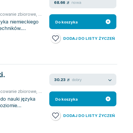
nowa
68.66
zł
cowanie zbiorowe
,
praca zbiorowa
,
Brigit Sekulski
,
Sekulski Birgit
yka niemieckiego
Do koszyka
techników.
DODAJ DO LISTY ŻYCZEŃ
i.
dobry
30.23
zł
acowanie zbiorowe
,
praca zbiorowa
,
Cezary Michał Serzysko
,
Brigit
do nauki języka
Do koszyka
poziomie
DODAJ DO LISTY ŻYCZEŃ