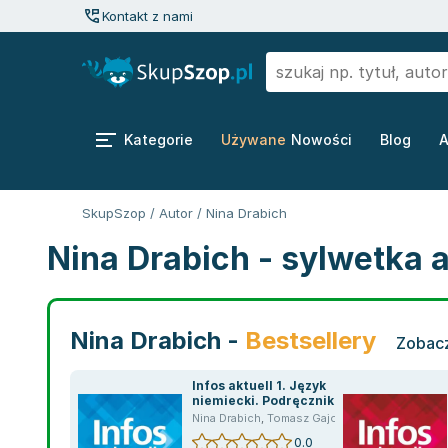
Kontakt z nami
Kategorie
Używane
Nowości
Blog
A
SkupSzop
/
Autor
/
Nina Drabich
Nina Drabich - sylwetka 
Nina Drabich -
Bestsellery
Zobacz
Infos aktuell 1. Język
niemiecki. Podręcznik +
kod (Interaktywny
Nina Drabich
,
Tomasz Gajownik
,
praca zbiorow
podręcznik)
0.0