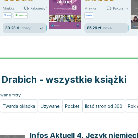
Miękka
Miękka
Pakujemy 10.08
Pakujemy 11.08
Nowa
Używana
Nowa
30.23 zł
85.26 zł
dobry
nowa
 Drabich - wszystkie książki
wane filtry
Twarda okładka
Używane
Pocket
Ilość stron od 300
Rok 
Infos Aktuell 4. Język niemieck