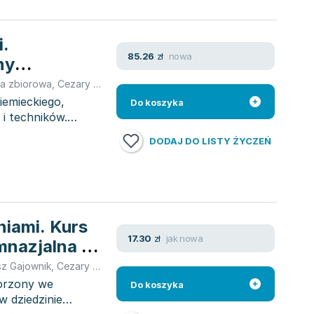
i.
nowa
85.26
zł
ny
a zbiorowa
,
Cezary Michał Serzysko
,
Brigit Sekulski
,
Serzysko Ceza
iemieckiego,
Do koszyka
 i techników.
DODAJ DO LISTY ŻYCZEŃ
niami. Kurs
jak nowa
17.30
zł
mnazjalna +
z Gajownik
,
Cezary Michał Serzysko
,
Brigit Sekulski
,
Serzysko Ceza
worzony we
Do koszyka
w dziedzinie