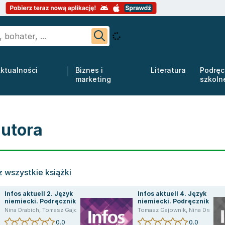
ktualności
Biznes i
Literatura
Podręc
marketing
szkoln
autora
 wszystkie książki
Infos aktuell 2. Język
Infos aktuell 4. Język
niemiecki. Podręcznik
niemiecki. Podręcznik +
kod (Interaktywny
a
,
Nina Drabich
Cezary Michał Serzysko
,
Tomasz Gajownik
,
Brigit Sekulski
,
opracowanie zbiorowe
,
Serzysko Cezary
Tomasz Gajownik
,
praca zbiorowa
,
Sekulski Birgit
,
Nina Drabich
,
Cezary
podręcznik)
0.0
0.0