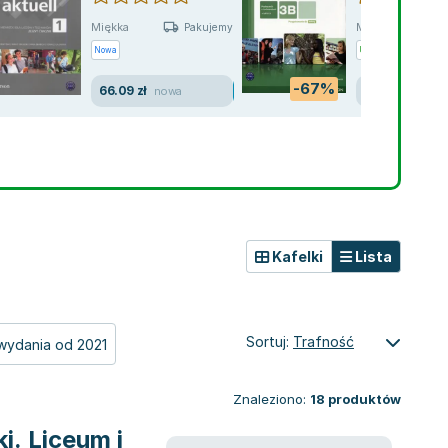
Miękka
Miękka
Pakujemy 11.08
Nowa
Używana
-67%
66.09 zł
21.30 zł
nowa
dobry
Kafelki
Lista
Sortuj:
Trafność
wydania od 2021
Znaleziono:
18
produktów
i. Liceum i