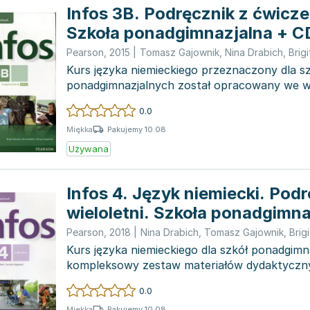
Infos 3B. Podręcznik z ćwicze
Szkoła ponadgimnazjalna + C
Pearson
,
2015
|
Tomasz Gajownik
,
Nina Drabich
,
Brigi
Kurs języka niemieckiego przeznaczony dla s
ponadgimnazjalnych został opracowany we w
nauczycielami i specjalistami...
0.0
Pakujemy 10.08
Miękka
Używana
Infos 4. Język niemiecki. Pod
wieloletni. Szkoła ponadgimna
Pearson
,
2018
|
Nina Drabich
,
Tomasz Gajownik
,
Brig
Kurs języka niemieckiego dla szkół ponadgimn
kompleksowy zestaw materiałów dydaktycz
we współpracy z...
0.0
Pakujemy 10.08
Miękka