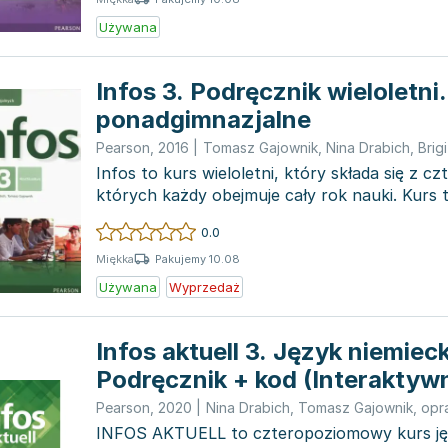
Używana
Infos 3. Podręcznik wieloletni
ponadgimnazjalne
Pearson
,
2016
|
Tomasz Gajownik
,
Nina Drabich
,
Brig
Infos to kurs wieloletni, który składa się z c
których każdy obejmuje cały rok nauki. Kurs
zar...
0.0
Pakujemy 10.08
Miękka
Używana
Wyprzedaż
Infos aktuell 3. Język niemieck
Podręcznik + kod (Interaktyw
podręcznik)
Pearson
,
2020
|
Nina Drabich
,
Tomasz Gajownik
,
opr
INFOS AKTUELL to czteropoziomowy kurs jęz