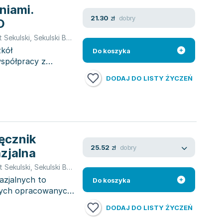
niami.
dobry
21.30
zł
D
t Sekulski
,
Sekulski Birgit
zkół
Do koszyka
spółpracy z
DODAJ DO LISTY ŻYCZEŃ
ręcznik
dobry
25.52
zł
zjalna
it Sekulski
,
Sekulski Birgit
azjalnych to
Do koszyka
nych opracowanych
DODAJ DO LISTY ŻYCZEŃ