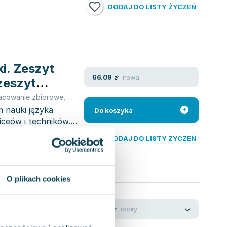
DODAJ DO LISTY ŻYCZEŃ
ki. Zeszyt
nowa
66.09
zł
zeszyt
acowanie zbiorowe
,
Brigit Sekulski
,
Sekulski Birgit
 nauki języka
Do koszyka
iceów i techników.
DODAJ DO LISTY ŻYCZEŃ
O plikach cookies
t ćwiczeń.
dobry
12.52
zł
alna