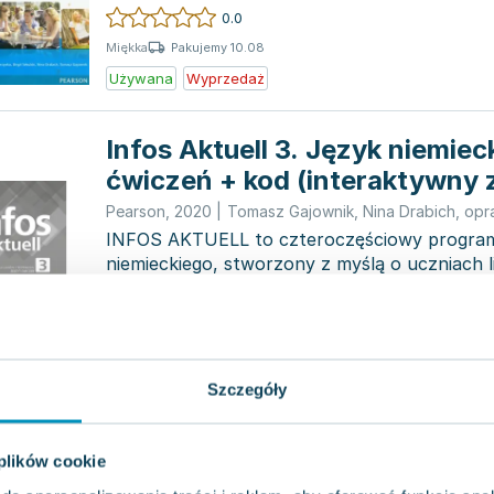
germanistyki, by sk...
0.0
Pakujemy 10.08
Miękka
Używana
Wyprzedaż
Infos Aktuell 3. Język niemiec
ćwiczeń + kod (interaktywny 
ćwiczeń)
Pearson
,
2020
|
Tomasz Gajownik
,
Nina Drabich
,
opr
INFOS AKTUELL to czteroczęściowy program
niemieckiego, stworzony z myślą o uczniach l
Kurs ten jest...
0.0
Pakujemy 11.08
Miękka
Nowa
Szczegóły
Infos. Język niemiecki. Zeszy
Klasa 1. Szkoła ponadgimnazj
 plików cookie