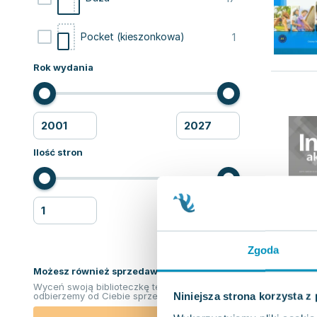
1
Pocket (kieszonkowa)
Rok wydania
Ilość stron
Zgoda
Możesz również sprzedawać ksiązki!
Wyceń swoją biblioteczkę teraz. Odkupimy i
Niniejsza strona korzysta z
odbierzemy od Ciebie sprzedane książki.