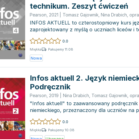
technikum. Zeszyt ćwiczeń
Pearson
,
2021
|
Tomasz Gajownik
,
Nina Drabich
,
opra
INFOS AKTUELL to czterostopniowy kurs jęz
zaprojektowany z myślą o uczniach liceów i 
Dedykowany jest za...
0.0
Pakujemy 11.08
Miękka
Nowa
Infos aktuell 2. Język niemieck
Podręcznik
Pearson
,
2019
|
Nina Drabich
,
Tomasz Gajownik
,
opr
"Infos aktuell" to zaawansowany podręcznik 
niemieckiego, przeznaczony dla uczniów na 
średniozaawansowanym...
0.0
Pakujemy 10.08
Miękka
Nowa
Używana