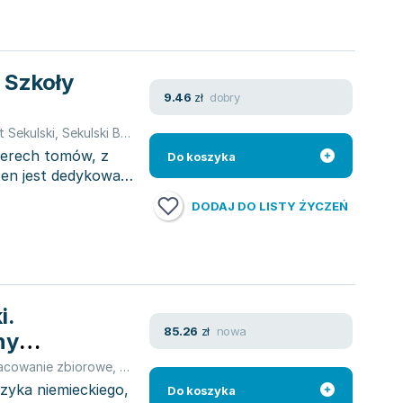
. Szkoły
dobry
9.46
zł
it Sekulski
,
Sekulski Birgit
zterech tomów, z
Do koszyka
 ten jest dedykowany
DODAJ DO LISTY ŻYCZEŃ
i.
nowa
85.26
zł
ny
acowanie zbiorowe
,
Brigit Sekulski
,
Sekulski Birgit
yka niemieckiego,
Do koszyka