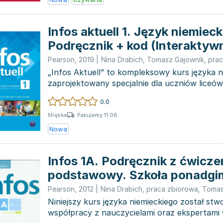
Infos aktuell 1. Język niemieck
Podręcznik + kod (Interaktyw
podręcznik)
Pearson
,
2019
|
Nina Drabich
,
Tomasz Gajownik
,
prac
„Infos Aktuell” to kompleksowy kurs języka n
zaprojektowany specjalnie dla uczniów liceów
Składający się...
0.0
Pakujemy 11.08
Miękka
Nowa
Infos 1A. Podręcznik z ćwicze
podstawowy. Szkoła ponadgi
CD
Pearson
,
2012
|
Nina Drabich
,
praca zbiorowa
,
Tomas
Niniejszy kurs języka niemieckiego został st
współpracy z nauczycielami oraz ekspertami 