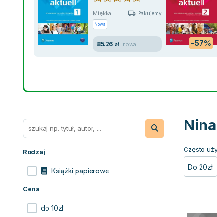
Miękka
Pakujemy 11.08
Nowa
-57%
85.26 zł
nowa
Nina
Często uży
Rodzaj
Do 20zł
Książki papierowe
Cena
do 10zł