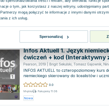
do spersonalizowania treści i reklam, aby oferować funkcje sp
Pearson
,
2015
|
Nina Drabich
,
Tomasz Gajownik
,
prac
ormacje o tym, jak korzystasz z naszej witryny, udostępniamy p
Infos to wieloletni kurs języka niemieckiego sk
czterech rocznych tomów, który został zapr
Partnerzy mogą połączyć te informacje z innymi danymi otrzym
o uczni...
nia z ich usług.
0.0
Pakujemy 10.08
Miękka
Używana
Wyprzedaż
Spersonalizuj
Z
Infos Aktuell 1. Język niemiec
ćwiczeń + kod (Interaktywny 
ćwiczeń)
Pearson
,
2019
|
Brigit Sekulski
,
Tomasz Gajownik
,
Nin
INFOS AKTUELL to czteropoziomowy kurs do
niemieckiego skierowany do licealistów i ucz
którzy chcą zaró...
0.0
Pakujemy 11.08
Miękka
Nowa