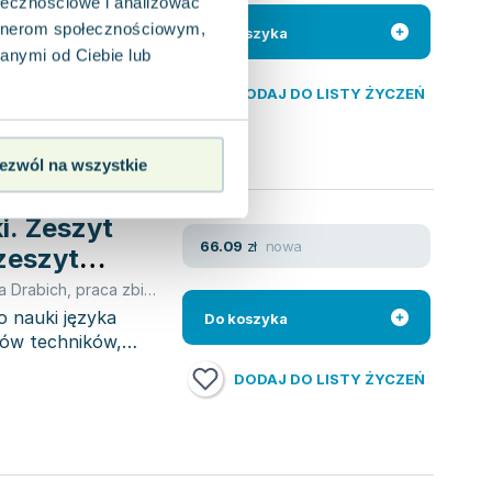
ołecznościowe i analizować
a zbiorowa
,
Cezary Michał Serzysko
,
Brigit Sekulski
,
Serzysko Ceza
artnerom społecznościowym,
ładający się z
Do koszyka
ojektowany z myślą
anymi od Ciebie lub
DODAJ DO LISTY ŻYCZEŃ
ezwól na wszystkie
ki. Zeszyt
nowa
66.09
zł
zeszyt
a Drabich
,
praca zbiorowa
,
Cezary Michał Serzysko
,
Sekulski Birgit
,
 nauki języka
Do koszyka
niów techników,
DODAJ DO LISTY ŻYCZEŃ