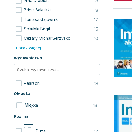
18
Nina Drabich
18
Brigit Sekulski
17
Tomasz Gajownik
15
Sekulski Birgit
10
Cezary Michał Serzysko
Pokaż więcej
Wydawnictwo
18
Pearson
Okładka
18
Miękka
Rozmiar
17
Duża