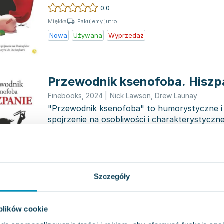
cechy różnych narodów. W...
0.0
Pakujemy jutro
Miękka
Nowa
Używana
Wyprzedaż
Przewodnik ksenofoba. Hiszp
Finebooks
,
2024
|
Nick Lawson
,
Drew Launay
"Przewodnik ksenofoba" to humorystyczne i
spojrzenie na osobliwości i charakterystycz
narodów. W...
0.0
Pakujemy 10.08
Miękka
Nowa
Szczegóły
Przewodnik ksenofoba. Hiszp
 plików cookie