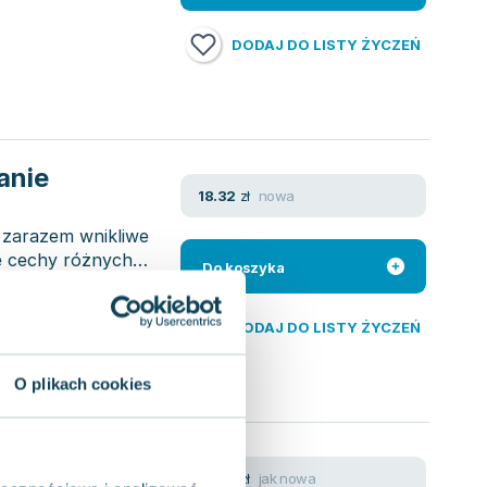
DODAJ DO LISTY ŻYCZEŃ
anie
nowa
18.32
zł
 zarazem wnikliwe
ne cechy różnych
Do koszyka
DODAJ DO LISTY ŻYCZEŃ
O plikach cookies
anie
jak nowa
18.36
zł