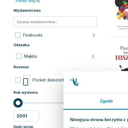
Pokaż więcej
Wydawnictwo
5
Finebooks
Okładka
5
Miękka
Rozmiar
5
Pocket (kieszonkowa)
Rok wydania
Zgoda
Niniejsza strona korzysta z
Ilość stron