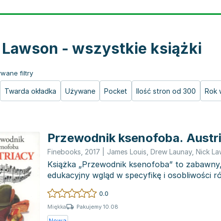
 Lawson - wszystkie książki
wane filtry
Twarda okładka
Używane
Pocket
Ilość stron od 300
Rok 
Przewodnik ksenofoba. Austr
Finebooks
,
2017
|
James Louis
,
Drew Launay
,
Nick L
Książka „Przewodnik ksenofoba” to zabawny,
edukacyjny wgląd w specyfikę i osobliwości 
tym wydani...
0.0
Pakujemy 10.08
Miękka
Nowa