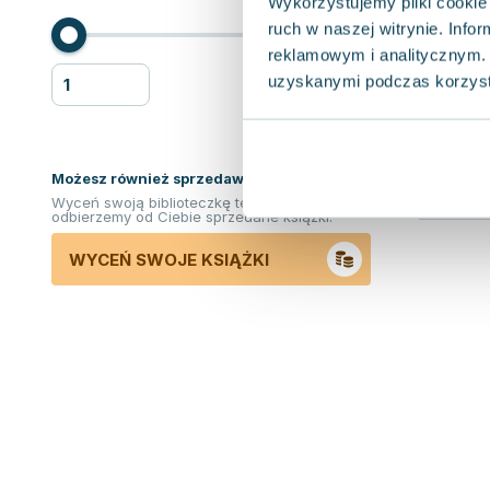
Wykorzystujemy pliki cookie 
ruch w naszej witrynie. Inf
reklamowym i analitycznym. 
uzyskanymi podczas korzysta
Możesz również sprzedawać ksiązki!
Wyceń swoją biblioteczkę teraz. Odkupimy i
odbierzemy od Ciebie sprzedane książki.
WYCEŃ SWOJE KSIĄŻKI