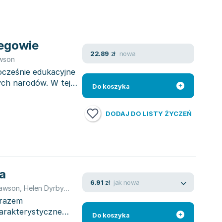
egowie
nowa
22.89
zł
awson
ocześnie edukacyjne
ych narodów. W tej
Do koszyka
DODAJ DO LISTY ŻYCZEŃ
a
jak nowa
6.91
zł
Lawson
,
Helen Dyrbye
,
Thomas Golzen
arazem
arakterystyczne
Do koszyka