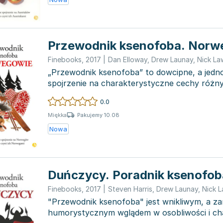
Przewodnik ksenofoba. Norw
Finebooks
,
2017
|
Dan Elloway
,
Drew Launay
,
Nick L
„Przewodnik ksenofoba” to dowcipne, a jedn
spojrzenie na charakterystyczne cechy różn
części...
0.0
Pakujemy 10.08
Miękka
Nowa
Duńczycy. Poradnik ksenofob
Finebooks
,
2017
|
Steven Harris
,
Drew Launay
,
Nick 
"Przewodnik ksenofoba" jest wnikliwym, a z
humorystycznym wglądem w osobliwości i ch