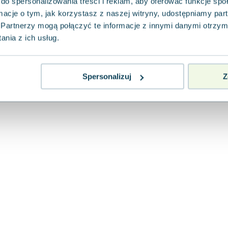
do spersonalizowania treści i reklam, aby oferować funkcje sp
Finebooks
,
2024
|
Nick Lawson
,
Drew Launay
ormacje o tym, jak korzystasz z naszej witryny, udostępniamy p
"Przewodnik ksenofoba" to humorystyczne, 
pouczające studium, które przybliża specyfikę
Partnerzy mogą połączyć te informacje z innymi danymi otrzym
różnych narodów....
nia z ich usług.
0.0
Pakujemy jutro
Miękka
Używana
Wyprzedaż
Spersonalizuj
Z