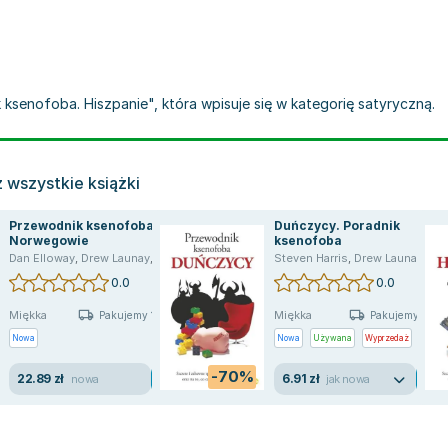
 ksenofoba. Hiszpanie", która wpisuje się w kategorię satyryczną.
 wszystkie książki
Przewodnik ksenofoba.
Duńczycy. Poradnik
Norwegowie
ksenofoba
a zbiorowa
Dan Elloway
,
Drew Launay
,
Nick Lawson
Steven Harris
,
Drew Launay
,
Ni
0.0
0.0
Miękka
Miękka
Pakujemy 10.08
Pakujemy jutro
Nowa
Nowa
Używana
Wyprzedaż
-70%
22.89 zł
6.91 zł
nowa
jak nowa