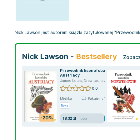
Nick Lawson jest autorem książki zatytułowanej "Przewodnik
Nick Lawson -
Bestsellery
Zobacz
Przewodnik ksenofoba.
Austriacy
James Louis
,
Drew Launay
,
Nick Lawson
,
prac
0.0
Miękka
Pakujemy 10.08
Nowa
-20%
18.32 zł
nowa