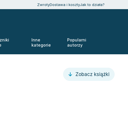
Zwroty
Dostawa i koszty
Jak to działa?
zniki
Inne
Popularni
e
kategorie
autorzy
Zobacz książki