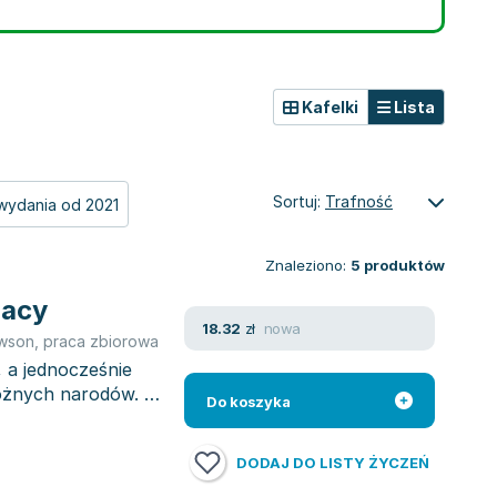
Kafelki
Lista
Sortuj:
Trafność
wydania od 2021
Znaleziono:
5
produktów
iacy
nowa
18.32
zł
awson
,
praca zbiorowa
 a jednocześnie
różnych narodów. W
Do koszyka
DODAJ DO LISTY ŻYCZEŃ