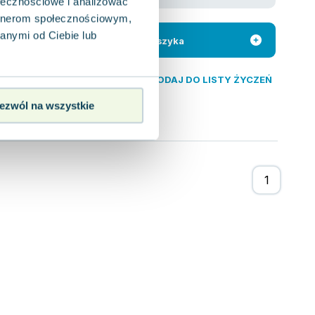
ołecznościowe i analizować
artnerom społecznościowym,
ale zarazem
 i niezwykłości
anymi od Ciebie lub
Do koszyka
DODAJ DO LISTY ŻYCZEŃ
ezwól na wszystkie