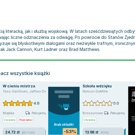
ą literacką, jak i służbą wojskową. W latach sześćdziesiątych odby
wając liczne odznaczenia za odwagę. Po powrocie do Stanów Zjed
yzuje się błyskotliwymi dialogami oraz niezwykle trafnym, ironiczny
 jak Jack Cannon, Kurt Ladner oraz Brad Matthews.
acz wszystkie książki
W cieniu mistrza
Szkoła wdzięku
zo Carcaterra
Tess Gerritsen
,
Michael Connelly
,
Jeffery Deaver
,
,
John Connolly
Nelson DeMille
,
,
Thomas H. Cook
Michael Connelly
Nelson DeMille
,
Nelson DeMille
,
Edgar Allan P
4.8
0.0
Miękka
Broszurowa
Pakujemy jutro
Pakujemy jutro
Używana
Wyprzedaż
Używana
-53%
24.72 zł
13.98 zł
jak nowa
dobry