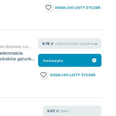
DODAJ DO LISTY ŻYCZEŃ
widoczne ślady używania
6.76
zł
ie zbiorowe
,
Lorenzo Carcaterra
,
Michael Connelly
,
John Connolly
,
iedemnaście
łośników gatunku.
Do koszyka
DODAJ DO LISTY ŻYCZEŃ
dobry
5.07
zł