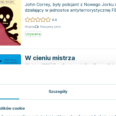
John Correy, były policjant z Nowego Jorku i
działający w jednostce antyterrorystycznej F
relaks...
0.0
Pakujemy jutro
Miękka
Używana
W cieniu mistrza
Albatros
,
2012
|
Tess Gerritsen
,
Jeffery Deaver
,
Nels
Edgar Allan Poe to postać, której nie trzeba
przedstawiać. Jego ponadczasowe opowiadan
literatury grozy na stał...
4.8
Szczegóły
Pakujemy jutro
Miękka
Używana
Wyprzedaż
 plików cookie