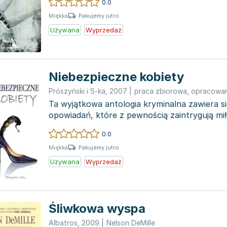
0.0
Pakujemy jutro
Miękka
Używana
Wyprzedaż
Niebezpieczne kobiety
Prószyński i S-ka
,
2007
|
praca zbiorowa
,
opracowan
Ta wyjątkowa antologia kryminalna zawiera s
opowiadań, które z pewnością zaintrygują mi
Uważana za jed...
0.0
Pakujemy jutro
Miękka
Używana
Wyprzedaż
Śliwkowa wyspa
Albatros
,
2009
|
Nelson DeMille