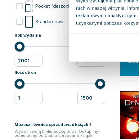
Wykorzystujemy pliki cookie 
7
Pocket (kieszonkowa)
ruch w naszej witrynie. Inf
reklamowym i analitycznym. 
7
Standardowa
uzyskanymi podczas korzysta
Rok wydania
Ilość stron
Możesz również sprzedawać ksiązki!
Wyceń swoją biblioteczkę teraz. Odkupimy i
odbierzemy od Ciebie sprzedane książki.