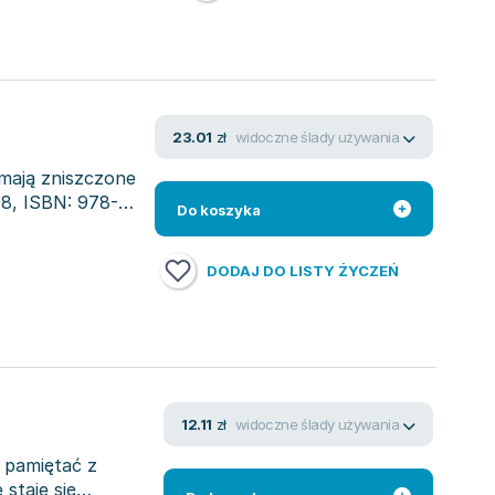
widoczne ślady używania
23.01
zł
mają zniszczone
8, ISBN: 978-
Do koszyka
DODAJ DO LISTY ŻYCZEŃ
widoczne ślady używania
12.11
zł
 pamiętać z
staje się