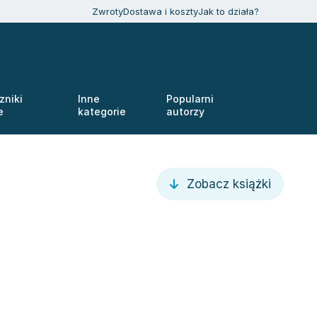
Zwroty
Dostawa i koszty
Jak to działa?
zniki
Inne
Popularni
e
kategorie
autorzy
Zobacz książki