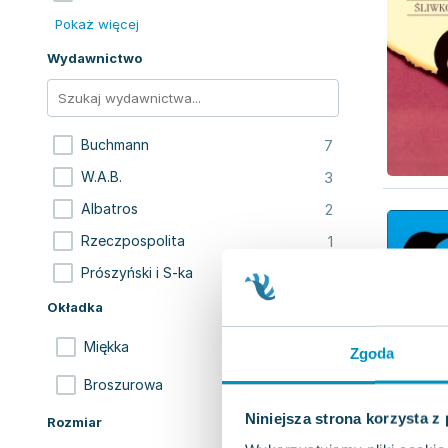
Pokaż więcej
Wydawnictwo
7
Buchmann
3
W.A.B.
2
Albatros
1
Rzeczpospolita
1
Prószyński i S-ka
Okładka
13
Miękka
Zgoda
1
Broszurowa
Niniejsza strona korzysta z
Rozmiar