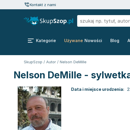
Kontakt z nami
Kategorie
Używane
Nowości
Blog
A
SkupSzop
/
Autor
/
Nelson DeMille
Nelson DeMille - sylwetk
Data i miejsce urodzenia:
2