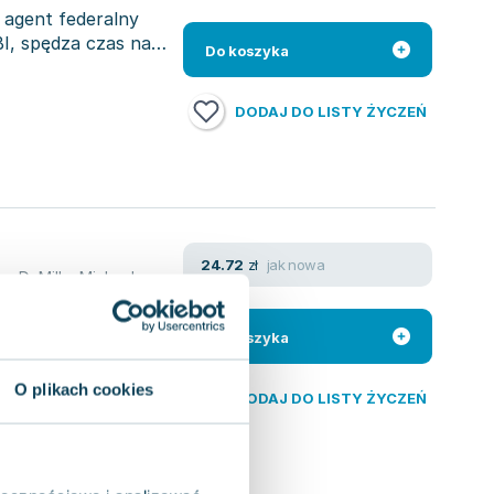
 agent federalny
BI, spędza czas na
Do koszyka
DODAJ DO LISTY ŻYCZEŃ
jak nowa
24.72
zł
on DeMille
,
Michael Connelly
,
Edgar Allan Poe
,
Lawrence Block
,
Jan 
 nikomu
ia z gatunku
Do koszyka
O plikach cookies
DODAJ DO LISTY ŻYCZEŃ