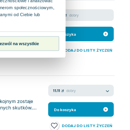
ołecznościowe i analizować
artnerom społecznościowym,
anymi od Ciebie lub
dobry
13.98
zł
Do koszyka
ezwól na wszystkie
DODAJ DO LISTY ŻYCZEŃ
dobry
11.11
zł
kojnym zostaje
cznych skutków.
Do koszyka
DODAJ DO LISTY ŻYCZEŃ