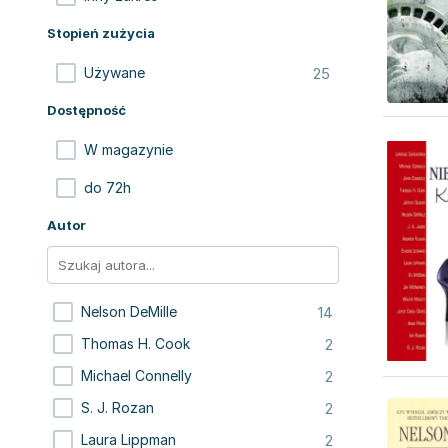
Stopień zużycia
25
Używane
Dostępność
W magazynie
do 72h
Autor
14
Nelson DeMille
2
Thomas H. Cook
2
Michael Connelly
2
S. J. Rozan
2
Laura Lippman