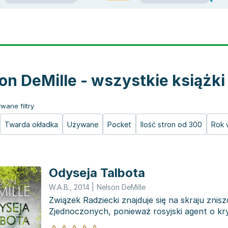
on DeMille - wszystkie książki
wane filtry
Twarda okładka
Używane
Pocket
Ilość stron od 300
Rok 
Odyseja Talbota
W.A.B.
,
2014
|
Nelson DeMille
Związek Radziecki znajduje się na skraju zni
Zjednoczonych, ponieważ rosyjski agent o kr
działa w C...