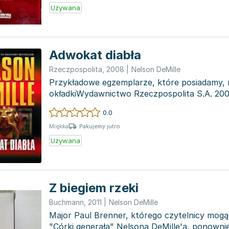
Używana
Adwokat diabła
Rzeczpospolita
,
2008
|
Nelson DeMille
Przykładowe egzemplarze, które posiadamy, 
okładkiWydawnictwo Rzeczpospolita S.A. 200
83-61565-44-4, fo...
0.0
Pakujemy jutro
Miękka
Używana
Z biegiem rzeki
Buchmann
,
2011
|
Nelson DeMille
Major Paul Brenner, którego czytelnicy mogą
"Córki generała" Nelsona DeMille'a, ponownie 