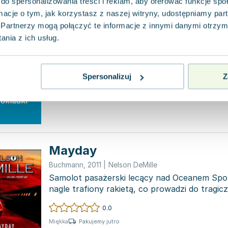
do spersonalizowania treści i reklam, aby oferować funkcje sp
ormacje o tym, jak korzystasz z naszej witryny, udostępniamy p
Szkoła wdzięku
Partnerzy mogą połączyć te informacje z innymi danymi otrzym
Buchmann
,
2010
|
Nelson DeMille
nia z ich usług.
0.0
Pakujemy jutro
Broszurowa
Spersonalizuj
Z
Używana
Mayday
Buchmann
,
2011
|
Nelson DeMille
Samolot pasażerski lecący nad Oceanem Spo
nagle trafiony rakietą, co prowadzi do tragi
Większość osób...
0.0
Pakujemy jutro
Miękka