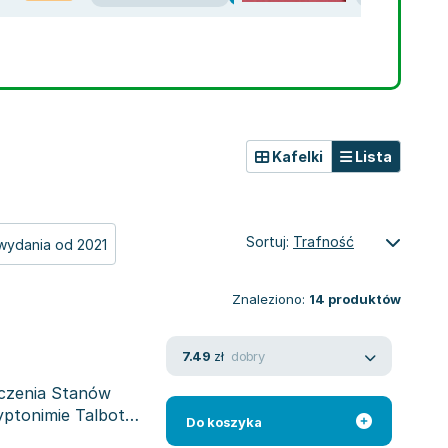
Kafelki
Lista
Sortuj:
Trafność
wydania od 2021
Znaleziono:
14
produktów
dobry
7.49
zł
szczenia Stanów
yptonimie Talbot
Do koszyka