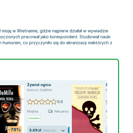
ł misję w Wietnamie, gdzie najpierw działał w wywiadzie
noczonych pracował jako korespondent. Studiował nauki
m humorem, co przyczyniło się do ekranizacji niektórych z
Żywioł ognia
Śliwkowa wys
oe
,
Jeffery Deaver
,
Lawrence Block
,
J.A. Jance
Nelson DeMille
,
Jan Burke
,
Andrew Klavan
,
Thomas H. Cook
,
Elmore Leonard
,
Sue Grafton
,
Laura Lippman
,
Steve Hamilton
Nelson DeMille
,
Salva
,
Ed
0.0
Miękka
Miękka
Pakujemy jutro
Używana
Używana
-78%
5.49 zł
5.07 zł
widoczne ślady używania
dobry