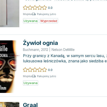
głównym bohaterem w...
0.0
Pakujemy jutro
Miękka
Używana
Wyprzedaż
Żywioł ognia
Buchmann
,
2012
|
Nelson DeMille
Przy granicy z Kanadą, w samym sercu lasu, z
luksusowa leśniczówka, znana jako siedziba
klubu amerykański...
0.0
Pakujemy jutro
Miękka
Używana
Graal