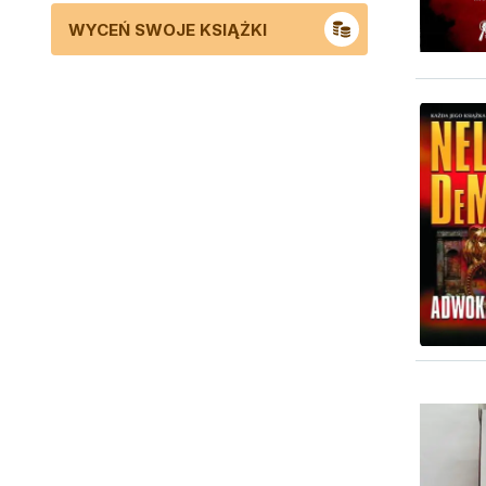
WYCEŃ SWOJE KSIĄŻKI