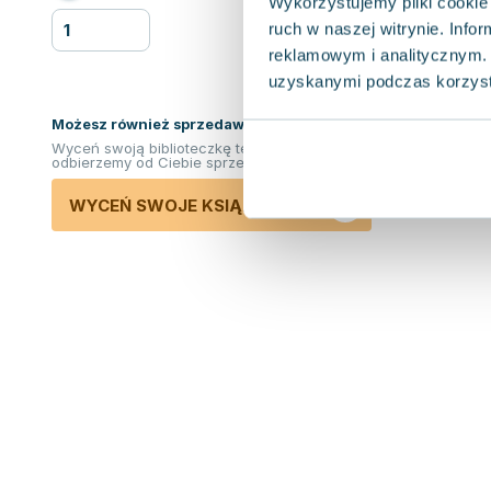
Wykorzystujemy pliki cookie 
ruch w naszej witrynie. Inf
reklamowym i analitycznym. 
uzyskanymi podczas korzysta
Możesz również sprzedawać ksiązki!
Wyceń swoją biblioteczkę teraz. Odkupimy i
odbierzemy od Ciebie sprzedane książki.
WYCEŃ SWOJE KSIĄŻKI