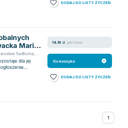
DODAJ DO LISTY ŻYCZEŃ
lobalnych
jak nowa
14.19
zł
wacka Maria,
osław,
Jarosław Sadłocha
,
Marcin Różycki
,
Elżbieta Stadtmuller
,
Maria Gło
ostaje dla jej
Do koszyka
ogłoszenie
DODAJ DO LISTY ŻYCZEŃ