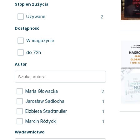
Stopień zużycia
2
Używane
Dostępność
W magazynie
do 72h
Autor
2
Maria Głowacka
1
Jarosław Sadłocha
1
Elżbieta Stadtmuller
1
Marcin Różycki
Wydawnictwo