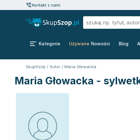
Kontakt z nami
Kategorie
Używane
Nowości
Blog
A
SkupSzop
/
Autor
/
Maria Głowacka
Maria Głowacka - sylwet