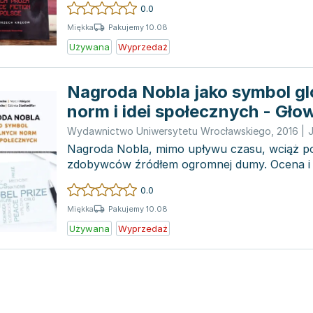
0.0
Pakujemy 10.08
Miękka
Używana
Wyprzedaż
Nagroda Nobla jako symbol g
norm i idei społecznych - Gło
Różycki Marcin, Sadłocha Jar
Wydawnictwo Uniwersytetu Wrocławskiego
,
2016
|
Stadtmüller Elżbieta
Nagroda Nobla, mimo upływu czasu, wciąż poz
zdobywców źródłem ogromnej dumy. Ocena i 
werdyktu często łącz...
0.0
Pakujemy 10.08
Miękka
Używana
Wyprzedaż