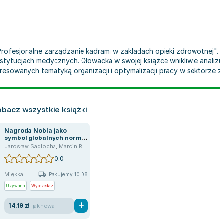
rofesjonalne zarządzanie kadrami w zakładach opieki zdrowotnej". P
stytucjach medycznych. Głowacka w swojej książce wnikliwie anal
eresowanych tematyką organizacji i optymalizacji pracy w sektorze
obacz wszystkie książki
Nagroda Nobla jako
symbol globalnych norm i
idei społecznych -
Jarosław Sadłocha
,
Marcin Różycki
,
Elżbieta Stadtmuller
,
Maria Głowacka
Głowacka Maria, Różycki
0.0
Marcin, Sadłocha
Jarosław, Stadtmüller
Miękka
Elżbieta
Pakujemy 10.08
Używana
Wyprzedaż
14.19 zł
jak nowa