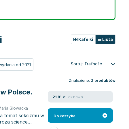
i
Kafelki
Lista
Sortuj:
Trafność
wydania od 2021
Znaleziono:
2
produktów
 w Polsce.
jak nowa
21.91
zł
Maria Głowacka
za temat seksizmu w
Do koszyka
proza science