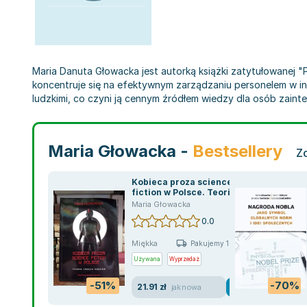
Maria Danuta Głowacka jest autorką książki zatytułowanej "P
koncentruje się na efektywnym zarządzaniu personelem w in
ludzkimi, co czyni ją cennym źródłem wiedzy dla osób zaint
Maria Głowacka -
Bestsellery
Z
Kobieca proza science
fiction w Polsce. Teoria
trzech kręgów
Maria Głowacka
0.0
Miękka
Pakujemy 10.08
Używana
Wyprzedaż
-51%
-70%
21.91 zł
jak nowa