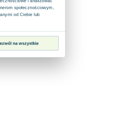
ołecznościowe i analizować
artnerom społecznościowym,
anymi od Ciebie lub
ezwól na wszystkie