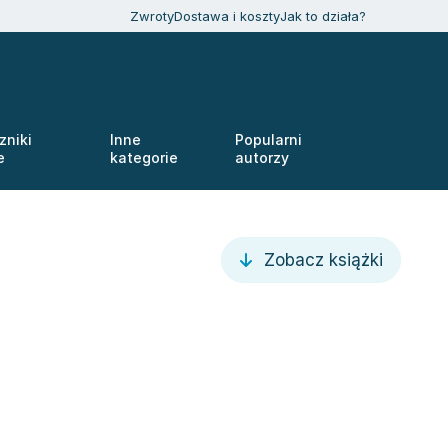
Zwroty
Dostawa i koszty
Jak to działa?
zniki
Inne
Popularni
e
kategorie
autorzy
Zobacz książki