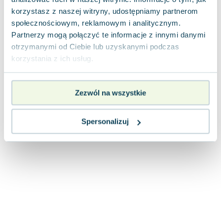
Joseph Murphy
korzystasz z naszej witryny, udostępniamy partnerom
Jan Sztaudynger
społecznościowym, reklamowym i analitycznym.
Aleksander Puszkin
Partnerzy mogą połączyć te informacje z innymi danymi
Oscar Wilde
otrzymanymi od Ciebie lub uzyskanymi podczas
korzystania z ich usług.
Małgorzata Ohme
Maddie Ziegler
Leszek Czarnecki
Zezwól na wszystkie
Joanna Racewicz
Maria Seweryn
Spersonalizuj
Janina Zającówna
Eric Helms
Anna Prus (oprac.)
Nela Mała Reporterka
Agnieszka Maciąg
Barbara Wrzesińska
Terry Pratchett
Virginia Woolf