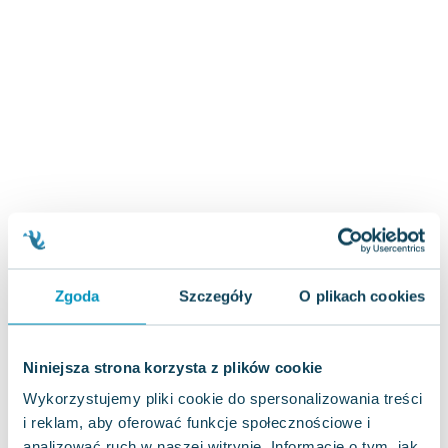
Zygmunt Freud
Agata Passent
Michel Moran
Maciej Orłoś
Jo Nesbo
Katarzyna Miller
Antoine de Saint Exupery
Lew Tołstoj
Mark Twain
Marcin Meller
Paulina Młynarska
Zgoda
Szczegóły
O plikach cookies
ks. Piotr Pawlukiewicz
Jarosław Sokołowski
Piotr Latocha
Niniejsza strona korzysta z plików cookie
Michael Scott
Wykorzystujemy pliki cookie do spersonalizowania treści
Piotr Semka
i reklam, aby oferować funkcje społecznościowe i
Jarosław Iwaszkiewicz
analizować ruch w naszej witrynie. Informacje o tym, jak