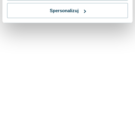
Lorraine Warren
Ajahn Brahm
Spersonalizuj
Lucinda Riley
Jacek Walkiewicz