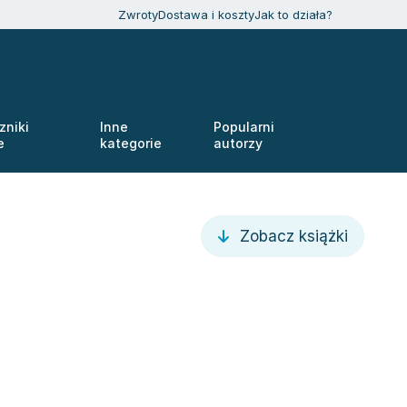
Zwroty
Dostawa i koszty
Jak to działa?
zniki
Inne
Popularni
e
kategorie
autorzy
Zobacz książki