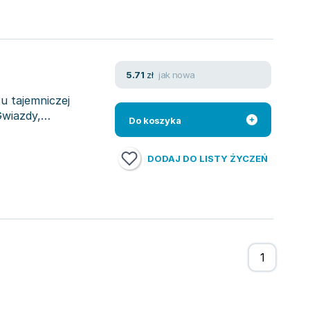
jak nowa
5.71
zł
u tajemniczej
Gwiazdy,
Do koszyka
DODAJ DO LISTY ŻYCZEŃ