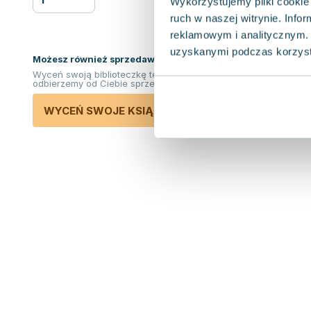
Wykorzystujemy pliki cookie 
ruch w naszej witrynie. Inf
reklamowym i analitycznym. 
uzyskanymi podczas korzysta
Możesz również sprzedawać ksiązki!
Wyceń swoją biblioteczkę teraz. Odkupimy i
odbierzemy od Ciebie sprzedane książki.
WYCEŃ SWOJE KSIĄŻKI