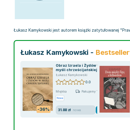
Łukasz Kamykowski jest autorem książki zatytułowanej "Prawd
Łukasz Kamykowski -
Bestselle
Obraz Izraela i Żydów w
myśli chrześcijańskiej
Łukasz Kamykowski
0.0
Miękka
Pakujemy 11.08
Nowa
-36%
31.88 zł
nowa