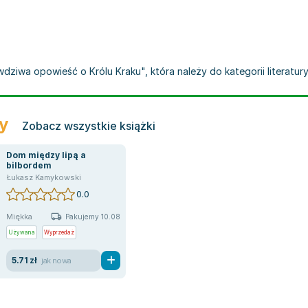
ziwa opowieść o Królu Kraku", która należy do kategorii literatury 
ry
Zobacz wszystkie książki
Dom między lipą a
bilbordem
Łukasz Kamykowski
0.0
Miękka
Pakujemy 10.08
Używana
Wyprzedaż
5.71 zł
jak nowa