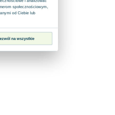
ołecznościowe i analizować
artnerom społecznościowym,
anymi od Ciebie lub
ezwól na wszystkie