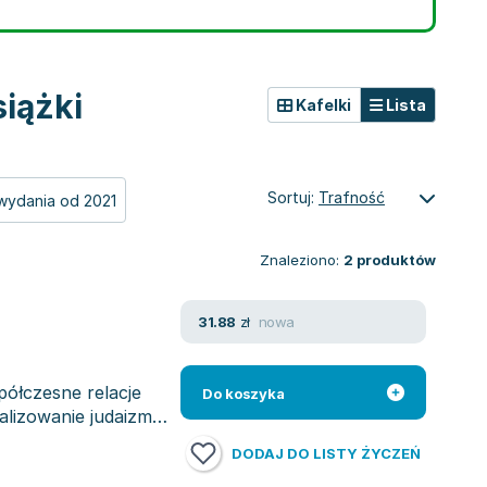
iążki
Kafelki
Lista
Sortuj:
Trafność
wydania od 2021
Znaleziono:
2
produktów
nowa
31.88
zł
ółczesne relacje
Do koszyka
alizowanie judaizmu
DODAJ DO LISTY ŻYCZEŃ