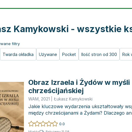
sz Kamykowski - wszystkie ks
wane filtry
Twarda okładka
Używane
Pocket
Ilość stron od 300
Rok 
Obraz Izraela i Żydów w myśli
chrześcijańskiej
WAM
,
2021
|
Łukasz Kamykowski
Jakie kluczowe wydarzenia ukształtowały wsp
między chrześcijanami a Żydami? Dlaczego an
i chrze...
0.0
Pakujemy 11.08
Miękka