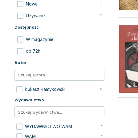
1
Nowa
1
Używane
Dostępność
W magazynie
do 72h
Autor
2
Łukasz Kamykowski
Wydawnictwo
1
WYDAWNICTWO WAM
1
WAM