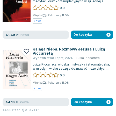
medytacji oraz kontemplacyjnych wizji jednej z
Zygmunt Freud
wybitnych mistyczek współczesności....
0.0
Agata Passent
Miękka
Pakujemy 11.08
Michel Moran
Nowa
Maciej Orłoś
Jo Nesbo
nowa
41.49
zł
Do koszyka
Katarzyna Miller
Antoine de Saint Exupery
Księga Nieba. Rozmowy Jezusa z Luizą
Lew Tołstoj
Piccarretą
Wydawnictwo Esprit
,
2024
|
Luisa Piccarreta
Mark Twain
Luiza Piccarreta, włoska mistyczka i stygmatyczka,
Marcin Meller
w młodym wieku zaczęła doznawać niezwykłych
Paulina Młynarska
wizji, które w znaczący sposób wpły...
0.0
ks. Piotr Pawlukiewicz
Miękka
Pakujemy 11.08
Jarosław Sokołowski
Nowa
Piotr Latocha
Michael Scott
nowa
44.19
zł
Do koszyka
Piotr Semka
44.90
zł
taniej o
0.71
zł
Jarosław Iwaszkiewicz