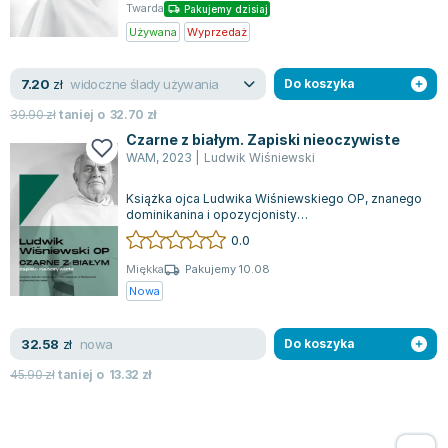
Twarda
Pakujemy dzisiaj
Zygmunt Freud
Używana
Wyprzedaż
Agata Passent
Michel Moran
widoczne ślady używania
7.20
zł
Do koszyka
Maciej Orłoś
39.90
zł
taniej o
32.70
zł
Jo Nesbo
Czarne z białym. Zapiski nieoczywiste
Katarzyna Miller
WAM
,
2023
|
Ludwik Wiśniewski
Antoine de Saint Exupery
Książka ojca Ludwika Wiśniewskiego OP, znanego
Lew Tołstoj
dominikanina i opozycjonisty
Mark Twain
antykomunistycznego, to fascynujący zbiór
0.0
refleksji, k...
Marcin Meller
Miękka
Pakujemy 10.08
Paulina Młynarska
Nowa
ks. Piotr Pawlukiewicz
Jarosław Sokołowski
nowa
32.58
zł
Do koszyka
Piotr Latocha
45.90
zł
taniej o
13.32
zł
Michael Scott
Piotr Semka
Jarosław Iwaszkiewicz