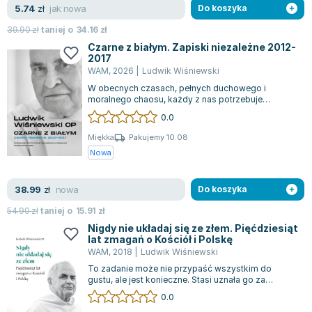
Książki: Psychologia, motywacja
Nauki historyczne - książki
Dan Brown
jak nowa
5.74
zł
Do koszyka
Książki o naukach politycznych dla studentów
Bolesław Prus
39.90
zł
taniej o
34.16
zł
Książki do nauk przyrodniczych dla studentów
Clive Cussler
Czarne z białym. Zapiski niezależne 2012-
Książki do nauk społecznych dla studentów
Wanda Chotomska
2017
WAM
,
2026
|
Ludwik Wiśniewski
Książki do nauk ścisłych dla studentów
Józef Ignacy Kraszewski
W obecnych czasach, pełnych duchowego i
Prawo - książki dla studentów
Clive Staples Lewis
moralnego chaosu, każdy z nas potrzebuje
Technologia żywności - książki
Martyna Wojciechowska
stabilnego oparcia w życiu. Cenne wskazówki w
0.0
tej...
Zarządzanie i marketing - książki
Melissa De la Cruz
Miękka
Pakujemy 10.08
Nauka języków obcych - książki
Blanka Lipińska
Nowa
Podręczniki dla nauczycieli - metodyka
Jaś Kapela
Repetytoria, testy i materiały pomocnicze
Agatha Christie
nowa
38.99
zł
Do koszyka
Witold Gadowski
54.90
zł
taniej o
15.91
zł
Jan Pietrzak
Nigdy nie układaj się ze złem. Pięćdziesiąt
Marcin Kowalczyk
lat zmagań o Kościół i Polskę
WAM
,
2018
|
Ludwik Wiśniewski
Piotr Zychowicz
To zadanie może nie przypaść wszystkim do
Joanna Jabłczyńska
gustu, ale jest konieczne. Stasi uznała go za
Piotr Kościelny
jednego z sześćdziesięciu najbardziej nieb...
0.0
Jan Piński