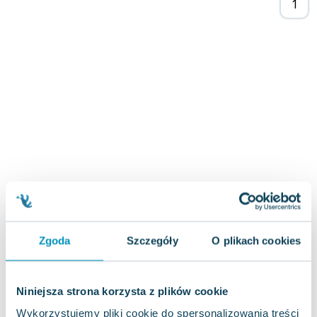
Joseph Murphy
Jan Sztaudynger
Aleksander Puszkin
Oscar Wilde
Małgorzata Ohme
Maddie Ziegler
Leszek Czarnecki
Joanna Racewicz
Maria Seweryn
Janina Zającówna
Eric Helms
Anna Prus (oprac.)
Nela Mała Reporterka
Zgoda
Szczegóły
O plikach cookies
Agnieszka Maciąg
Barbara Wrzesińska
Terry Pratchett
Niniejsza strona korzysta z plików cookie
Virginia Woolf
Wykorzystujemy pliki cookie do spersonalizowania treści