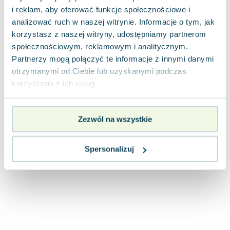
Lorraine Warren
i reklam, aby oferować funkcje społecznościowe i
Ajahn Brahm
analizować ruch w naszej witrynie. Informacje o tym, jak
Lucinda Riley
korzystasz z naszej witryny, udostępniamy partnerom
Jacek Walkiewicz
społecznościowym, reklamowym i analitycznym.
Partnerzy mogą połączyć te informacje z innymi danymi
otrzymanymi od Ciebie lub uzyskanymi podczas
korzystania z ich usług.
Zezwól na wszystkie
Spersonalizuj