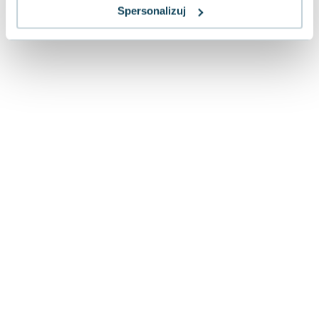
Lorraine Warren
Spersonalizuj
Ajahn Brahm
Lucinda Riley
Jacek Walkiewicz