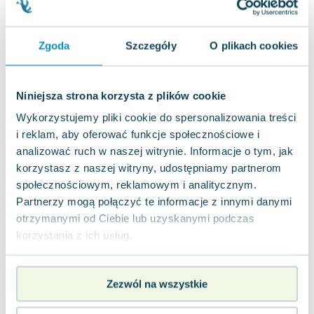
Joseph Murphy
Jan Sztaudynger
Zgoda
Szczegóły
O plikach cookies
Aleksander Puszkin
Oscar Wilde
Małgorzata Ohme
Niniejsza strona korzysta z plików cookie
Maddie Ziegler
Wykorzystujemy pliki cookie do spersonalizowania treści
Leszek Czarnecki
i reklam, aby oferować funkcje społecznościowe i
Joanna Racewicz
analizować ruch w naszej witrynie. Informacje o tym, jak
Maria Seweryn
korzystasz z naszej witryny, udostępniamy partnerom
Janina Zającówna
społecznościowym, reklamowym i analitycznym.
Eric Helms
Partnerzy mogą połączyć te informacje z innymi danymi
Anna Prus (oprac.)
otrzymanymi od Ciebie lub uzyskanymi podczas
Nela Mała Reporterka
korzystania z ich usług.
Agnieszka Maciąg
Barbara Wrzesińska
Terry Pratchett
Zezwól na wszystkie
Virginia Woolf