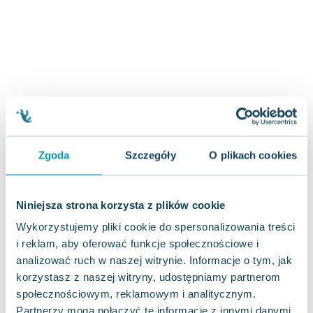
Zygmunt Freud
Agata Passent
Michel Moran
Maciej Orłoś
Jo Nesbo
Katarzyna Miller
Antoine de Saint Exupery
Lew Tołstoj
Zgoda
Szczegóły
O plikach cookies
Mark Twain
Marcin Meller
Paulina Młynarska
Niniejsza strona korzysta z plików cookie
ks. Piotr Pawlukiewicz
Wykorzystujemy pliki cookie do spersonalizowania treści
Jarosław Sokołowski
i reklam, aby oferować funkcje społecznościowe i
Piotr Latocha
analizować ruch w naszej witrynie. Informacje o tym, jak
Michael Scott
korzystasz z naszej witryny, udostępniamy partnerom
Piotr Semka
społecznościowym, reklamowym i analitycznym.
Jarosław Iwaszkiewicz
Partnerzy mogą połączyć te informacje z innymi danymi