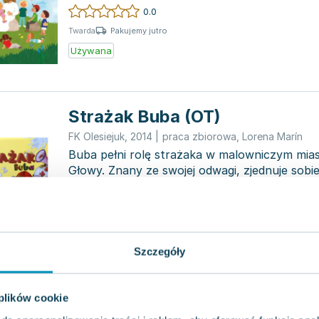
młodszych odbiorc...
0.0
Pakujemy jutro
Twarda
Używana
Strażak Buba (OT)
FK Olesiejuk
,
2014
|
praca zbiorowa
,
Lorena Marín
Buba pełni rolę strażaka w malowniczym mi
Głowy. Znany ze swojej odwagi, zjednuje sobi
mieszkańców j...
0.0
Pakujemy jutro
Twarda
Używana
Wyprzedaż
Szczegóły
Rolnik Mateusz (OT)
 plików cookie