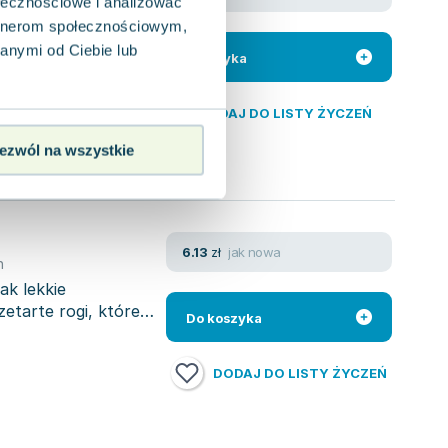
ołecznościowe i analizować
rifé Gonzalez
artnerom społecznościowym,
ą decyzję, by
entuzjazmu mu nie
anymi od Ciebie lub
Do koszyka
DODAJ DO LISTY ŻYCZEŃ
ezwól na wszystkie
jak nowa
6.13
zł
n
ak lekkie
zetarte rogi, które
Do koszyka
DODAJ DO LISTY ŻYCZEŃ