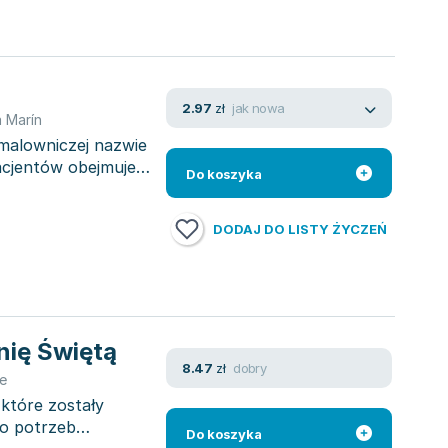
jak nowa
2.97
zł
 Marín
 malowniczej nazwie
acjentów obejmuje
Do koszyka
DODAJ DO LISTY ŻYCZEŃ
nię Świętą
dobry
8.47
zł
e
 które zostały
do potrzeb
Do koszyka