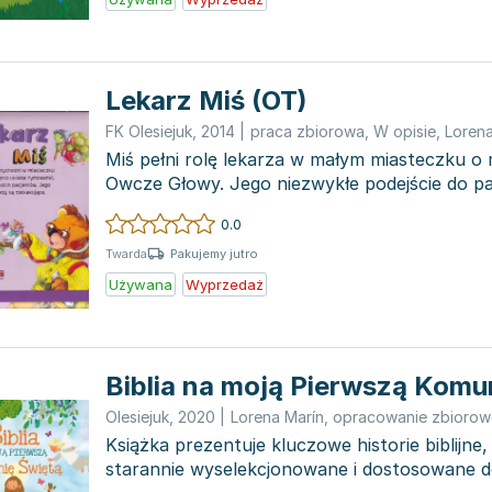
Lekarz Miś (OT)
FK Olesiejuk
,
2014
|
praca zbiorowa
,
W opisie
,
Lorena
Miś pełni rolę lekarza w małym miasteczku o
Owcze Głowy. Jego niezwykłe podejście do p
tworzen...
0.0
Pakujemy jutro
Twarda
Używana
Wyprzedaż
Biblia na moją Pierwszą Komu
Olesiejuk
,
2020
|
Lorena Marín
,
opracowanie zbiorow
Książka prezentuje kluczowe historie biblijne,
starannie wyselekcjonowane i dostosowane 