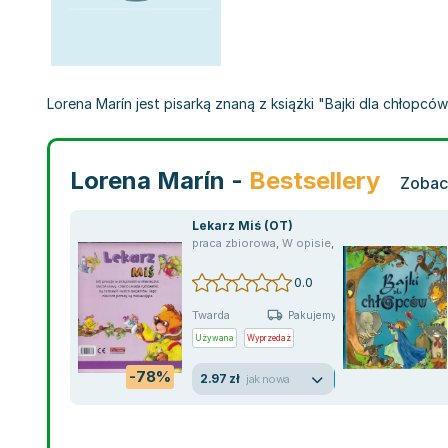
Lorena Marín jest pisarką znaną z książki "Bajki dla chłopców",
Lorena Marín -
Bestsellery
Zobac
Lekarz Miś (OT)
praca zbiorowa
,
W opisie
,
Lorena Marín
0.0
Twarda
Pakujemy jutro
Używana
Wyprzedaż
-78%
2.97 zł
jak nowa