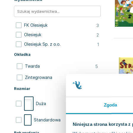
3
FK Olesiejuk
2
Olesiejuk
1
Olesiejuk Sp. z o.o.
Okładka
5
Twarda
1
Zintegrowana
Rozmiar
4
Duża
Zgoda
2
Standardowa
Niniejsza strona korzysta z
Rok wydania