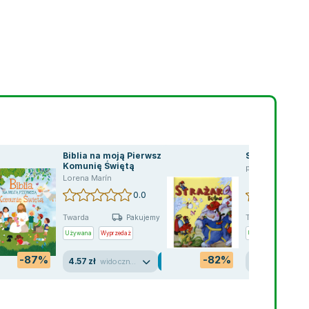
Biblia na moją Pierwszą
Strażak Buba 
Komunię Świętą
praca zbiorowa
,
Lorena Marín
0.0
Twarda
Twarda
Pakujemy jutro
Używana
Wyprzedaż
Używana
-87%
-82%
4.57 zł
2.48 zł
widoczne ślady używania
dobry