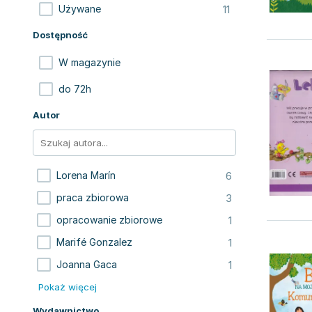
11
Używane
Dostępność
W magazynie
do 72h
Autor
6
Lorena Marín
3
praca zbiorowa
1
opracowanie zbiorowe
1
Marifé Gonzalez
1
Joanna Gaca
Pokaż więcej
Wydawnictwo