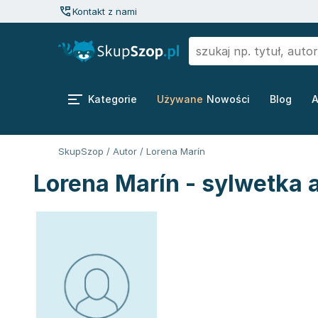
Kontakt z nami
Kategorie
Używane
Nowości
Blog
A
SkupSzop
/
Autor
/
Lorena Marín
Lorena Marín - sylwetka 