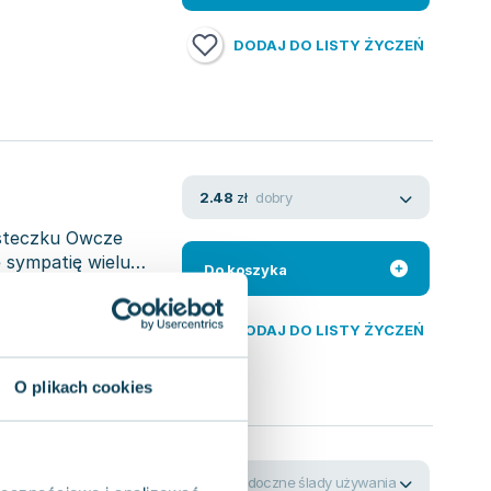
DODAJ DO LISTY ŻYCZEŃ
dobry
2.48
zł
asteczku Owcze
e sympatię wielu
Do koszyka
DODAJ DO LISTY ŻYCZEŃ
O plikach cookies
widoczne ślady używania
3.19
zł