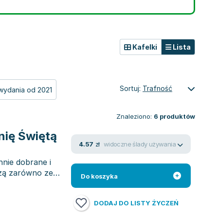
Kafelki
Lista
Sortuj:
Trafność
wydania od 2021
Znaleziono:
6
produktów
nię Świętą
widoczne ślady używania
4.57
zł
nnie dobrane i
dzą zarówno ze
Do koszyka
DODAJ DO LISTY ŻYCZEŃ