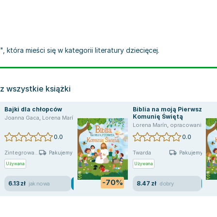
 która mieści się w kategorii literatury dziecięcej.
z wszystkie książki
Bajki dla chłopców
Biblia na moją Pierwszą
Komunię Świętą
Joanna Gaca
,
Lorena Marín
Lorena Marín
,
opracowanie zbiorowe
0.0
0.0
Zintegrowa...
Twarda
Pakujemy jutro
Pakujemy jutro
Używana
Używana
-70%
6.13 zł
8.47 zł
jak nowa
dobry