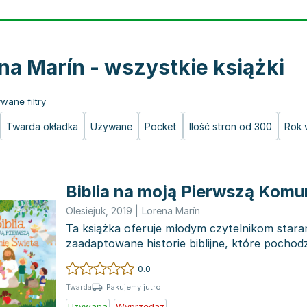
na Marín - wszystkie książki
wane filtry
Twarda okładka
Używane
Pocket
Ilość stron od 300
Rok 
Biblia na moją Pierwszą Komu
Olesiejuk
,
2019
|
Lorena Marín
Ta książka oferuje młodym czytelnikom stara
zaadaptowane historie biblijne, które pocho
Starego, jak i...
0.0
Pakujemy jutro
Twarda
Używana
Wyprzedaż