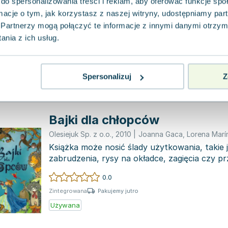
do spersonalizowania treści i reklam, aby oferować funkcje sp
FK Olesiejuk
,
2014
|
praca zbiorowa
,
Lorena Marín
,
Ma
ormacje o tym, jak korzystasz z naszej witryny, udostępniamy p
Pewnego dnia, piesek Mateusz podjął odważn
spróbować swoich sił w rolnictwie. Mimo że 
Partnerzy mogą połączyć te informacje z innymi danymi otrzym
brakowało, sz...
nia z ich usług.
0.0
Pakujemy jutro
Twarda
Używana
Wyprzedaż
Spersonalizuj
Z
Bajki dla chłopców
Olesiejuk Sp. z o.o.
,
2010
|
Joanna Gaca
,
Lorena Marí
Książka może nosić ślady użytkowania, takie j
zabrudzenia, rysy na okładce, zagięcia czy pr
powstały w...
0.0
Pakujemy jutro
Zintegrowana
Używana