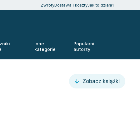
Zwroty
Dostawa i koszty
Jak to działa?
zniki
Inne
Popularni
e
kategorie
autorzy
Zobacz książki