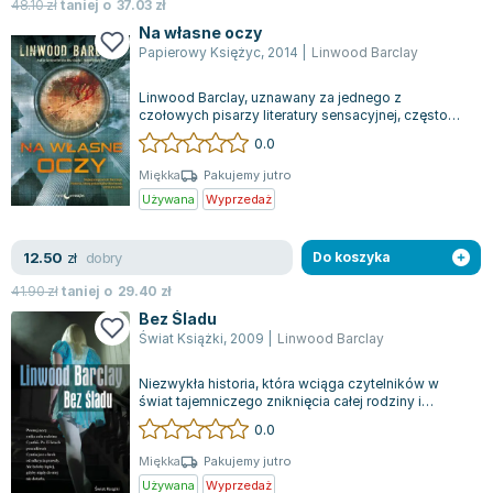
48.10
zł
taniej o
37.03
zł
Zygmunt Freud
Na własne oczy
Agata Passent
Papierowy Księżyc
,
2014
|
Linwood Barclay
Michel Moran
Linwood Barclay, uznawany za jednego z
Maciej Orłoś
czołowych pisarzy literatury sensacyjnej, często
zestawiany z Harlanem Cobenem, ponownie za...
Jo Nesbo
0.0
Katarzyna Miller
Miękka
Pakujemy jutro
Antoine de Saint Exupery
Używana
Wyprzedaż
Lew Tołstoj
Mark Twain
dobry
12.50
zł
Do koszyka
Marcin Meller
41.90
zł
taniej o
29.40
zł
Paulina Młynarska
Bez Śladu
ks. Piotr Pawlukiewicz
Świat Książki
,
2009
|
Linwood Barclay
Jarosław Sokołowski
Niezwykła historia, która wciąga czytelników w
Piotr Latocha
świat tajemniczego zniknięcia całej rodziny i
stanowi doskonałą mieszankę sensacji,...
Michael Scott
0.0
Piotr Semka
Miękka
Pakujemy jutro
Jarosław Iwaszkiewicz
Używana
Wyprzedaż