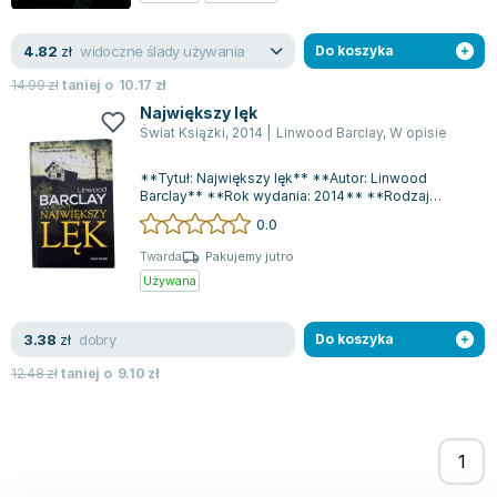
Joseph Murphy
Jan Sztaudynger
widoczne ślady używania
4.82
zł
Do koszyka
Aleksander Puszkin
14.99
zł
taniej o
10.17
zł
Oscar Wilde
Największy lęk
Małgorzata Ohme
Świat Książki
,
2014
|
Linwood Barclay
,
W opisie
Maddie Ziegler
**Tytuł: Największy lęk** **Autor: Linwood
Leszek Czarnecki
Barclay** **Rok wydania: 2014** **Rodzaj
okładki: Twarda**Linwood Barclay w swoim thril...
Joanna Racewicz
0.0
Maria Seweryn
Twarda
Pakujemy jutro
Janina Zającówna
Używana
Eric Helms
Anna Prus (oprac.)
dobry
3.38
zł
Do koszyka
Nela Mała Reporterka
12.48
zł
taniej o
9.10
zł
Agnieszka Maciąg
Barbara Wrzesińska
Terry Pratchett
Virginia Woolf