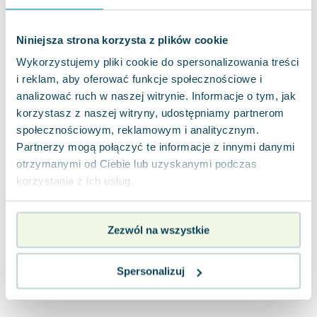
Joseph Murphy
Jan Sztaudynger
Niniejsza strona korzysta z plików cookie
Aleksander Puszkin
Wykorzystujemy pliki cookie do spersonalizowania treści
Oscar Wilde
i reklam, aby oferować funkcje społecznościowe i
Małgorzata Ohme
analizować ruch w naszej witrynie. Informacje o tym, jak
Maddie Ziegler
korzystasz z naszej witryny, udostępniamy partnerom
Leszek Czarnecki
społecznościowym, reklamowym i analitycznym.
Joanna Racewicz
Partnerzy mogą połączyć te informacje z innymi danymi
Maria Seweryn
otrzymanymi od Ciebie lub uzyskanymi podczas
Janina Zającówna
korzystania z ich usług.
Eric Helms
Anna Prus (oprac.)
Zezwól na wszystkie
Nela Mała Reporterka
Agnieszka Maciąg
Barbara Wrzesińska
Spersonalizuj
Terry Pratchett
Virginia Woolf