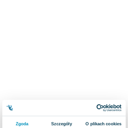
Zygmunt Freud
Agata Passent
Michel Moran
Maciej Orłoś
Jo Nesbo
Katarzyna Miller
Antoine de Saint Exupery
Lew Tołstoj
Mark Twain
Marcin Meller
Paulina Młynarska
ks. Piotr Pawlukiewicz
Jarosław Sokołowski
Piotr Latocha
Michael Scott
Piotr Semka
Zgoda
Szczegóły
O plikach cookies
Jarosław Iwaszkiewicz