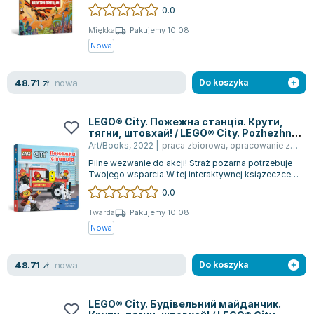
świata Ninjago przed jego licz...
0.0
Joseph Murphy
Jan Sztaudynger
Miękka
Pakujemy 10.08
Nowa
Aleksander Puszkin
Oscar Wilde
nowa
48.71
Małgorzata Ohme
zł
Do koszyka
Maddie Ziegler
Leszek Czarnecki
LEGO® City. Пожежна станція. Крути,
тягни, штовхай! / LEGO® City. Pozhezhna
Joanna Racewicz
stantsiya. Kruty, tyahny, shtovkhay! /
Art/Books
,
2022
|
praca zbiorowa
,
opracowanie zbiorowe
LEGO® City. Remiza strażacka. Przekręć,
Maria Seweryn
Pilne wezwanie do akcji! Straż pożarna potrzebuje
pociągnij, pchnij!
Janina Zającówna
Twojego wsparcia.W tej interaktywnej książeczce
dzieci mogą uczestniczyć w misji...
0.0
Eric Helms
Anna Prus (oprac.)
Twarda
Pakujemy 10.08
Nowa
Nela Mała Reporterka
Agnieszka Maciąg
nowa
48.71
Barbara Wrzesińska
zł
Do koszyka
Terry Pratchett
Virginia Woolf
LEGO® City. Будівельний майданчик.