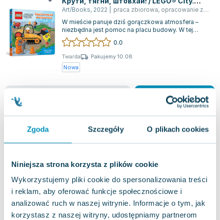
Крути, тягни, штовхай! / LEGO® City.
Lorraine Warren
Budivelʹnyy maydanchyk. Kruty, tyahny,
Art/Books
,
2022
|
praca zbiorowa
,
opracowanie zbiorowe
shtovkhay! / LEGO® City. Budowa.
Ajahn Brahm
W mieście panuje dziś gorączkowa atmosfera –
Przekręć, pociągnij, pchnij!
Lucinda Riley
niezbędna jest pomoc na placu budowy. W tej
interaktywnej książce masz okazję połączy...
0.0
Jacek Walkiewicz
Twarda
Pakujemy 10.08
Nowa
nowa
48.71
zł
Do koszyka
Zgoda
Szczegóły
O plikach cookies
Niniejsza strona korzysta z plików cookie
Wykorzystujemy pliki cookie do spersonalizowania treści
i reklam, aby oferować funkcje społecznościowe i
analizować ruch w naszej witrynie. Informacje o tym, jak
korzystasz z naszej witryny, udostępniamy partnerom