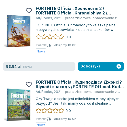
Książki: Psychologia, motywacja
Nauki historyczne - książki
Dan Brown
Książki o naukach politycznych dla studentów
Bolesław Prus
FORTNITE Official. Хронологія 2 /
FORTNITE Official. Khronolohiya 2 /
Książki do nauk przyrodniczych dla studentów
Clive Cussler
FORTNITE. Chronologia 2
Art/Books
,
2021
|
praca zbiorowa
,
opracowanie zbiorowe
Książki do nauk społecznych dla studentów
Wanda Chotomska
FORTNITE Official. Chronology to książka pełna
Książki do nauk ścisłych dla studentów
Józef Ignacy Kraszewski
niebywałych opowieści z ostatnich sezonów w
świecie Fortnite. Dzięki niej możesz do...
0.0
Prawo - książki dla studentów
Clive Staples Lewis
Technologia żywności - książki
Martyna Wojciechowska
Twarda
Pakujemy 10.08
Nowa
Zarządzanie i marketing - książki
Melissa De la Cruz
Nauka języków obcych - książki
Blanka Lipińska
nowa
53.54
Podręczniki dla nauczycieli - metodyka
Jaś Kapela
zł
Do koszyka
Repetytoria, testy i materiały pomocnicze
Agatha Christie
Witold Gadowski
FORTNITE Official. Куди подівся Джонсі?
Шукай і знаходь / FORTNITE Official. Kudy
Jan Pietrzak
podivsya Dzhonsi? Shukay i znakhod /
Art/Books
,
2021
|
praca zbiorowa
,
opracowanie zbiorowe
FORTNITE. Gdzie podział się Jonesy?
Marcin Kowalczyk
Czy Twoje dziecko jest miłośnikiem ekscytujących
Szukaj i znajdź
Piotr Zychowicz
przygód? Jeśli tak, mamy coś, co it idealnie
wpisuje się w te zainteresowania! Ks...
0.0
Joanna Jabłczyńska
Piotr Kościelny
Twarda
Pakujemy 10.08
Nowa
Jan Piński