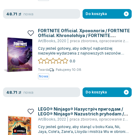
Zygmunt Freud
nowa
48.71
Agata Passent
zł
Do koszyka
Michel Moran
Maciej Orłoś
FORTNITE Official. Хронологія / FORTNITE
Official. Khronolohiya / FORTNITE.
Jo Nesbo
Chronologia
Art/Books
,
2020
|
praca zbiorowa
,
opracowanie zbiorowe
Katarzyna Miller
Czy jesteś gotowy, aby odkryć najbardziej
Antoine de Saint Exupery
niezwykłe wydarzenia z najnowszych sezonów
Fortnite? Czy wiedziałeś, że w tej grze można...
0.0
Lew Tołstoj
Mark Twain
Twarda
Pakujemy 10.08
Nowa
Marcin Meller
Paulina Młynarska
nowa
48.71
ks. Piotr Pawlukiewicz
zł
Do koszyka
Jarosław Sokołowski
Piotr Latocha
LEGO® Ninjago® Назустріч пригодам /
LEGO® Ninjago® Nazustrich pryhodam /
Michael Scott
LEGO® Ninjago® Adventure
Art/Books
,
2022
|
praca zbiorowa
,
opracowanie zbiorowe
Piotr Semka
Czy jesteś gotowy, aby stanąć u boku Kaia, Nii,
Jarosław Iwaszkiewicz
Jaya, Cole'a, Zane'a, Lloyda i mistrza Wu w obronie